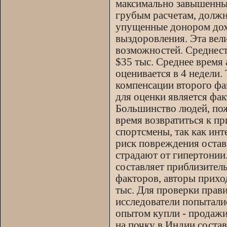
максимально завышенный
грубым расчетам, должна
упущенные донором дохо
выздоровления. Эта вел
возможностей. Среднест
$35 тыс. Среднее время
оценивается в 4 недели.
компенсации второго фа
для оценки является фа
Большинство людей, пож
время возвратиться к 
спортсмены, так как ин
риск повреждения остав
страдают от гипертонии
составляет приблизител
факторов, авторы приход
тыс. Для проверки пра
исследователи попыталис
опытом купли - продажи 
на почку в Индии состав