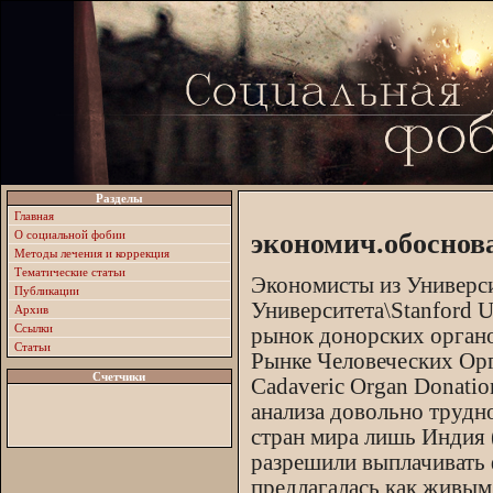
Разделы
Главная
О социальной фобии
экономич.обоснов
Методы лечения и коррекция
Тематические статьи
Экономисты из Универси
Публикации
Университета\Stanford 
Архив
Ссылки
рынок донорских органо
Статьи
Рынке Человеческих Орган
Счетчики
Cadaveric Organ Donatio
анализа довольно трудно
стран мира лишь Индия 
разрешили выплачивать
предлагалась как живым