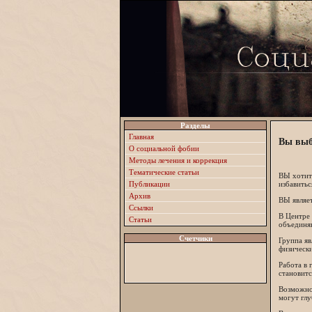
Разделы
Главная
Вы выб
О социальной фобии
Методы лечения и коррекция
Тематические статьи
ВЫ хотите
Публикации
избавитьс
Архив
ВЫ являет
Ссылки
В Центре
Статьи
объединя
Счетчики
Группа яв
физически
Работа в 
становитс
Возможно
могут глу