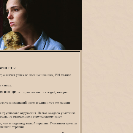
АВИСЕТЬ!
, а значит успех во всех начинаниях, ВЫ хотите
 к нему.
АИМОПОЩИ
, которые состоят из людей, которых
агентом изменений, имея в один и тот же момент
сте группового окружения. Целью каждого участника
ствовать по отношению к окружающему миру.
, чем в индивидуальной терапии. Участники группы
успешной терапии.