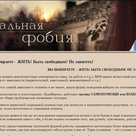
ираете - ЖИТЬ! Быть свободным! Не зависеть!
ВЫ ВЫБИРАЕТЕ – ЖИТЬ! БЫТЬ СВОБОДНЫМ! НЕ З
 решить межличностные отношения (в семье, на работе и т.д.), ВАМ важен личностный рост
я от зависимости (наркотической, алкогольной, компьютерной и т.д.)
есь семьёй зависимого человека и не знаете, какую форму поведения выбрать по отношению
 психологии и психотерапии «ГранВереск» работают
группы САМОПОМОЩИ или ВЗ
ют общие проблемы или жизненные ситуации.
ляется первичной социальной реальностью для личности и терапевтическим средством, т.е. 
е, психологические и социальные аспекты.
группе является так же исследованием изменяющегося личного пути бытия в мире в контек
я не изменения самого себя, а более полное осознание того, как думать, чувствовать, дей
сти, предоставляемые групповой формой работы, оказываются значительно более широкими
бже понять, как они актуализируют себя в группе и вне её. Такое осознание – это условие 