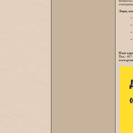
Вопросы 
отношения
Люди, ка
•
•
•
•
Наш адр
Тел.
: 467
www.granv