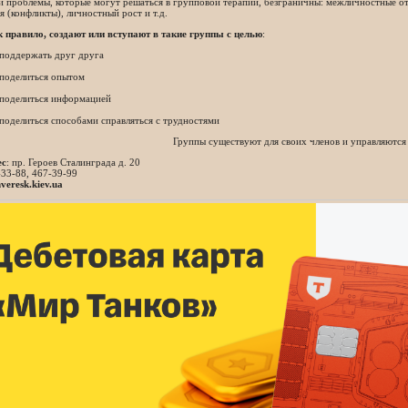
и проблемы, которые могут решаться в групповой терапии, безграничны: межличностные о
 (конфликты), личностный рост и т.д.
к правило, создают или вступают в такие группы с целью
:
 поддержать друг друга
 поделиться опытом
 поделиться информацией
 поделиться способами справляться с трудностями
Группы существуют для своих членов и управляются
ес
: пр. Героев Сталинграда д. 20
-33-88, 467-39-99
eresk.kiev.ua