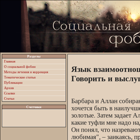
Разделы
Главная
О социальной фобии
Язык взаимоотнош
Методы лечения и коррекция
Говорить и высл
Тематические статьи
Публикации
Архив
Ссылки
Статьи
Барбара и Аллан собираю
хочется быть в наилучше
Счетчики
золотые. Затем задает А
какие туфли мне надо на
Он понял, что назревают 
любимая", – заикаясь, п