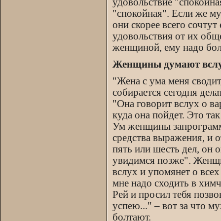
удовольствие "спокойная
"спокойная". Если же м
они скорее всего сочту
удовольствия от их общ
женщиной, ему надо бол
Женщины думают всл
"Жена с ума меня сводит
собирается сегодня дела
"Она говорит вслух о ва
куда она пойдет. Это та
Ум женщины запрограмми
средства выражения, и о
пять или шесть дел, он 
увидимся позже". Женщи
вслух и упомянет о всех
мне надо сходить в химч
Рей и просил тебя позво
успею..." – вот за что
болтают.