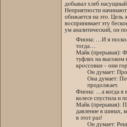
добывал хлеб насущный. 
Неприятности начинаютс
обижается на это. Цель
воспринимает эту беско
ум аналитический, он по
Фиона: …И я поскол
тогда…
Майк (прерывая): Ф
туфлях на высоком к
кроссовки – они гор
Он думает: Про
Она думает: По
продолжает.
Фиона: …а когда я 
колесе спустила и 
Майк (прерывая): П
давление в шинах, к
в этот раз!
Он думает: Реш