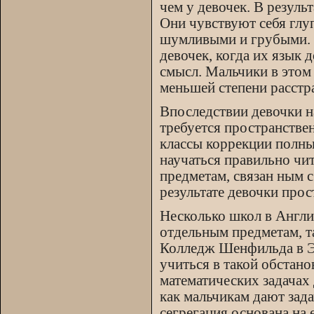
чем у девочек. В резуль
Они чувствуют себя глу
шумливыми и грубыми. П
девочек, когда их язык 
смысл. Мальчики в этом 
меньшей степени расстра
Впоследствии девочки на
требуется пространстве
классы коррекции полны
научаться правильно чит
предметам, связан ным с
результате девочки про
Несколько школ в Англи
отдельным предметам, та
Колледж Шенфильда в Эс
учиться в такой обстано
математических задачах 
как мальчикам дают зад
сегрегация основана на