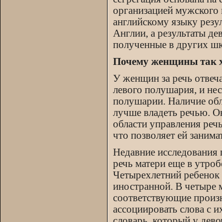
организацией мужского 
английскому языку резул
Англии, а результаты де
полученные в других шк
Почему женщины так 
У женщин за речь отвеч
левого полушария, и не
полушарии. Наличие обл
лучше владеть речью. О
области управления реч
что позволяет ей заним
Недавние исследования 
речь матери еще в утробе
Четырехлетний ребенок 
иностранной. В четыре 
соответствующие произн
ассоциировать слова с и
словарь, который у дево