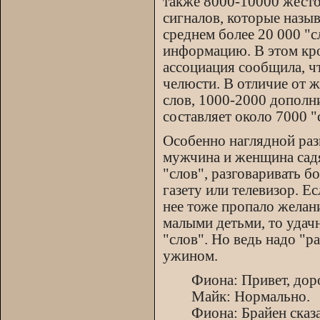
также 8000-10000 жесто
сигналов, которые назыв
среднем более 20 000 "
информацию. В этом кро
ассоциация сообщила, ч
челюсти. В отличие от
слов, 1000-2000 дополни
составляет около 7000 
Особенно наглядной раз
мужчина и женщина садя
"слов", разговаривать бо
газету или телевизор. Ес
нее тоже пропало желани
малыми детьми, то удачн
"слов". Но ведь надо "р
ужином.
Фиона: Привет, доро
Майк: Нормально.
Фиона: Брайен сказ