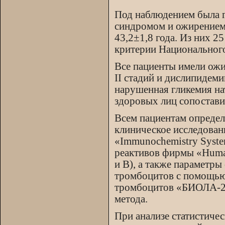
Под наблюдением была г
синдромом и ожирением 
43,2±1,8 года. Из них 
критерии Национального
Все пациенты имели ожи
II стадий и дислипидем
нарушенная гликемия на
здоровых лиц сопостави
Всем пациентам определ
клиническое исследован
«Immunochemistry Syst
реактивов фирмы «Hum
и В), а также параметр
тромбоцитов с помощью 
тромбоцитов «БИОЛА-23
метода.
При анализе статистическ