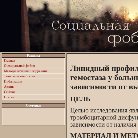
Разделы
Главная
О социальной фобии
Липидный профиль
Методы лечения и коррекция
гемостаза у боль
Тематические статьи
Публикации
зависимости от в
Архив
Ссылки
Статьи
ЦЕЛЬ
Счетчики
Целью исследования явл
тромбоцитарной дисфун
зависимости от наличия
МАТЕРИАЛ И МЕ