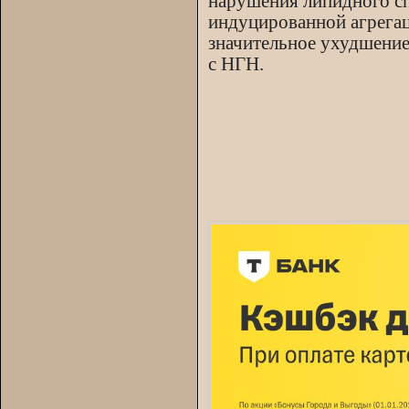
нарушения липидного сп
индуцированной агрега
значительное ухудшение
с НГН.