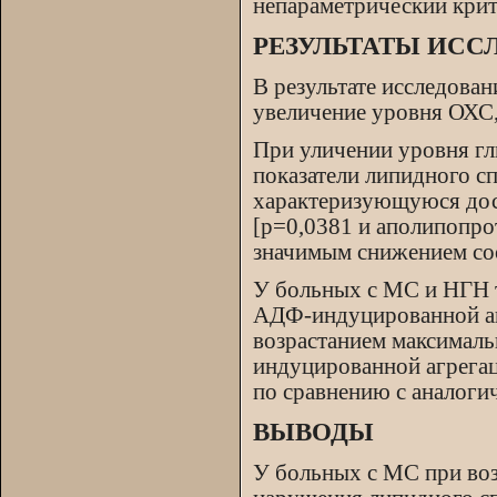
непараметрический кри
РЕЗУЛЬТАТЫ ИСС
В результате исследова
увеличение уровня ОХС
При уличении уровня гл
показатели липидного с
характеризующуюся дос
[р=0,0381 и аполипопро
значимым снижением со
У больных с МС и НГН 
АДФ-индуцированной аг
возрастанием максималь
индуцированной агрегац
по сравнению с аналоги
ВЫВОДЫ
У больных с МС при во