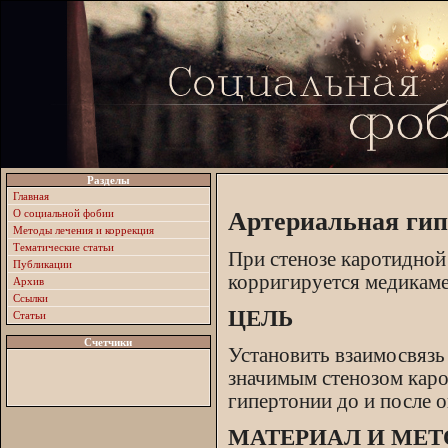
Разделы
Главная
О социальной фобии
Артериальная гип
Методы лечения и коррекция
Тематические статьи
При стенозе каротидной
Публикации
корригируется медикаме
Архив
Ссылки
ЦЕЛЬ
Статьи
Счетчики
Установить взаимосвязь
значимым стенозом каро
гипертонии до и после 
МАТЕРИАЛ И МЕ