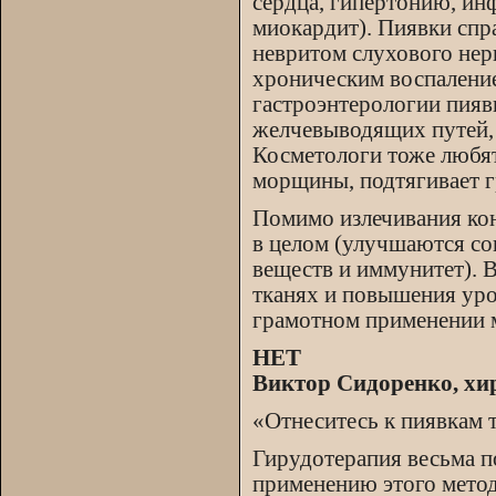
сердца, гипертонию, ин
миокардит). Пиявки спр
невритом слухового нер
хроническим воспаление
гастроэнтерологии пияв
желчевыводящих путей, 
Косметологи тоже любят
морщины, подтягивает г
Помимо излечивания кон
в целом (улучшаются со
веществ и иммунитет). В
тканях и повышения уро
грамотном применении м
НЕТ
Виктор Сидоренко, хи
«Отнеситесь к пиявкам т
Гирудотерапия весьма п
применению этого метод