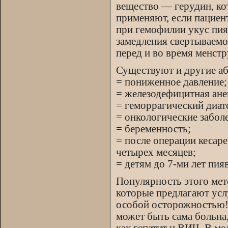
вещество — герудин, ко
применяют, если пациен
при гемофилии укус пия
замедления свертываем
перед и во время менст
Существуют и другие а
= пониженное давление;
= железодефицитная ане
= геморрагический диате
= онкологические забол
= беременность;
= после операции кесаре
четырех месяцев;
= детям до 7-ми лет пияв
Популярность этого мет
которые предлагают услу
особой осторожностью! 
может быть сама больна