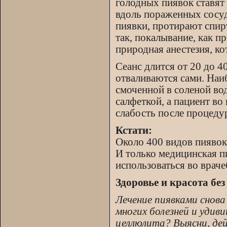
голодных пиявок ставят 
вдоль пораженных сосудо
пиявки, протирают спирт
так, покалывание, как п
природная анестезия, к
Сеанс длится от 20 до 4
отваливаются сами. Наи
смоченной в соленой во
салфеткой, а пациент в
слабость после процеду
Кстати:
Около 400 видов пиявок
И только медицинская п
использоваться во враче
Здоровье и красота без
Лечение пиявками снова
многих болезней и уди
целлюлита? Выясни, де