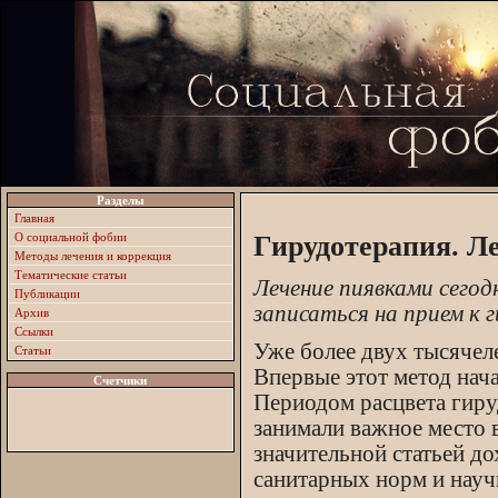
Разделы
Главная
О социальной фобии
Гирудотерапия. Л
Методы лечения и коррекция
Тематические статьи
Лечение пиявками сегод
Публикации
записаться на прием к 
Архив
Ссылки
Уже более двух тысячел
Статьи
Впервые этот метод нач
Счетчики
Периодом расцвета гиру
занимали важное место в
значительной статьей д
санитарных норм и науч