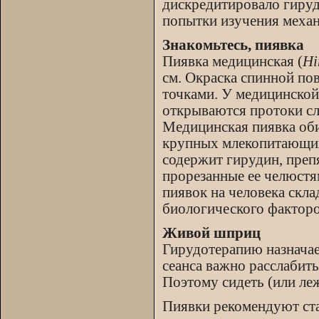
дискредитировало гируд
попытки изучения механ
Знакомьтесь, пиявка
Пиявка медицинская (
Hi
см. Окраска спинной по
точками. У медицинской 
открываются протоки с
Медицинская пиявка оби
крупных млекопитающих,
содержит гирудин, преп
прорезанные ее челюстя
пиявок на человека скла
биологического факторо
Живой шприц
Гирудотерапию назначае
сеанса важно расслабит
Поэтому сидеть (или леж
Пиявки рекомендуют ста