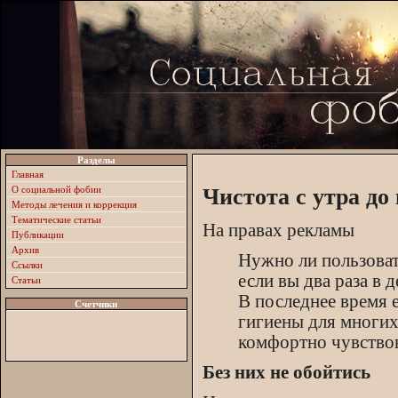
Разделы
Главная
О социальной фобии
Чистота с утра до
Методы лечения и коррекция
Тематические статьи
На правах рекламы
Публикации
Архив
Нужно ли пользова
Ссылки
если вы два раза в 
Статьи
В последнее время 
Счетчики
гигиены для многи
комфортно чувствова
Без них не обойтись