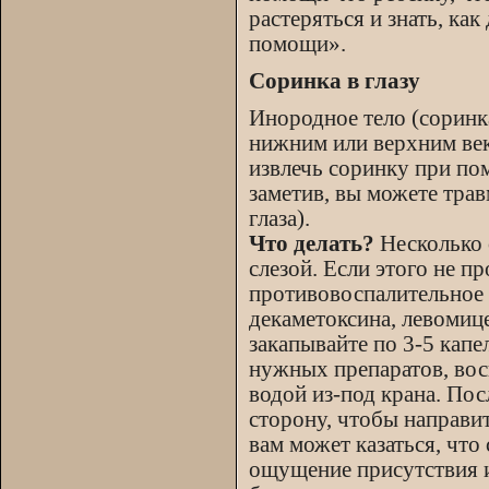
растеряться и знать, ка
помощи».
Соринка в глазу
Инородное тело (соринка
нижним или верхним веко
извлечь соринку при пом
заметив, вы можете тра
глаза).
Что делать?
Несколько 
слезой. Если этого не п
противовоспалительное 
декаметоксина, левомиц
закапывайте по 3-5 капе
нужных препаратов, вос
водой из-под крана. Пос
сторону, чтобы направи
вам может казаться, что 
ощущение присутствия и