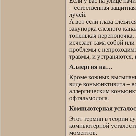
Если у вас на улице нач
– естественная защитная
лучей.
А вот если глаза слезят
закупорка слезного кан
тоненькая перепоночка, 
исчезает сама собой ил
проблемы с непроходимо
травмы, и устраняются, 
Аллергия на…
Кроме кожных высыпаний
виде конъюнктивита – в
аллергическим конъюнкт
офтальмолога.
Компьютерная усталос
Этот термин в теории су
компьютерной усталости
моментов: