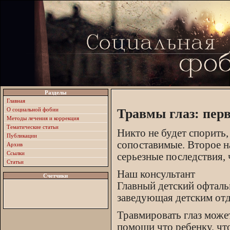
Разделы
Главная
О социальной фобии
Травмы глаз: пер
Методы лечения и коррекция
Тематические статьи
Никто не будет спорить,
Публикации
сопоставимые. Второе на
Архив
Ссылки
серьезные последствия,
Статьи
Наш консультант
Счетчики
Главный детский офталь
заведующая детским отд
Травмировать глаз може
помощи что ребенку, чт