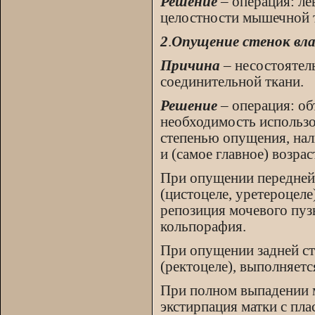
Решение
– операция: ле
целостности мышечной 
2
.
Опущение стенок вл
Причина
– несостоятель
соединительной ткани.
Решение
– операция: об
необходимость использо
степенью опущения, нали
и (самое главное) возр
При опущении передней 
(цистоцеле, уретероцеле
репозиция мочевого пуз
кольпорафия.
При опущении задней ст
(ректоцеле), выполняетс
При полном выпадении м
экстирпация матки с пла