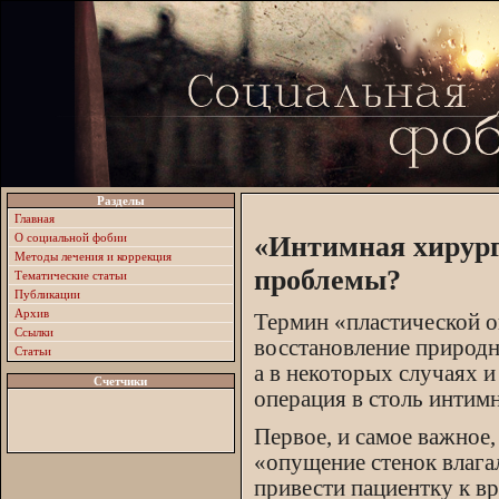
Разделы
Главная
О социальной фобии
«Интимная хирург
Методы лечения и коррекция
проблемы?
Тематические статьи
Публикации
Архив
Термин «пластической о
Ссылки
восстановление природн
Статьи
а в некоторых случаях 
Счетчики
операция в столь интим
Первое, и самое важное,
«опущение стенок влага
привести пациентку к в