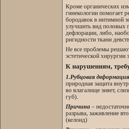
Кроме органических изм
гинекологии помогает р
бородавок в интимной з
улучшить вид половых г
дефлорации, либо, наоб
ригидности ткани девст
Не все проблемы решают
эстетической хирургии 
К нарушениям, треб
1.
Рубцовая деформаци
природная защита внутр
во влагалище зияет, сли
губ).
Причина
– недостаточн
разрыва, заживление вт
(келоид)