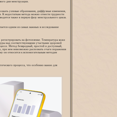
рвого дня менструации.
познать узловые образования, диффузные изменения,
я. К недостаткам метода можно отнести трудности
водится также в первую фазу менструального цикла.
ается одним из самых важных в исследование
 регистрировать на фотопленке. Температура кожи
туры над соответствующими участками здоровой
цессе. Метод безвредный, простой и доступный,
о, при нем невозможно распознать очаги поражения
ому он относится к вспомогательным методам
огического процесса, что особенно важно для