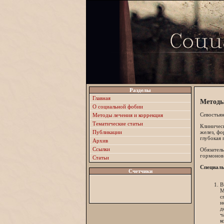
Разделы
Главная
Методы
О социальной фобии
Севостьян
Методы лечения и коррекция
Тематические статьи
Клиническ
Публикации
желез, фо
глубокая 
Архив
Ссылки
Обязател
гормонов 
Статьи
Специаль
Счетчики
В
М
с
н
д
ч
к