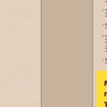
п
У
д
в
П
о
Т
н
м
э
м
д
Ц
р