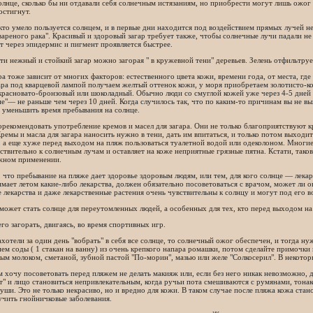
олнце, сколько бы ни отдавали себя солнечным истязаниям, но приобрести могут лишь ожог к
остигнут.
 кто умело пользуется солнцем, и в первые дни находится под воздействием прямых лучей 
вареного рака". Красивый и здоровый загар требует также, чтобы солнечные лучи падали не 
 через эпидермис и пигмент проявляется быстрее.
и нежный и стойкий загар можно загорая " в кружевной тени" деревьев. Зелень отфильтрует
ра тоже зависит от многих факторов: естественного цвета кожи, времени года, от места, гд
ара под кварцевой лампой получаем желтый оттенок кожи, у моря приобретаем золотисто-ко
расновато-бронзовый или шоколадный. Обычно люди со смуглой кожей уже через 4-5 дней м
е"— не раньше чем через 10 дней. Когда случилось так, что по каким-то причинам вы не в
 уменьшить время пребывания на солнце.
екомендовать употребление кремов и масел для загара. Они не только благоприятствуют к
ремы и масла для загара наносить нужно в тени, дать им впитаться, и только потом выходит
 а еще хуже перед выходом на пляж пользоваться туалетной водой или одеколоном. Многие
ствительно к солнечным лучам и оставляет на коже неприятные грязные пятна. Кстати, таков
жном применении.
 что пребывание на пляже дает здоровье здоровым людям, или тем, для кого солнце — лекар
мает летом какие-либо лекарства, должен обязательно посоветоваться с врачом, может ли 
 лекарства и даже лекарственные растения очень чувствительны к солнцу и могут под его в
ожет стать солнце для переутомленных людей, а особенных для тех, кто перед выходом на 
го загорать, двигаясь, во время спортивных игр.
ахотели за один день "вобрать" в себя все солнце, то солнечный ожог обеспечен, и тогда н
ем соды ( 1 стакан на ванну) из очень крепкого напара ромашки, потом сделайте примочки
ым молоком, сметаной, зубной пастой "По-морин", мазью или желе "Солкосерил". В некотор
хочу посоветовать перед пляжем не делать макияж или, если без него никак невозможно, 
т" и лицо становиться непривлекательным, когда ручьи пота смешиваются с румянами, тона
уши. Это не только некрасиво, но и вредно для кожи. В таком случае после пляжа кожа ста
учить гнойничковые заболевания.