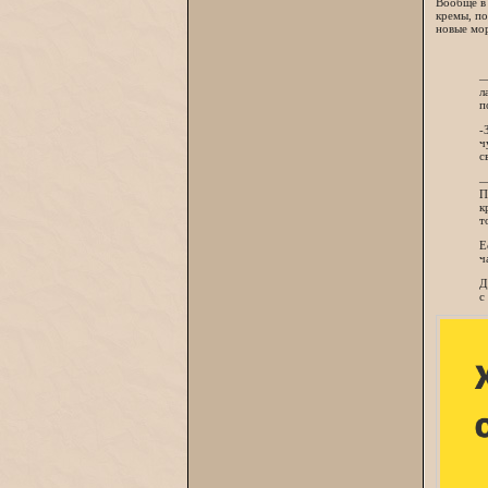
Вообще в 
кремы, по
новые мор
—
л
п
-
ч
с
—
П
к
т
Е
ч
Д
с