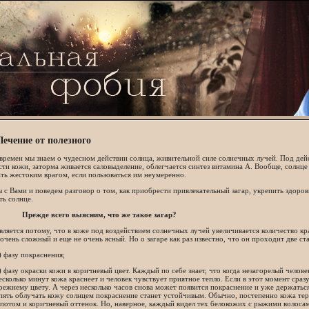
Лечение от полезного
времен мы знаем о чудесном действии солнца, живительной силе солнечных лучей. Под де
ти кожи, заторма живается саловыделение, облегчается синтез витамина А. Вообще, солнце
ть жестоким врагом, если пользоваться им неумеренно.
 с Вами и поведем разговор о том, как приобрести привлекательный загар, укрепить здоров
ь солнце.
Прежде всего выясним, что же такое загар?
вляется потому, что в коже под воздействием солнечных лучей увеличивается количество к
очень сложный и еще не очень ясный. Но о загаре как раз известно, что он проходит две ст
) фазу покраснения;
) фазу окраски кожи в коричневый цвет. Каждый по себе знает, что когда незагорелый челове
есколько минут кожа краснеет и человек чувствует приятное тепло. Если в этот момент сразу
режнему цвету. А через несколько часов снова может появится покраснение и уже держаться 
пять облучать кожу солнцем покраснение станет устойчивым. Обычно, постепенно кожа тер
 потом и коричневый оттенок. Но, наверное, каждый видел тех белокожих с рыжими волосам