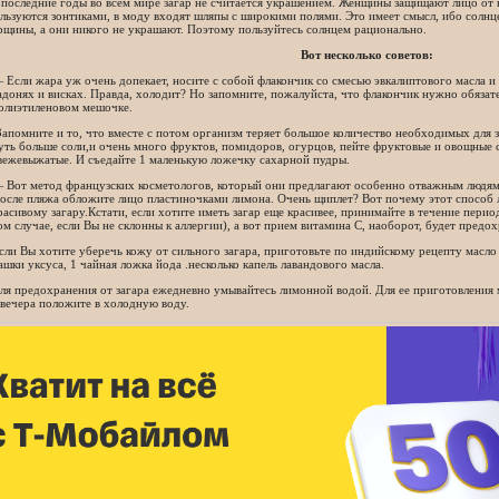
последние годы во всем мире загар не считается украшением. Женщины защищают лицо от 
льзуются зонтиками, в моду входят шляпы с широкими полями. Это имеет смысл, ибо солнц
щины, а они никого не украшают. Поэтому пользуйтесь солнцем рационально.
Вот несколько советов:
 Если жара уж очень допекает, носите с собой флакончик со смесью эвкалиптового масла и
адонях и висках. Правда, холодит? Но запомните, пожалуйста, что флакончик нужно обязат
олиэтиленовом мешочке.
Запомните и то, что вместе с потом организм теряет большое количество необходимых для 
уть больше соли,и очень много фруктов, помидоров, огурцов, пейте фруктовые и овощные с
вежевыжатые. И съедайте 1 маленькую ложечку сахарной пудры.
 Вот метод французских косметологов, который они предлагают особенно отважным людям
осле пляжа обложите лицо пластиночками лимона. Очень щиплет? Вот почему этот способ 
расивому загару.Кстати, если хотите иметь загар еще красивее, принимайте в течение перио
ом случае, если Вы не склонны к аллергии), а вот прием витамина С, наоборот, будет предо
сли Вы хотите уберечь кожу от сильного загара, приготовьте по индийскому рецепту масло о
ашки уксуса, 1 чайная ложка йода .несколько капель лавандового масла.
ля предохранения от загара ежедневно умывайтесь лимонной водой. Для ее приготовления 
 вечера положите в холодную воду.