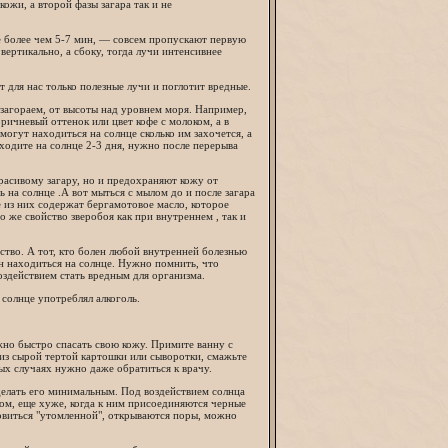
ожи, а второй фазы загара так и не
не более чем 5-7 мин, — совсем пропускают первую
вертикально, а сбоку, тогда лучи интенсивнее
 для нас только полезные лучи и поглотит вредные.
е загораем, от высоты над уровнем моря. Например,
ричневый оттенок или цвет кофе с молоком, а в
огут находиться на солнце сколько им захочется, а
ыходите на солнце 2-3 дня, нужно после перерыва
расивому загару, но и предохраняют кожу от
ь на солнце .А вот мыться с мылом до и после загара
 из них содержат бергамотовое масло, которое
о же свойство зверобоя как при внутреннем , так и
ство. А тот, кто болен любой внутренней болезнью
он находиться на солнце. Нужно помнить, что
оздействием стать вредным для организма.
солнце употреблял алкоголь.
ужно быстро спасать свою кожу. Примите ванну с
 из сырой тертой картошки или сыворотки, смажьте
ых случаях нужно даже обратиться к врачу.
делать его минимальным. Под воздействием солнца
ком, еще хуже, когда к ним присоединяются черные
новиться "утомленной", открываются поры, можно