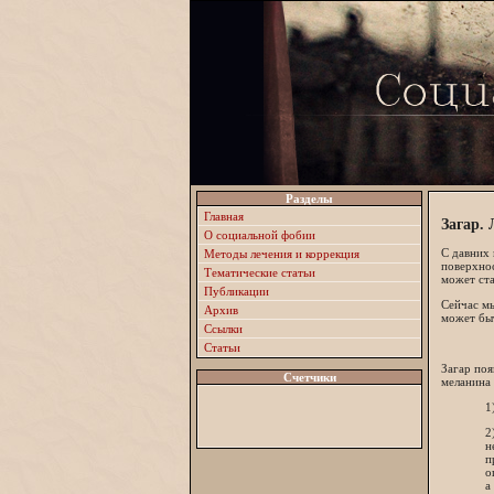
Разделы
Главная
Загар. 
О социальной фобии
С давних 
Методы лечения и коррекция
поверхнос
Тематические статьи
может ста
Публикации
Сейчас мы
Архив
может быт
Ссылки
Статьи
Загар поя
Счетчики
меланина 
1
2
н
п
о
а