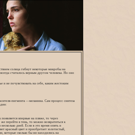
йствием солнца гибнут некоторые микробы на
 всегда считалось верным другом человека. Но оно
ье и не почувствовать на себе, каким жестоким
расителя-пигмента —меланина. Сам процесс синтеза
адии:
к появляется впервые на пляже, то через
 же перейти в тень, то можно возвратиться к
несколько дней. Если в это время опять и
яет красный цвет и приобретает золотистый,
и, которые сколько бы ни находились на