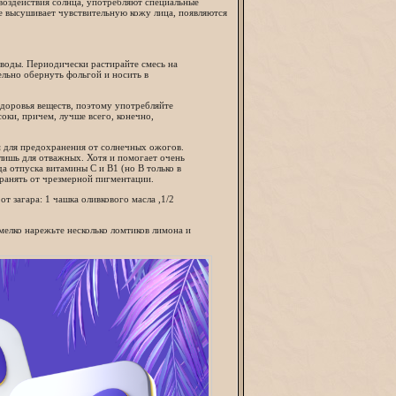
воздействия солнца, употребляют специальные
е высушивает чувствительную кожу лица, появляются
 воды. Периодически растирайте смесь на
ельно обернуть фольгой и носить в
здоровья веществ, поэтому употребляйте
оки, причем, лучше всего, конечно,
 для предохранения от солнечных ожогов.
лишь для отважных. Хотя и помогает очень
да отпуска витамины С и В1 (но В только в
хранять от чрезмерной пигментации.
т загара: 1 чашка оливкового масла ,1/2
мелко нарежьте несколько ломтиков лимона и