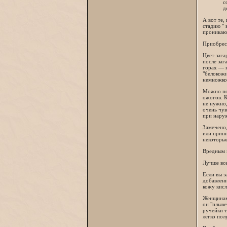
с
д
А вот те,
стадию " 
проникают
Приобрест
Цвет зага
после заг
горах — к
"белокожи
немножко
Можно пор
ожогов. К
не нужно,
очень чув
при нару
Замечено,
или прини
некоторые
Вредным м
Лучше все
Если вы з
добавлени
кожу кисл
Женщинам 
он "плыве
ручейки т
легко пол