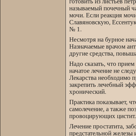
готовить из листьев пет
называемый почечный ча
мочи. Если реакция мо
Славяновскую, Ессентуки
№ 1.
Несмотря на бурное нача
Назначаемые врачом ант
другие средства, повыш
Надо сказать, что прие
начатое лечение не сле
Лекарства необходимо п
закрепить лечебный эффе
хронический.
Практика показывает, ч
самолечение, а также по
провоцирующих цистит.
Лечение простатита, за
предстательной железы 