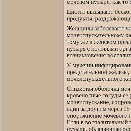
мочевом пузыре, как то
Цистит вызывают бескон
продукты, раздражающи
Женщины заболевают чащ
мочеиспускательному ка
тому же в женском орга
пузыря с половыми орга
возникновения воспалите
У мужчин инфицировани
предстательной железы,
мочеиспускательного ка
Слизистая оболочка моч
кровеносные сосуды ее 
мочеиспускание, сопро
один за другим через 1
опорожнение мочевого п
Если в воспалительный 
пузыря, обладающая осо