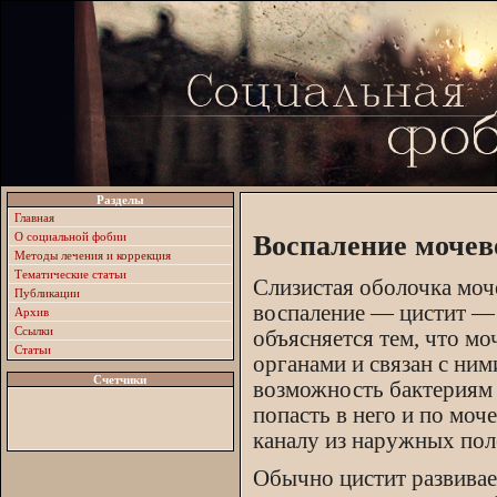
Разделы
Главная
О социальной фобии
Воспаление мочев
Методы лечения и коррекция
Тематические статьи
Слизистая оболочка моче
Публикации
воспаление — цистит — 
Архив
Ссылки
объясняется тем, что м
Статьи
органами и связан с ни
Счетчики
возможность бактериям 
попасть в него и по моч
каналу из наружных пол
Обычно цистит развивае