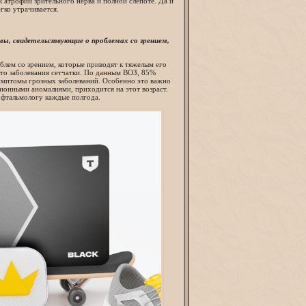
к атрофии зрительного нерва и полной слепоте. Да и
гко утрачивается.
ы, свидетельствующие о проблемах со зрением,
блем со зрением, которые приводят к тяжелым его
это заболевания сетчатки. По данным ВОЗ, 85%
имптомы грозных заболеваний. Особенно это важно
кционными аномалиями, приходится на этот возраст.
офтальмологу каждые полгода.