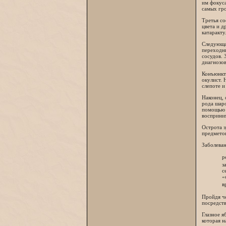
им фокуса
самых гро
Третья со
цвета и д
катаракту
Следующа
переходны
сосудов. 
диагнозов
Конъюнкти
окулист. 
слепоте 
Наконец, 
рода шар
помощью с
восприни
Острота з
предмето
Заболеван
р
з
с
«
в
Пройдя че
посредств
Глазное я
которая н