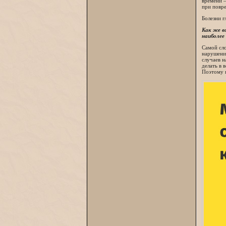
времени –
при повре
Болезни г
Как же в
наиболее
Самой сло
нарушения
случаев н
делать в 
Поэтому в