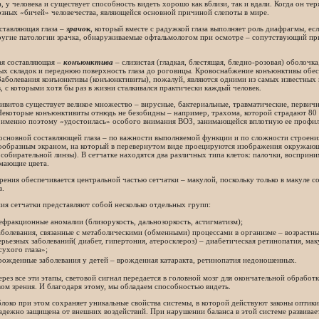
, у человека и существует способность видеть хорошо как вблизи, так и вдали. Когда он тер
зных «бичей» человечества, являющейся основной причиной слепоты в мире.
ставляющая глаза –
зрачо
к
, который вместе с радужкой глаза выполняет роль диафрагмы, ес
ругие патологии зрачка, обнаруживаемые офтальмологом при осмотре – сопутствующий приз
.
я составляющая –
конъюнктива
– слизистая (гладкая, блестящая, бледно-розовая) оболочк
х складок и переднюю поверхность глаза до роговицы. Кровоснабжение конъюнктивы обесп
Заболевания конъюнктивы (конъюнктивиты), пожалуй, являются одними из самых известных
, с которыми хотя бы раз в жизни сталкивался практически каждый человек.
витов существует великое множество – вирусные, бактериальные, травматические, первичн
Некоторые конъюнктивиты отнюдь не безобидны – например, трахома, которой страдают 80 
и именно поэтому «удостоилась» особого внимания ВОЗ, занимающейся вплотную ее профил
основной составляющей глаза – по важности выполняемой функции и по сложности строени
ообразным экраном, на который в перевернутом виде проецируются изображения окружающ
обирательной линзы). В сетчатке находятся два различных типа клеток: палочки, восприни
мающие цвета.
рения обеспечивается центральной частью сетчатки – макулой, поскольку только в макуле с
в.
ия сетчатки представляют собой несколько отдельных групп:
ефракционные аномалии (близорукость, дальнозоркость, астигматизм);
аболевания, связанные с метаболическими (обменными) процессами в организме – возрастн
ерьезных заболеваний( диабет, гипертония, атеросклероз) – диабетическая ретинопатия, м
сухого глаза»;
рожденные заболевания у детей – врожденная катаракта, ретинопатия недоношенных.
рез все эти этапы, световой сигнал передается в головной мозг для окончательной обрабо
ом зрения. И благодаря этому, мы обладаем способностью видеть.
блоко при этом сохраняет уникальные свойства системы, в которой действуют законы оптики
адежно защищена от внешних воздействий. При нарушении баланса в этой системе развивае