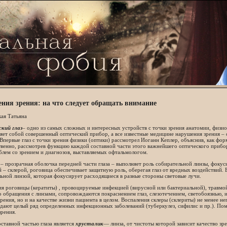
ния зрения: на что следует обращать внимание
ая Татьяна
ский глаз
– одно из самых сложных и интересных устройств с точки зрения анатомии, физио
яет собой совершенный оптический прибор, а все известные медицине нарушения зрения – 
Впервые глаз с точки зрения физики (оптики) рассмотрел Иоганн Кеплер, объяснив, как фор
венно, рассмотрев функцию каждой составной части этого важнейшего оптического прибор
лем со зрением и диагнозов, выставляемых офтальмологом.
– прозрачная оболочка передней части глаза – выполняет роль собирательной линзы, фоку
 – склерой, роговица обеспечивает защитную роль, оберегая глаз от вредных воздействий. 
ьной линзой, которая фокусирует расходящиеся в разные стороны световые лучи.
я роговицы (кератиты) , провоцируемые инфекцией (вирусной или бактериальной), травмо
 обращения с линзами, сопровождаются покраснением глаз, слезотечением, светобоязнью, и
зрения, но и на качестве жизни пациента в целом. Воспаления склеры (склериты) не менее н
дают целый ряд определенных инфекционных заболеваний (туберкулез, сифилис и пр.). По
зрения.
ставной частью глаза является
хрусталик
— линза, от чистоты которой зависит качество з