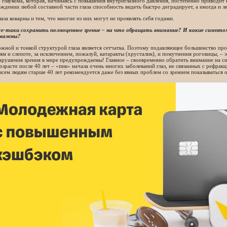
 глаукома, которая, начинаясь с повышения внутриглазного давления, постепенно приводит 
ждении любой составной части глаза способность видеть быстро деградирует, а иногда и ле
лаза коварны и тем, что многие из них могут не проявлять себя годами.
се-таки сохранить полноценное зрение – на что обращать внимание? И какие симптом
 важны?
жной и тонкой структурой глаза является сетчатка. Поэтому подавляющее большинство про
м и слепоте, за исключением, пожалуй, катаракты (хрусталик), и помутнения роговицы, – 
арушения зрения в мире предупреждаемы! Главное – своевременно обратить внимание на с
возрасте после 40 лет – «пик» начала очень многих заболеваний глаз, не связанных с рефра
сем людям старше 40 лет рекомендуется даже без явных проблем со зрением показываться 