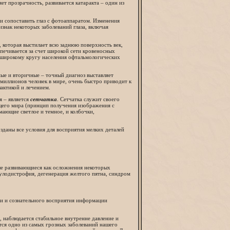
яет прозрачность, развивается катаракта – один из
ли сопоставить глаз с фотоаппаратом. Изменения
нак некоторых заболеваний глаза, включая
а, которая выстилает всю заднюю поверхность век,
ечивается за счет широкой сети кровеносных
 широкому кругу населения офтальмологических
ые и вторичные – точный диагноз выставляет
миллионов человек в мире, очень быстро приводит к
актикой и лечением.
я – является
сетчатка
. Сетчатка служит своего
его мира (принцип получения изображения с
мающие светлое и темное, и колбочки,
озданы все условия для восприятия мелких деталей
ые развивающиеся как осложнения некоторых
акулодистрофия, дегенерация желтого пятна, синдром
тки и сознательного восприятия информации
, наблюдается стабильное внутренне давление и
тся одно из самых грозных заболеваний нашего