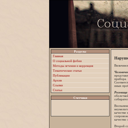
Разделы
Главная
Наруше
О социальной фобии
Вильчинск
Методы лечения и коррекция
Тематические статьи
Человече
Публикации
представл
прибора. 
Архив
Соответст
Ссылки
иных проб
Статьи
Роговица
оболочкой
Счетчики
собирател
Воспалени
неумелого
качестве 
сопровож
качество 
Второй со