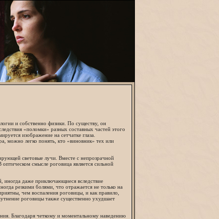
логии и собственно физики. По существу, он
следствия «поломки» разных составных частей этого
мируется изображение на сетчатке глаза.
а, можно легко понять, кто «виновник» тех или
сирующей световые лучи. Вместе с непрозрачной
В оптическом смысле роговица является сильной
й, иногда даже приключающиеся вследствие
ногда резкими болями, что отражается не только на
еприятны, чем воспаления роговицы, и как правило,
мутнение роговицы также существенно ухудшает
рения. Благодаря четкому и моментальному наведению