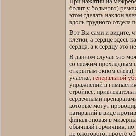
При нажатии на межребе
болит у больного) резка
этом сделать наклон вле
вдоль грудного отдела п
Вот Вы сами и видите, 
клетки, а сердце здесь к
сердца, а к сердцу это 
В данном случае это мо
со свежим прохладным ве
открытым окном слева),
участке,
генеральной уб
упражнений в гимнастике
стройнее, привлекательне
сердечными препаратами
которые могут провоцир
натираний в виде проти
финалгоновая в мизерных
обычный горчичник, но 
не ожогового, просто о