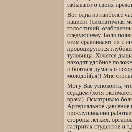
забывают о своих прежн
Вот одна из наиболее ч
пациент (симпатичная мо
голос тихий, озабоченны
следующему. Боли появи
этом сравнивают их с иг
провоцируются глубоки
туловища. Хочется дыша
находят удобное положе
и бояться думать о поход
молодой(ая)! Мне стольк
Могу Вас успокоить, чт
сердцем (хотя окончате
врача). Осматриваю бол
Артериальное давление 
прослушивании работает
стороны легких, органо
гастритах студентов и т