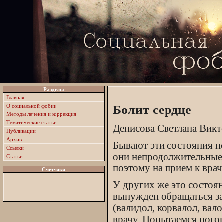
Разделы
Главная
О социальной фобии
Болит сердце
Методы лечения и коррекция
Тематические статьи
Денисова Светлана Вик
Публикации
Архив
Бывают эти состояния п
Ссылки
они непродолжительные,
Статьи
поэтому на прием к врач
Счетчики
У других же это состоян
вынужден обращаться з
(валидол, корвалол, вал
врачу. Попытаемся пого