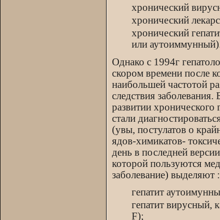
хронический вирусн
хронический лекарс
хронический гепати
или аутоиммунный)
Однако с 1994г гепатоло
скором времени после к
наибольшей частотой ра
следствия заболевания. 
развитии хронического 
стали диагностироватьс
(увы, постулатов о край
ядов-химикатов- токсич
день в последней верс
которой пользуются мед
заболевание) выделяют :
гепатит аутоимунны
гепатит вирусный, к
F);