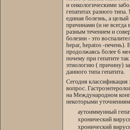
и онкологическими забо
гепатитах разного типа. 
единая болезнь, а целы
причинами (и не всегда
разным течением и сове
болезни - это воспалите
hepar, hepatos -печень)
продолжаясь более 6 мес
почему при гепатите так
этиологию ( причину) за
данного типа гепатита.
Сегодня классификация 
вопрос. Гастроэнтероло
на Международном конгр
некоторыми уточнениями
аутоиммунный гепа
хронический вирусн
хронический вирусн