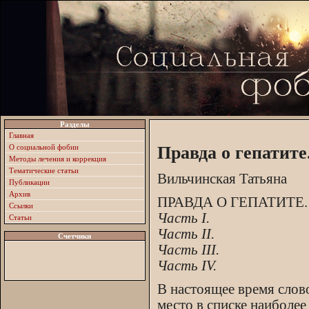
Разделы
Главная
О социальной фобии
Правда о гепатите
Методы лечения и коррекция
Тематические статьи
Вильчинская Татьяна
Публикации
Архив
ПРАВДА О ГЕПАТИТЕ.
Ссылки
Часть I.
Статьи
Часть II.
Счетчики
Часть III.
Часть IV.
В настоящее время слов
место в списке наибол