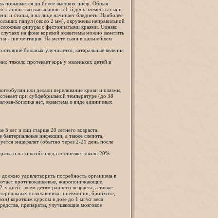
овь повышается до более высоких цифр. Общая
я этапностью высыпания: в 1-й день элементы сыпи
лени и стопы, а на лице начинает бледнеть. Наиболее
больших папул (около 2 мм), окружены неправильной
я сложные фигуры с фестончатыми краями. Однако
случаях на фоне коревой экзантемы можно заметить
тна - пигментация. На месте сыпи в дальнейшем
остояние больных улучшается, катаральные явления
но тяжело протекает корь у маленьких детей в
глобулин или делали переливание крови и плазмы,
ротекает при субфебрильной температуре (до 38
атова-Коплика нет, экзантема в виде единичных
 5 лет и лиц старше 20 летнего возраста.
 бактериальные инфекции, а также слепота,
уется энцефалит (обычно через 2-21 день после
дыша и патологий плода составляет около 20%.
ье должно удовлетворить потребность организма в
ключает противокашлевые, жаропонижающие,
х дней - всем детям раннего возраста, а также
ктериальных осложнениях: пневмонии, бронхите,
н) коротким курсом в дозе до 1 мг/кг веса
 средства, препараты, улучшающие мозговое