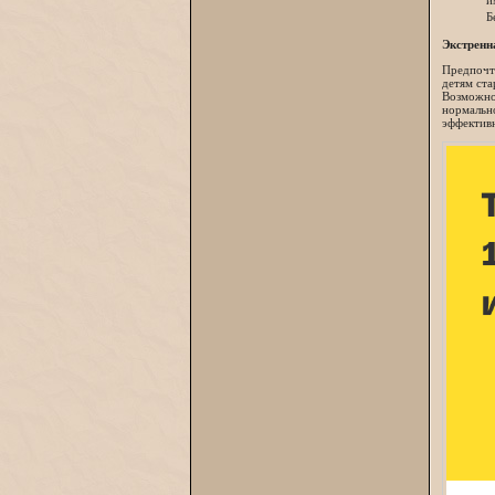
и
Б
Экстренн
Предпочти
детям ста
Возможно 
нормально
эффективн