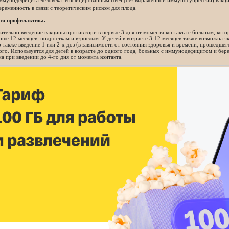
ммунодефицита человека. Инфицированным ВИЧ (без выраженной иммуносупрессии) вакцин
еременность в связи с теоретическим риском для плода.
ая профилактика.
тельно введение вакцины против кори в первые 3 дня от момента контакта с больным, кот
рше 12 месяцев, подросткам и взрослым. У детей в возрасте 3-12 месяцев также возможна э
также введение 1 или 2-х доз (в зависимости от состояния здоровья и времени, прошедшег
го. Используется для детей в возрасте до одного года, больных с иммунодефицитом и бе
а при введении до 4-го дня от момента контакта.