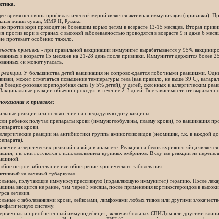
ктика
.
ее время основной профилактической мерой является активная иммунизация (прививки). П
ьная живая сухая; ММР II; Рувакс.
ю против кори проводят не болевшим корью детям в возрасте 12-15 месяцев. Вторая прививк
я против кори в странах с высокой заболеваемостью проводятся в возрасте 9 и даже 6 меся
ие протекает особенно тяжело.
ность прививки - п
ри правильной вакцинации иммунитет вырабатывается у 95% вакциниров
ванных в возрасте 15 месяцев на 21-28 день после прививки. Иммунитет держится более 25
ованных он может угасать.
 реакции.
У большинства детей вакцинация не сопровождается побочными реакциями. Однако
вивки, может отмечаться повышение температуры тела (как правило, не выше 39 С), катарал
я бледно-розовая кореподобная сыпь (у 5% детей), у детей, склонных к аллергическим реак
Вакцинальные реакции обычно проходят в течение 2-3 дней. Вне зависимости от выраженно
оказания к прививке:
ильные реакции или осложнение на предыдущую дозу вакцины.
сли ребенок получал препараты крови (иммуноглобулины, плазму крови), то вакцинация пров
репаратов крови.
ллергические реакции на антибиотики группы аминогликозидов (неомицин, т.к. в каждой до
репарата).
аличие аллергических реакций на яйца в анамнезе. Реакция на белок куриного яйца являет
акцин, т.к. они готовятся с использованием куриных эмбринов. В случае реакции на перепе
акциной.
юбое острое заболевание или обострение хронического заболевания.
ктивный не леченый туберкулез.
ольные, получающие иммуносупрессивную (подавляющую иммунитет) терапию. После лека
акцина вводится не ранее, чем через 3 месяца, после применения кортикостероидов в высоких
урса лечения.
ольные с заболеваниями крови, лейкозами, лимфомами любых типов или другими злокачес
имфатическую систему.
ервичный и приобретенный иммунодефицит, включая больных СПИДом или другими клини