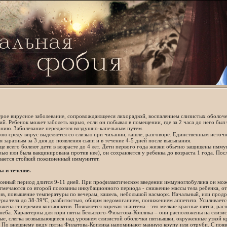
трое вирусное заболевание, сопровождающееся лихорадкой, воспалением слизистых оболоче
ий. Ребенок может заболеть корью, если он побывал в помещении, где за 2 часа до него бы
анию. Заболевание передается воздушно-капельным путем.
ю среду вирус выделяется со слизью при чихании, кашле, разговоре. Единственным источн
я заразным за 3 дня до появления сыпи и в течение 4-5 дней после высыпания.
е всего болеют дети в возрасте до 4 лет. Дети первого года жизни обычно защищены имму
рью или была вакцинирована против нее), он сохраняется у ребенка до возраста 1 года. По
вается стойкий пожизненный иммунитет.
 и течение.
онный период длится 9-11 дней. При профилактическом введении иммуноглобулина он може
тмечаются со второй половины инкубационного периода - снижение массы тела ребенка, от
ив, повышение температуры по вечерам, кашель, небольшой насморк. Начальный, или прод
ры тела до 38-39°С, разбитостью, общим недомоганием, понижением аппетита. Усиливается
ажена гиперемия конъюнктив. Появляется коревая энантема - это мелкие красные пятна, ра
неба. Характерны для кори пятна Бельского-Филатова-Коплика – они расположены на слизи
ые, слегка возвышающиеся над уровнем слизистой оболочки пятнышки, окруженные узкой к
 По внешнему виду пятна Филатова-Коплика напоминают манную крупу или отруби. С появл