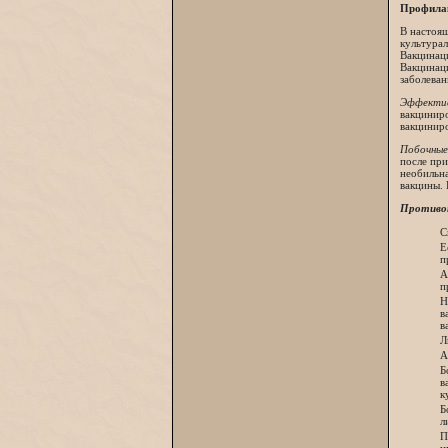
Профила
В настоящ
культурал
Вакцинаци
Вакцинаци
заболеван
Эффектив
вакциниро
вакцинир
Побочные
после при
необильна
вакцины. 
Противоп
С
Е
п
А
п
Н
в
в
Л
А
Б
в
к
Б
л
П