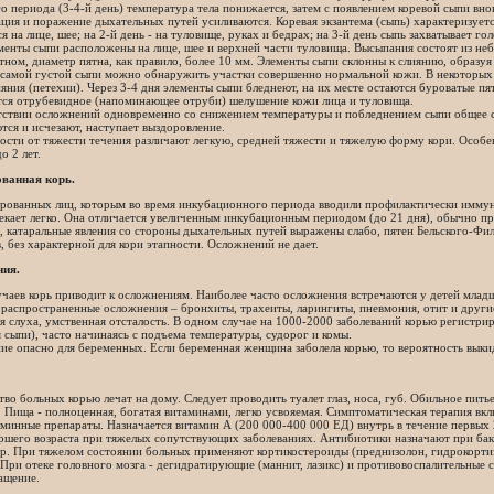
о периода (3-4-й день) температура тела понижается, затем с появлением коревой сыпи вн
ция и поражение дыхательных путей усиливаются. Коревая экзантема (сыпь) характеризуетс
я на лице, шее; на 2-й день - на туловище, руках и бедрах; на 3-й день сыпь захватывает го
менты сыпи расположены на лице, шее и верхней части туловища. Высыпания состоят из не
ном, диаметр пятна, как правило, более 10 мм. Элементы сыпи склонны к слиянию, образу
 самой густой сыпи можно обнаружить участки совершенно нормальной кожи. В некоторых 
яния (петехии). Через 3-4 дня элементы сыпи бледнеют, на их месте остаются буроватые пя
тся отрубевидное (напоминающее отруби) шелушение кожи лица и туловища.
тствии осложнений одновременно со снижением температуры и побледнением сыпи общее с
ся и исчезают, наступает выздоровление.
ости от тяжести течения различают легкую, средней тяжести и тяжелую форму кори. Особен
о 2 лет.
ванная корь.
рованных лиц, которым во время инкубационного периода вводили профилактически иммуно
екает легко. Она отличается увеличенным инкубационным периодом (до 21 дня), обычно п
, катаральные явления со стороны дыхательных путей выражены слабо, пятен Бельского-Фил
, без характерной для кори этапности. Осложнений не дает.
ия.
чаев корь приводит к осложнениям. Наиболее часто осложнения встречаются у детей младше
распространенные осложнения – бронхиты, трахеиты, ларингиты, пневмония, отит и другие
 слуха, умственная отсталость. В одном случае на 1000-2000 заболеваний корью регистрир
 сыпи), часто начинаясь с подъема температуры, судорог и комы.
ие опасно для беременных. Если беременная женщина заболела корью, то вероятность выки
во больных корью лечат на дому. Следует проводить туалет глаз, носа, губ. Обильное пит
 Пища - полноценная, богатая витаминами, легко усвояемая. Симптоматическая терапия в
минные препараты. Назначается витамин А (200 000-400 000 ЕД) внутрь в течение первых 2-
аршего возраста при тяжелых сопутствующих заболеваниях. Антибиотики назначают при ба
др. При тяжелом состоянии больных применяют кортикостероиды (преднизолон, гидрокортизо
 При отеке головного мозга - дегидратирующие (маннит, лазикс) и противовоспалительные
ащение.