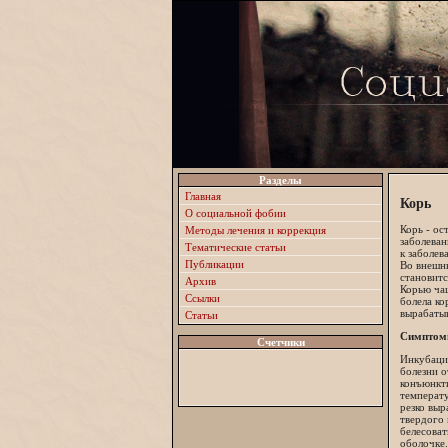
Разделы
Главная
Корь
О социальной фобии
Корь - ос
Методы лечения и коррекция
заболеван
Тематические статьи
к заболев
Публикации
Во внешню
становитс
Архив
Корью чащ
Ссылки
болела ко
вырабаты
Статьи
Симптомы
Счетчики
Инкубаци
болезни о
конъюнкт
температу
резко выр
твердого 
белесоват
оболочке.