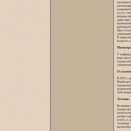
начальног
интоксика
появляютс
густо эле
формы пят
даже при
кровоизли
наблюдае
При отсу
уменьшают
В зависим
возрасте д
Митигиро
У инфици
корь прот
градусов)
элементов
Осложнен
В 30% слу
Наиболее 
поражения
появления
Заболеван
Лечение.
Большинст
жидкости.
антигиста
детям ст
отите, и 
человека.
кровообр