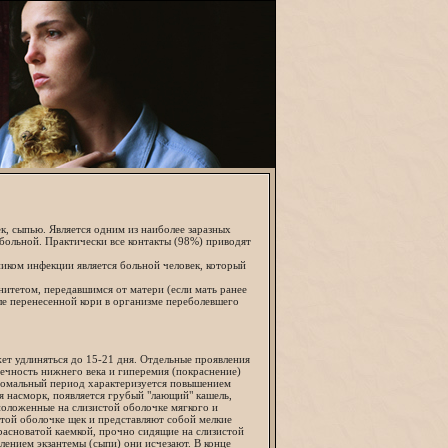
к, сыпью. Является одним из наиболее заразных
л больной. Практически все контакты (98%) приводят
иком инфекции является больной человек, который
нитетом, передавшимся от матери (если мать ранее
сле перенесенной кори в организме переболевшего
т удлиняться до 15-21 дня. Отдельные проявления
ечность нижнего века и гиперемия (покраснение)
ромальный период характеризуется повышением
 насморк, появляется грубый "лающий" кашель,
сположенные на слизистой оболочке мягкого и
стой оболочке щек и представляют собой мелкие
расноватой каемкой, прочно сидящие на слизистой
ением экзантемы (сыпи) они исчезают. В конце