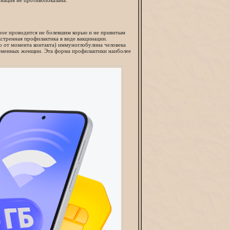
ация не противопоказана.
орое проводится не болевшим корью и не привитым
кстренная профилактика в виде вакцинации.
о от момента контакта) иммуноглобулина человека
ременных женщин. Эта форма профилактики наиболее