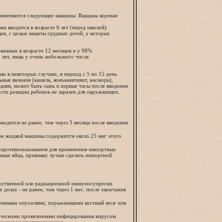
рименяются следующие вакцины: Вакцина коревая
а вводится в возрасте 6 лет (перед школой).
цев, с целью защиты грудных детей, у которых
анных в возрасте 12 месяцев и у 98%
 лет, лишь у очень небольшого числа
 в некоторых случаях, в период с 5 по 15 день
ьные явления (кашель, конъюнктивит, насморк),
циям, может быть сыпь в первые часы после введения
сти реакции ребенок не заразен для окружающих.
одится не ранее, чем через 3 месяца после введения
зе жидкой вакцины содержится около 25 мкг этого
ся противопоказанием для применения импортных
линые яйца, прививку лучше сделать импортной
рственной или радиационной иммуносупресии
 дозах - не ранее, чем через 1 мес. после окончания
твенными опухолями, поражающими костный мозг или
ческими проявлениями инфицирования вирусом