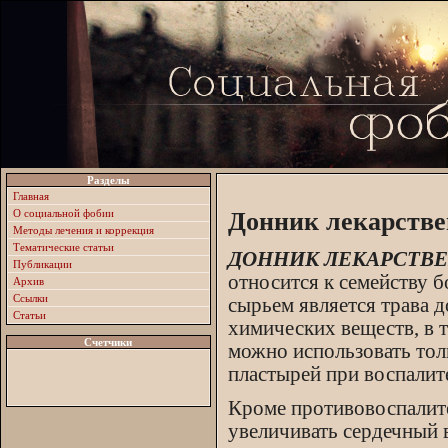
Разделы
Главная
О социальной фобии
Донник лекарств
Методы лечения и коррекция
Тематические статьи
ДОННИК ЛЕКАРСТВЕН
Публикации
относится к семейству 
Архив
Ссылки
сырьем является трава 
Статьи
химических веществ, в 
Счетчики
можно использовать тол
пластырей при воспалит
Кроме противовоспалит
увеличивать сердечный 