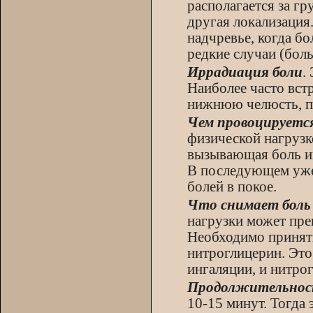
располагается за гр
другая локализация.
надчревье, когда бо
редкие случаи (боль 
Иррадиация боли
.
Наиболее часто встр
нижнюю челюсть, по
Чем провоцируется
физической нагрузк
вызывающая боль инт
В последующем уже 
болей в покое.
Что снимает боль
нагрузки может прек
Необходимо принять
нитроглицерин. Это 
ингаляции, и нитрог
Продолжительнос
10-15 минут. Тогда