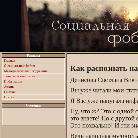
Разделы
Главная
О социальной фобии
Как распознать н
Методы лечения и коррекция
Тематические статьи
Денисова Светлана Вик
Публикации
Архив
Вы уже читали мои стать
Ссылки
Статьи
Я Вас уже напугала инф
Счетчики
Ну, что ж? Это с одной 
это знаете! Но с другой
Это похвально! И эти зн
Ведь народная мудрость 