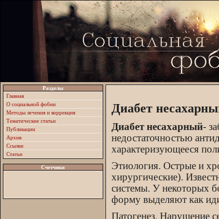
Разделы
Главная
О социальной фобии
Диабет несахарны
Методы лечения и коррекция
Тематические статьи
Диабет несахарный
- з
Публикации
недостаточностью антид
Архив
Ссылки
характеризующееся пол
Статьи
Этиология. Острые и хр
Счетчики
хирургические). Извес
системы. У некоторых бо
форму выделяют как иди
Патогенез. Нарушение с