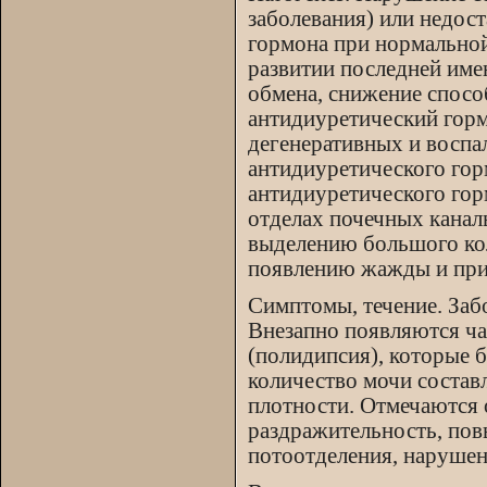
заболевания) или недос
гормона при нормальной
развитии последней име
обмена, снижение спосо
антидиуретический горм
дегенеративных и воспа
антидиуретического гор
антидиуретического гор
отделах почечных канал
выделению большого кол
появлению жажды и при
Симптомы, течение. Забо
Внезапно появляются ча
(полидипсия), которые 
количество мочи составл
плотности. Отмечаются о
раздражительность, пов
потоотделения, нарушен