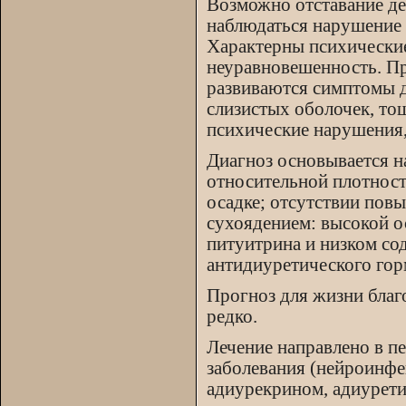
Возможно отставание де
наблюдаться нарушение 
Характерны психические
неуравновешенность. П
развиваются симптомы д
слизистых оболочек, тош
психические нарушения,
Диагноз основывается н
относительной плотност
осадке; отсутствии пов
сухоядением: высокой о
питуитрина и низком со
антидиуретического гор
Прогноз для жизни благ
редко.
Лечение направлено в п
заболевания (нейроинфе
адиурекрином, адиурет