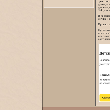
транспорт
димедрола
дня ввод
3-4 раза 
В против
легких и д
Прогноз с
Профилак
оболочек)
противост
окружающи