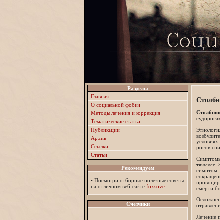
Разделы
Главная
Столбн
О социальной фобии
Столбня
Методы лечения и коррекция
судорога
Тематические статьи
Публикации
Этиология
возбудите
Архив
условиях 
Ссылки
рогов спи
Статьи
Симптомы,
тяжелее. 
Рекомендуем
симптом -
сокращен
•
Посмотри отборные полезные советы
провоцир
на отличном веб-сайте
foxsovet
.
смерти бо
Осложнен
Счетчики
отравлени
Лечение п