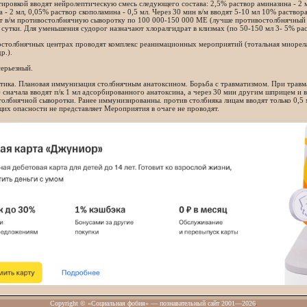
ировкой вводят нейролептическую смесь следующего состава: 2,5% раствор аминазина - 2 м
 - 2 мл, 0,05% раствор скополамина - 0,5 мл. Через 30 мин в/м вводят 5-10 мл 10% раствора
ят в/м противостолбнячную сыворотку по 100 000-150 000 ME (лучше противостолбнячный 
в сутки. Для уменьшения судорог назначают хлоралгидрат в клизмах (по 50-150 мл 3- 5% рас
остолбнячных центрах проводят комплекс реанимационных мероприятий (тотальная миорела
р.).
ерьезный.
тика. Плановая иммунизация столбнячным анатоксином. Борьба с травматизмом. При травм
 сначала вводят п/к 1 мл адсорбированного анатоксина, а через 30 мин другим шприцем и 
олбнячной сыворотки. Ранее иммунизированны. против столбняка лицам вводят только 0,5 
х опасности не представляет Мероприятия в очаге не проводят.
Copyright © «Социальная фобия» — познавательный сайт 2001—2026
.