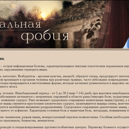
як
к
- острая инфекционная болезнь, характеризующаяся тяжелым токсическим поражением нер
ми, нарушениями терморегуляции.
, патогенез. Возбудитель - крупная палочка, анаэроб; образует споры, продуцирует экзото
ля проникают в организм человека при различных травмах, часто небольших повреждениях
споры превращаются в вегетативные формы, которые начинают размножаться и выделять эк
нного мозга.
 течение. Инкубационный период - от 3 до 30 (чаще 7-14) дней; при коротком инкубацион
Заболевание начинается с неприятных ощущений в области раны (тянущие боли, подергива
 появление судорог. Рано возникает судорожное сокращение жевательных мышц (тризм), а
ие мышц сменяется приступами клонических судорог, захватываются мышцы спины, конечно
уются малейшими внешними раздражениями. Судорожное сокращение дыхательных мышц, 
льного от асфиксии. Характерны головная боль и мышечная боль, лихорадка, повышенная по
ия: пневмония, разрыв мышц, компрессионный перелом позвоночника. Столбняк необходимо
я стрихнином, бешенства, менингитов .
роводят в специализированных противостолбнячных центрах. Перевозку больного осуществл