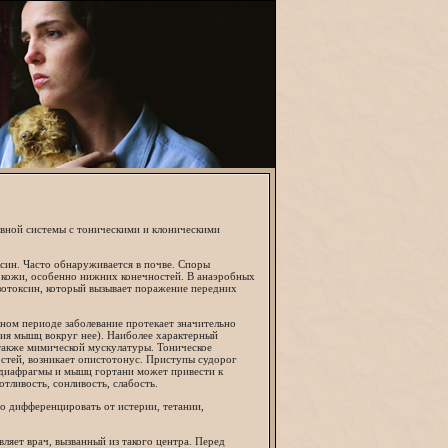
вной системы с тоническими и клоническими
ксин. Часто обнаруживается в почве. Споры
 кожи, особенно нижних конечностей. В анаэробных
зотоксин, который вызывает поражение передних
ном периоде заболевание протекает значительно
ния мышц вокруг нее). Наиболее характерный
 также мимической мускулатуры. Тоническое
стей, возникает опистотонус. Приступы судорог
диафрагмы и мышц гортани может привести к
тливость, сонливость, слабость.
 дифференцировать от истерии, тетании,
яет врач, вызванный из такого центра. Перед