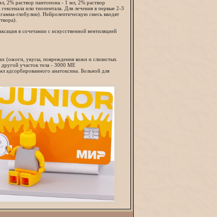
л, 2% раствор пантопона - 1 мл, 2% раствор
 гексенала или тиопентала. Для лечения в первые 2-3
гамма-глобулин). Нейролептическую смесь вводят
твора).
ксация в сочетании с искусственной вентиляцией
ах (ожоги, укусы, повреждения кожи и слизистых
в другой участок тела - 3000 ME
мл адсорбированного анатоксина. Больной для