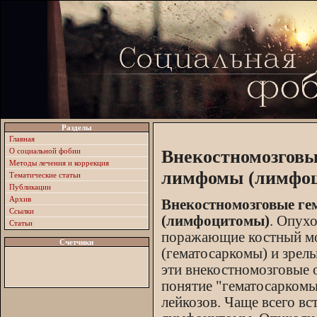
Разделы
Главная
О социальной фобии
Внекостномозговы
Методы лечения и коррекция
лимфомы (лимфо
Тематические статьи
Публикации
Архив
Внекостномозговые ге
Ссылки
(лимфоцитомы)
. Опухо
Статьи
поражающие костный мо
Счетчики
(гематосаркомы) и зре
эти внекостномозговые 
понятие "гематосаркомы
лейкозов. Чаще всего 