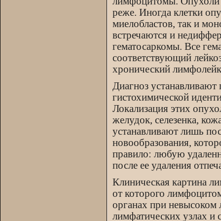
лимфоцитомы. Опухоли и
реже. Иногда клетки оп
миелобластов, так и мон
встречаются и недиффер
гематосаркомы. Все ге
соответствующий лейкоз
хронический лимфолейк
Диагноз устанавливают 
гистохимической идент
Локализация этих опухо
желудок, селезенка, кожа
устанавливают лишь пос
новообразования, которо
правило: любую удаленн
после ее удаления отпеча
Клиническая картина л
от которого лимфоцито
органах при невысоком 
лимфатических узлах и 