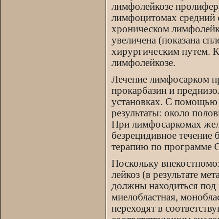
лимфолейкозе пролифера
лимфоцитомах средний с
хроническом лимфолейк
увеличена (показана сп
хирургическим путем. К
лимфолейкозе.
Лечение лимфосарком п
прокарбазин и преднизо
установках. С помощью 
результаты: около поло
При лимфосаркомах желу
безрецидивное течение 
терапию по программе 
Поскольку внекостномоз
лейкоз (в результате ме
должны находиться под 
миелобластная, моноблас
переходят в соответств