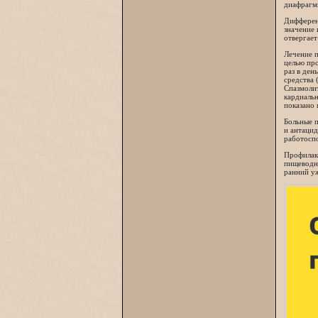
диафрагм
Дифферен
значение 
отвергает
Лечение п
целью про
раз в ден
средства 
Спазмолит
кардиальн
показано 
Больные 
и антацид
работосп
Профилак
пищеводно
ранний уж