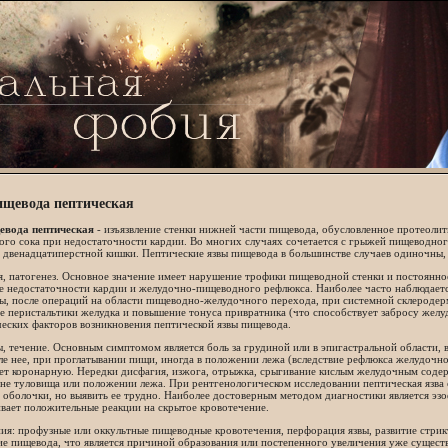
ищевода пептическая
евода пептическая
- изъязвление стенки нижней части пищевода, обусловленное протеоли
го сока при недостаточности кардии. Во многих случаях сочетается с грыжей пищеводног
 двенадцатиперстной кишки. Пептические язвы пищевода в большинстве случаев одиночны,
, патогенез. Основное значение имеет нарушение трофики пищеводной стенки и постоянное
ие недостаточности кардии и желудочно-пищеводного рефлюкса. Наиболее часто наблюдает
ы, после операций на области пищеводно-желудочного перехода, при системной склеродер
 перистальтики желудка и повышение тонуса привратника (что способствует забросу желу
еских факторов возникновения пептической язвы пищевода.
 течение. Основным симптомом является боль за грудиной или в эпигастральной области, 
ле нее, при проглатывании пищи, иногда в положении лежа (вследствие рефлюкса желудочно
ет коронарную. Нередки дисфагия, изжога, отрыжка, срыгивание кислым желудочным соде
не туловища или положении лежа. При рентгенологическом исследовании пептическая язва 
 оболочки, но выявить ее трудно. Наиболее достоверным методом диагностики является эзо
вает положительные реакции на скрытое кровотечение.
ия: профузные или оккультные пищеводные кровотечения, перфорация язвы, развитие стри
ие пищевода, что является причиной образования или постепенного увеличения уже сущес