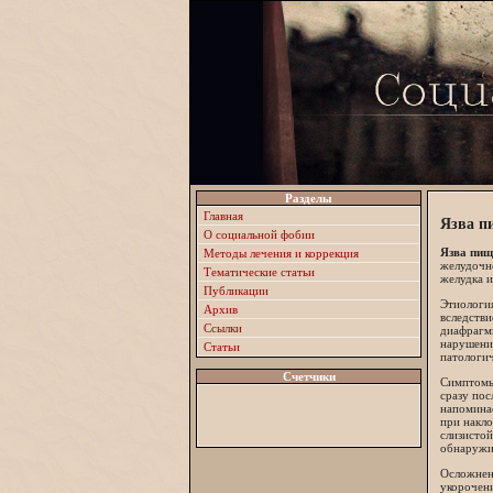
Разделы
Главная
Язва п
О социальной фобии
Язва пищ
Методы лечения и коррекция
желудочно
Тематические статьи
желудка и
Публикации
Этиология
Архив
вследств
Ссылки
диафрагм
нарушение
Статьи
патологич
Счетчики
Симптомы,
сразу пос
напомина
при накло
слизистой
обнаружи
Осложнен
укорочен