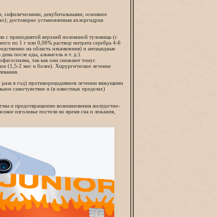
, сифилическими, декубитальными; основное
но); достоверно установленная ахлоргидрия
ли с приподнятой верхней половиной туловища (с
го по 1 г или 0,06% раствор нитрата серебра 4-6
редственно на область изъязвления) и антацидные
день после еды, альмагель и т. д.).
фагоспазма, так как они снижают тонус
е (1,5-2 мес и более). Хирургическое лечение
левания.
4 раза в год) противорецидивном лечении вяжущими
ьное самочувствие и (в известных пределах)
агмы и предотвращению возникновения желудочно-
окое изголовье постели во время сна и лежания,