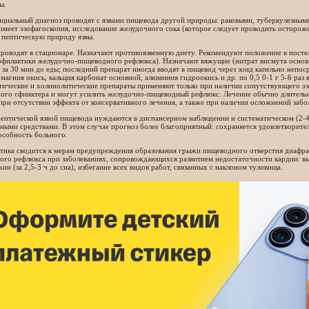
ы.
циальный диагноз проводят с язвами пищевода другой природы: раковыми, туберкулезными
имеет эзофагоскопия, исследование желудочного сока (которое следует проводить осторож
 пептическую природу язвы.
роводят в стационаре. Назначают противоязвенную диету. Рекомендуют положение в посте
филактики желудочно-пищеводного рефлюкса). Назначают вяжущие (нитрат висмута основно
ь за 30 мин до еды; последний препарат иногда вводят в пищевод через зонд капельно непос
(магния окись, кальция карбонат основной, алюминия гидроокись и др. по 0,5 0-1 г 5-6 раз в 
ические и холинолитические препараты применяют только при наличии сопутствующего эзо
ого сфинктера и могут усилить желудочно-пищеводный рефлюкс. Лечение обычно длительно
при отсутствии эффекта от консервативного лечения, а также при наличии осложнений забо
пептической язвой пищевода нуждаются в диспансерном наблюдении и систематическом (2-
ными средствами. В этом случае прогноз более благоприятный: сохраняется удовлетворител
особность больного.
тика сводится к мерам предупреждения образования грыжи пищеводного отверстия диафр
го рефлюкса при заболеваниях, сопровождающихся развитием недостаточности кардии: выс
ин (за 2,5-3 ч до сна), избегание всех видов работ, связанных с наклоном туловища.