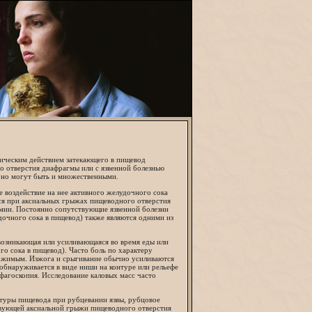
тическим действием затекающего в пищевод
о отверстия диафрагмы или с язвенной болезнью
 но могут быть и множественными.
 воздействие на нее активного желудочного сока
ся при аксиальных грыжах пищеводного отверстия
мии. Постоянно сопутствующие язвенной болезни
дочного сока в пищевод) также являются одними из
возникающая или усиливающаяся во время еды или
го сока в пищевод). Часто боль по характеру
ржимым. Изжога и срыгивание обычно усиливаются
обнаруживается в виде ниши на контуре или рельефе
фагоскопия. Исследование каловых масс часто
ктуры пищевода при рубцевании язвы, рубцовое
твующей аксиальной грыжи пищеводного отверстия