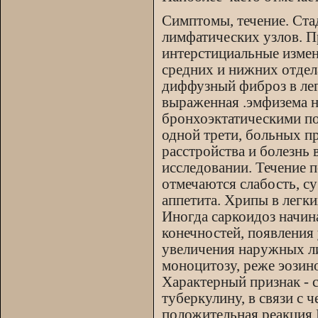
Симптомы, течение. Ста
лимфатических узлов. П
интерстициальные измен
средних и нижних отдела
диффузный фиброз в лег
выраженная .эмфизема н
бронхоэктатическими п
одной трети, больных пр
расстройства и болезнь
исследовании. Течение 
отмечаются слабость, су
аппетита. Хрипы в легк
Иногда саркоидоз начин
конечностей, появления 
увеличения наружных ли
моноцитозу, реже эозин
Характерный признак - 
туберкулину, в связи с
положительная реакция 