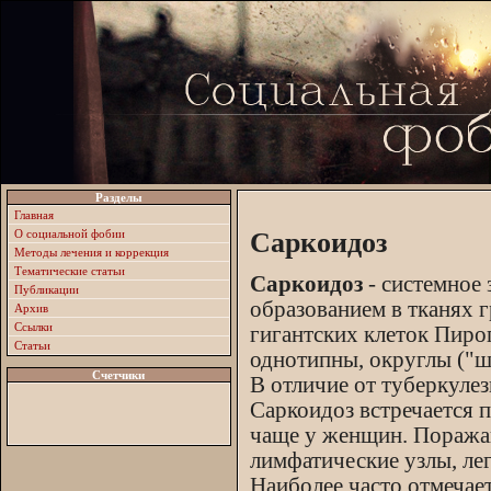
Разделы
Главная
О социальной фобии
Саркоидоз
Методы лечения и коррекция
Тематические статьи
Саркоидоз
- системное 
Публикации
образованием в тканях 
Архив
Ссылки
гигантских клеток Пиро
Статьи
однотипны, округлы ("ш
Счетчики
В отличие от туберкулез
Саркоидоз встречается 
чаще у женщин. Поражаю
лимфатические узлы, легк
Наиболее часто отмечае