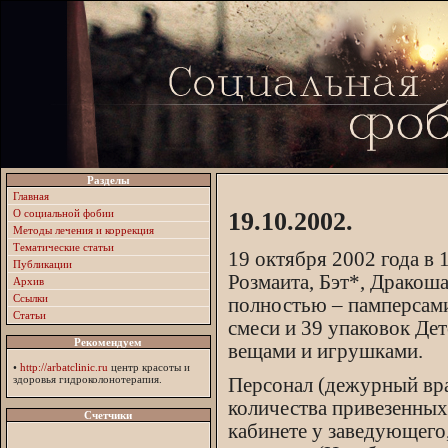
Разделы
Главная
О социальной фобии
19.10.2002.
Методы лечения и коррекция
Тематические статьи
19 октября 2002 года в 1
Публикации
Розмаита, Бэт*, Дракоша
Архив
Ссылки
полностью – памперсами 
Статьи
смеси и 39 упаковок Дет
Рекомендуем
вещами и игрушками.
•
http://arbatclinic.ru
центр красоты и
здоровья гидроколонотерапия.
Персонал (дежурный врач
количества привезенных
Счетчики
кабинете у заведующего