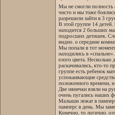
Мы не смогли полность о
чисто и мы тоже боялис
разрешили зайти в 3 груп
В этой группе 14 детей.
находится 2 больших ма
подросших детишек. Сло
видно. о середине комна
Мы попали в тот момент,
находились в «спальне»
елого цвета. Несколько 
раскачивались, кто-то п
группе есть ребенок мат
успокаивающие средства,
положенного времени, и 
Две нянечки взяли на ру
очень пугались наших ф
Малыши лежат в памперса
памперс в день. Мы зам
Конечно, то логично. о