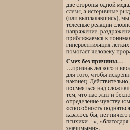
две стороны одной медал
слезы, а истеричные рыд
(или выплакавшись), мы
телесные реакции слов
напряжение, раздражение
приближаемся к пониман
гипервентиляция легких
помогает человеку прора
Смех без причины…
…признак легкого и вес
для того, чтобы искренн
наконец. Действительно
посмеяться над сложивш
тем, что нас злит и бес
определение чувству юм
«способность подняться
казалось бы, нет ничего
психики…», «благодаря 
значимыми».