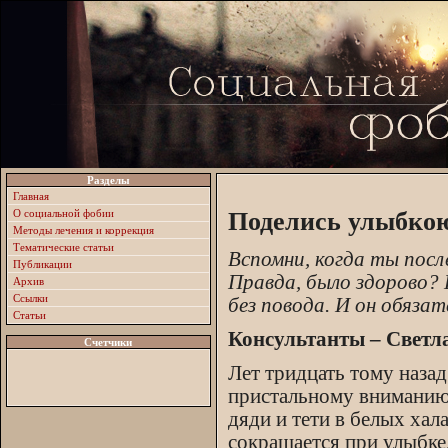
Разделы
Главная
О социальной фобии
Поделись улыбкою
Методы лечения и коррекция
Тематические статьи
Вспомни, когда ты после
Публикации
Правда, было здорово? 
Архив
Ссылки
без повода. И он обяза
Статьи
Консультанты – Светла
Счетчики
Лет тридцать тому назад
пристальному вниманию
дяди и тети в белых ха
сокращается при улыбке,