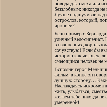
повода для смеха или и
беззлобным: никогда не
Лучше подшучивай над с
острослов, который, поп
иронией?
Бери пример с Бернарда
уличный велосипедист. 
в извинениях, король юм
сочувствую! Если бы вы 
историю как человек, л
смеющийся человек не 
Вспомни героя Меньшико
фильм, в конце он говор
лучшую сторону… Каким
Наслаждаясь искрометны
жить, улыбаться, смеять
желаем тебе никогда не
умеренной!