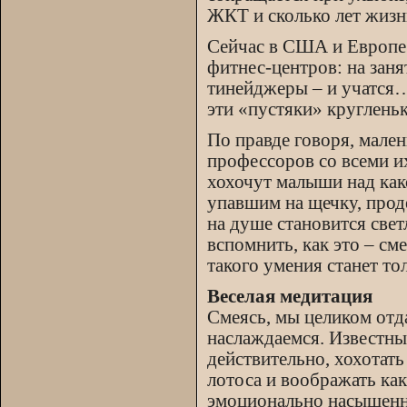
ЖКТ и сколько лет жизн
Сейчас в США и Европе 
фитнес-центров: на зан
тинейджеры – и учатся…
эти «пустяки» круглень
По правде говоря, мален
профессоров со всеми и
хохочут малыши над как
упавшим на щечку, прод
на душе становится свет
вспомнить, как это – см
такого умения станет то
Веселая медитация
Смеясь, мы целиком отд
наслаждаемся. Известн
действительно, хохотать
лотоса и воображать как
эмоционально насыщенная