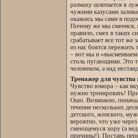
размаху шлепается в луж
чужими казусами залива
окажись мы сами в подо
Почему же мы смеемся, к
правило, смех в таких с
срабатывает все тот же
из нас боятся пережить 
– вот мы и «высмеиваем»
столь пугающими. Это т
человеком, а над нестан
Тренажер для чувства
Чувство юмора – как вку
нужно тренировать! При
Ошо. Возможно, поначал
течение нескольких дес
детского, женского, муж
вероятно, что уже чере
смеющемуся хору (а ведь
причины!). Поставь пер