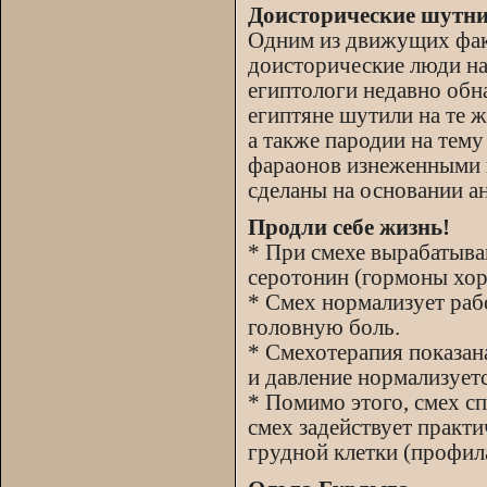
Доисторические шутн
Одним из движущих фак
доисторические люди на
египтологи недавно обн
египтяне шутили на те ж
а также пародии на те
фараонов изнеженными 
сделаны на основании ан
Продли себе жизнь!
* При смехе вырабатыв
серотонин (гормоны хор
* Смех нормализует раб
головную боль.
* Смехотерапия показан
и давление нормализуетс
* Помимо этого, смех с
смех задействует практ
грудной клетки (профил