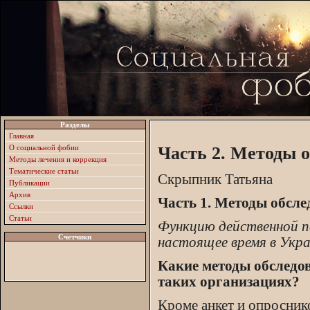
Разделы
Главная
О социальной фобии
Часть 2. Методы о
Методы лечения и коррекция
Тематические статьи
Скрыпник Татьяна
Публикации
Архив
Часть 1. Методы обсле
Ссылки
Статьи
Функцию действенной п
Счетчики
настоящее время в Укра
Какие методы обследо
таких организациях?
Кроме анкет и опросник