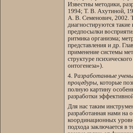
Известны методики, разр
1994; Т. В. Ахутиной, 19
А. В. Семенович, 2002.
диагностируются такие 
предпосылки восприятия
ритмика организма; мет
представления и др. Гла
применение системы ме
структуре психического
онтогенеза»).
4. Р
азработанные учены
процедуры,
которые поз
полную картину особенн
разработки эффективной
Для нас таким инструме
разработанная нами на 
координационных уровн
подхода заключается в т