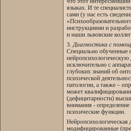
что этот интереснейший 
языках. И те специалист
сами (у нас есть сведе
«Психообразовательного
инструкциями и разработ
и наши львовские колле
3.
Диагностика с помощ
Специально обученные 
нейропсихологическую д
исключительно с аппара
глубоких знаний об онт
психической деятельнос
патологии, а также – о
может квалифицированн
(дефицитарности) высши
внимания - определение 
психические функции.
Нейропсихологическая 
модифицированные (прео