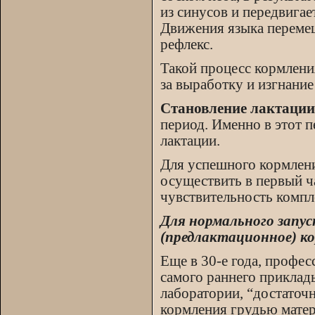
из синусов и передвига
Движения языка перемещ
рефлекс.
Такой процесс кормлени
за выработку и изгнание
Становление лактации
период. Именно в этот 
лактации.
Для успешного кормлени
осуществить в первый ч
чувствительность компл
Для нормального запу
(предлактационное) ко
Еще в 30-е года, профе
самого раннего приклад
лаборатории, “достаточн
кормления грудью мате