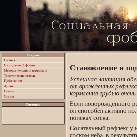
Разделы
Главная
О социальной фобии
Становление и по
Методы лечения и коррекция
Тематические статьи
Успешная лактация обес
Публикации
от врожденных рефлексо
Архив
Ссылки
кормления грудью очен
Статьи
Если новорожденного ре
Счетчики
он способен активно пол
поисках соска.
Сосательный рефлекс у 
соском неба, в результа