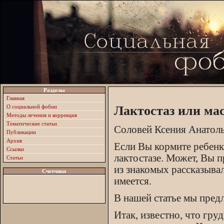
Разделы
Главная
О социальной фобии
Лактостаз или ма
Методы лечения и коррекция
Тематические статьи
Соловей Ксения Анатол
Публикации
Архив
Если Вы кормите ребенк
Ссылки
лактостазе. Может, Вы п
Статьи
из знакомых рассказывал
Счетчики
имеется.
В нашей статье мы предл
Итак, известно, что гру