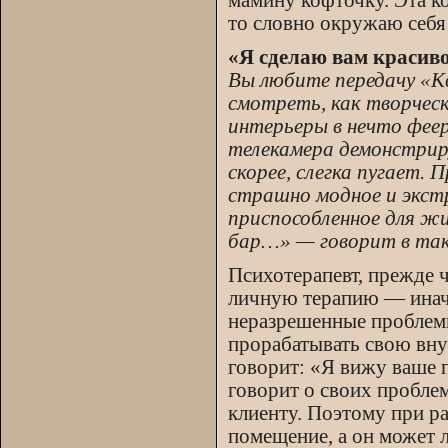
мамину кофточку. Эта ко
то словно окружаю себя
«Я сделаю вам красив
Вы любите передачу «К
смотреть, как творчес
интерьеры в нечто феер
телекамера демонстриру
скорее, слегка пугает.
страшно модное и экстр
приспособленное для ж
бар…» — говорит в так
Психотерапевт, прежде ч
личную терапию — инач
неразрешенные проблемы
прорабатывать свою вну
говорит: «Я вижу ваше 
говорит о своих пробле
клиенту. Поэтому при ра
помещение, а он может л