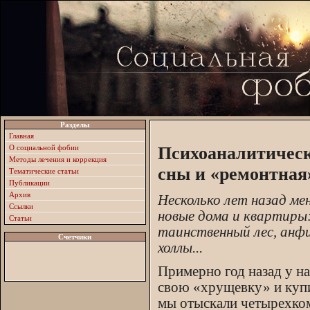
Разделы
Главная
О социальной фобии
Психоаналитическ
Методы лечения и коррекция
сны и «ремонтная
Тематические статьи
Публикации
Архив
Несколько лет назад ме
Ссылки
новые дома и квартиры:
Статьи
таинственный лес, анф
Счетчики
холлы...
Примерно год назад у н
свою «хрущевку» и купи
мы отыскали четырехком