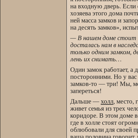
на входную дверь. Если 
хозяева этого дома поч
ней масса замков и зап
на десять замков», исп
— В нашем доме стоит 
досталась нам в наслед
только одним замком, д
лень их снимать…
Один замок работает, а 
посторонними. Но у вас
замков-то — три! Мы, мо
запереться!
Дальше —
холл
, место,
живет семья из трех че
коридоре. В этом доме 
где в холле стоят огро
облюбовали для своей 
ваша половина говорит,