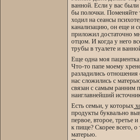
ванной. Если у вас были
бы полочки. Поменяйте 
ходил на сеансы психот
канализацию, он еще и со
приложил достаточно мн
отцом. И когда у него в
трубы в туалете и ванно
Еще одна моя пациентка 
Что-то папе моему хрено
разладились отношения с
нас сложились с матерь
связан с самым ранним п
наиглавнейший источник
Есть семьи, у которых
х
продукты буквально выв
первое, второе, третье 
к пище? Скорее всего, о
матерью.