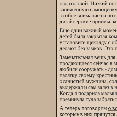
над головой. Низкий по
заниженную самооценку.
особое внимание на пот
дизайнерские приемы, к
Еще один важный момент
детей была закрытая ком
установите щеколду с о
делают без замков. Это 
Замечательная вещь для
продающиеся сейчас в м
любили сооружать «доми
палатку своему крестни
осанистый мужчина, сол
выдержал и сам залез в н
Когда я подарила малышу
преминула туда забратьс
А теперь поговорим
о в
которые в них прячутся