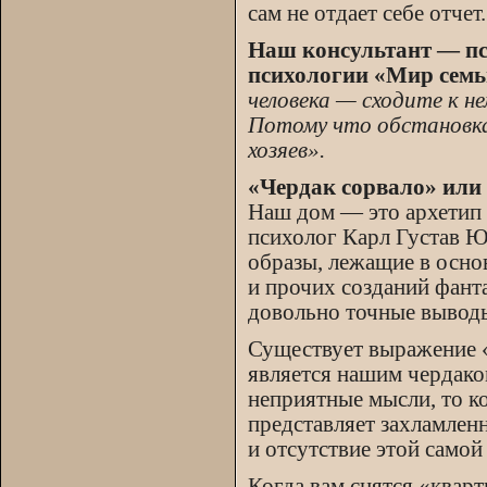
сам не отдает себе отчет.
Наш консультант — пси
психологии «Мир сем
человека — сходите к не
Потому что обстановка
хозяев».
«Чердак сорвало» или
Наш дом — это архетип
психолог Карл Густав Ю
образы, лежащие в осно
и прочих созданий фант
довольно точные выводы
Существует выражение «
является нашим чердако
неприятные мысли, то ко
представляет захламле
и отсутствие этой само
Когда вам снятся «кварт