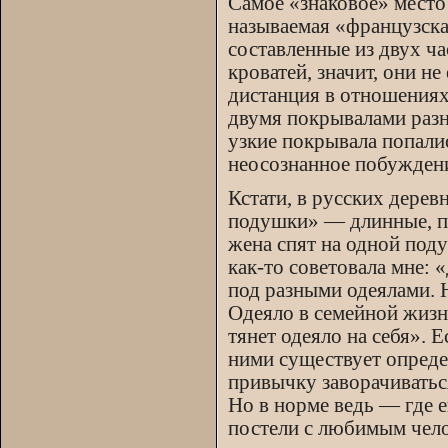
Самое «знаковое» место 
называемая «французска
составленные из двух ч
кроватей, значит, они н
дистанция в отношениях
двумя покрывалами разн
узкие покрывала попалис
неосознанное побуждени
Кстати, в русских дере
подушки» — длинные, пр
жена спят на одной под
как-то советовала мне:
под разными одеялами. 
Одеяло в семейной жиз
тянет одеяло на себя». 
ними существует определ
привычку заворачиватьс
Но в норме ведь — где 
постели с любимым чел