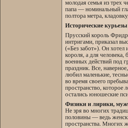
молодая семья из трех 
папа — номинальный гла
полтора метра, кладовку
Исторические курьезы
Прусский король Фридри
интригами, приказал вы
(«Без забот»). Он хоте
короля, а для человека,
военных действий под г
праздник. Все, наверное
любил маленькие, тесны
во время своего пребыва
пространство, которое л
остались юношеские пси
Физики и лирики, му
Не зря во многих тради
половины — ведь женски
пространства. Многих ж