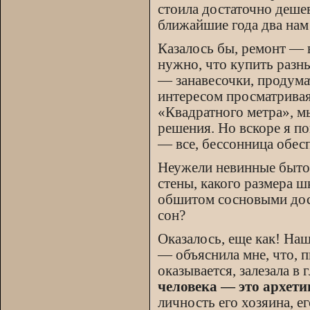
стоила достаточно дешев
ближайшие года два нам
Казалось бы, ремонт — 
нужно, что купить разны
— занавесочки, продума
интересом просматрива
«Квадратного метра», м
решения. Но вскоре я по
— все, бессонница обес
Неужели невинные бытов
стены, какого размера ш
обшитом сосновыми доск
сон?
Оказалось, еще как! На
— объяснила мне, что, п
оказывается, залезала в
человека — это архети
личность его хозяина, е