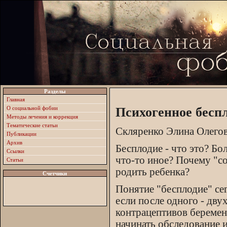
Разделы
Главная
О социальной фобии
Психогенное бесп
Методы лечения и коррекция
Тематические статьи
Скляренко Элина Олего
Публикации
Архив
Бесплодие - что это? Бо
Ссылки
что-то иное? Почему "с
Статьи
родить ребенка?
Счетчики
Понятие "бесплодие" сег
если после одного - дв
контрацептивов беременн
начинать обследование и