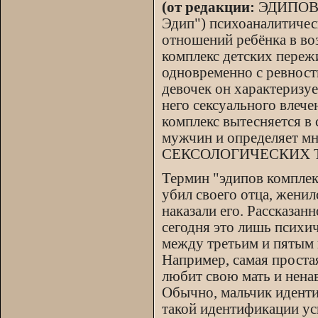
(от редакции:
ЭДИПОВ К
Эдип") психоаналитичес
отношений ребёнка в воз
комплекс детских переж
одновременно с ревност
девочек он характеризу
него сексуального влеч
комплекс вытесняется в 
мужчин и определяет мн
СЕКСОЛОГИЧЕСКИХ 
Термин "эдипов комплек
убил своего отца, женил
наказали его. Рассказан
сегодня это лишь психи
между третьим и пятым 
Например, самая простая
любит свою мать и нена
Обычно, мальчик идентиф
такой идентификации ус