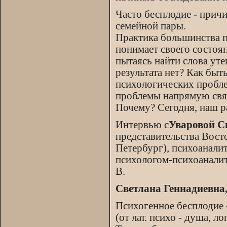
Часто бесплодие - причи
семейной пары.
Практика большинства п
понимает своего состоян
пытаясь найти слова уте
результата нет? Как бы
психологических пробле
проблемы напрямую связ
Почему? Сегодня, наш р
Интервью с
Уваровой С
представительства Восто
Петербург), психоанали
психологом-психоаналит
В.
Светлана Геннадиевна,
Психогенное бесплодие 
(от лат. психо - душа, 