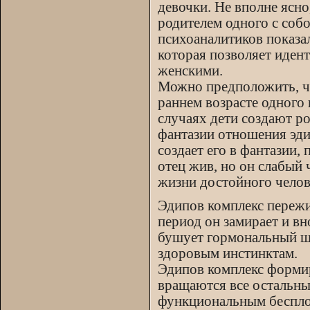
девочки. Не вполне ясно
родителем одного с соб
психоаналитиков показа
которая позволяет иден
женскими.
Можно предположить, чт
раннем возрасте одного 
случаях дети создают р
фантазии отношения эдип
создает его в фантазии,
отец жив, но он слабый 
жизни достойного челове
Эдипов комплекс пережи
период он замирает и вн
бушует гормональный шт
здоровым инстинктам.
Эдипов комплекс формир
вращаются все остальны
функциональным бесплод