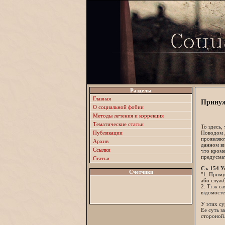
Разделы
Главная
Принуж
О социальной фобии
Методы лечения и коррекция
Тематические статьи
То здесь,
Публикации
Поводом 
проявляют
Архив
данном ви
Ссылки
что кроме
предусмат
Статьи
Ст. 154 
Счетчики
"1. Приму
або служб
2. Ті ж с
відомосте
У этих су
Ее суть з
стороной