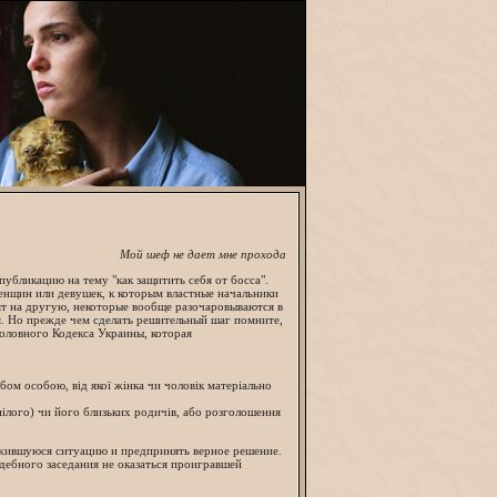
Мой шеф не дает мне прохода
публикацию на тему "как защитить себя от босcа".
нщин или девушек, к которым властные начальники
ят на другую, некоторые вообще разочаровываются в
я. Но прежде чем сделать решительный шаг помните,
головного Кодекса Украины, которая
ом особою, від якої жінка чи чоловік матеріально
пілого) чи його близьких родичів, або розголошення
ложившуюся ситуацию и предпринять верное решение.
удебного заседания не оказаться проигравшей