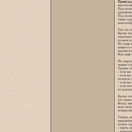
Принужд
неестеств
Под полов
удовлетво
Под поло
также су
мазохизм)
Так что е
Кроме тог
зависимос
полном ил
Но чаще в
шефом и с
перевести
Или шеф х
Не секрет
знание ст
Однако сл
- если ва
- если ва
половую с
- если ва
- если на
их разгла
Кроме тог
это также
Когда, на
ведь межд
независим
Теперь, в
направлен
нужно сд
- иметь с
- написат