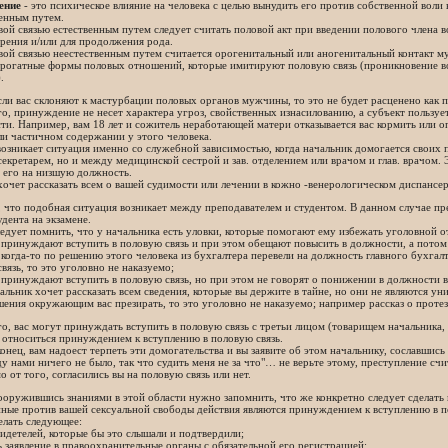
ение
- это психическое влияние на человека с целью вынудить его против собственной воли 
енным путем.
ой связью естественным путем следует считать половой акт при введении полового члена в
рения и/или для продолжения рода.
вой связью неестественным путем считается орогенитальный или аногенитальный контакт
ррогатные формы половых отношений, которые имитируют половую связь (проникновение в
.
сли вас склоняют к мастурбации половых органов мужчины, то это не будет расценено как п
о, принуждение не несет характера угроз, свойственных изнасилованию, а субъект пользу
ти. Например, вам 18 лет и сожитель неработающей матери отказывается вас кормить или оп
и частичном содержании у этого человека.
озникает ситуация именно со служебной зависимостью, когда начальник домогается своих
екретарем, но и между медицинской сестрой и зав. отделением или врачом и глав. врачом. 
 его на низшую должность.
очет рассказать всем о вашей судимости или лечении в кожно -венерологическом диспансер
, что подобная ситуация возникает между преподавателем и студентом. В данном случае пр
удента на экзамене.
едует помнить, что у начальника есть уловки, которые помогают ему избежать уголовной о
с принуждают вступить в половую связь и при этом обещают повысить в должности, а потом 
с когда-то по решению этого человека из бухгалтера перевели на должность главного бухгал
вязь, то это уголовно не наказуемо;
с принуждают вступить в половую связь, но при этом не говорят о понижении в должности в 
чальник хочет рассказать всем сведения, которые вы держите в тайне, но они не являются 
шения окружающим вас презирать, то это уголовно не наказуемо; например рассказ о проте
о, вас могут принуждать вступить в половую связь с третьи лицом (товарищем начальника,
 относиться принуждением к вступлению в половую связь.
конец, вам надоест терпеть эти домогательства и вы заявите об этом начальнику, сославшись
у нами ничего не было, так что судить меня не за что"… не верьте этому, преступление с
о от того, согласились вы на половую связь или нет.
ооружившись знаниями в этой области нужно запомнить, что же конкретно следует сделать 
ные против вашей сексуальной свободы действия являются принуждением к вступлению в п
елать следующее:
видетелей, которые бы это слышали и подтвердили;
ь заявление в правоохранительные органы с обязательной его регистрацией;