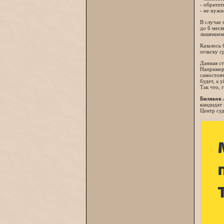
- обратит
- не нужн
В случае 
до 6 меся
лишением 
Казалось 
огласку с
Данная ст
Например,
самостоят
будет, а 
Так что, 
Биляков 
кандидат 
Центр суд