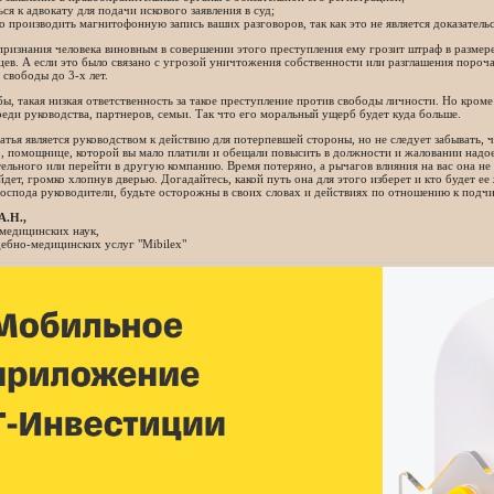
ься к адвокату для подачи искового заявления в суд;
о производить магнитофонную запись ваших разговоров, так как это не является доказательс
признания человека виновным в совершении этого преступления ему грозит штраф в разме
цев. А если это было связано с угрозой уничтожения собственности или разглашения пороч
свободы до 3-х лет.
бы, такая низкая ответственность за такое преступление против свободы личности. Но кро
реди руководства, партнеров, семьи. Так что его моральный ущерб будет куда больше.
атья является руководством к действию для потерпевшей стороны, но не следует забывать,
 помощнице, которой вы мало платили и обещали повысить в должности и жаловании надое
ельного или перейти в другую компанию. Время потеряно, а рычагов влияния на вас она не 
уйдет, громко хлопнув дверью. Догадайтесь, какой путь она для этого изберет и кто будет ее
господа руководители, будьте осторожны в своих словах и действиях по отношению к подч
А.Н.,
медицинских наук,
ебно-медицинских услуг "Mibilex"