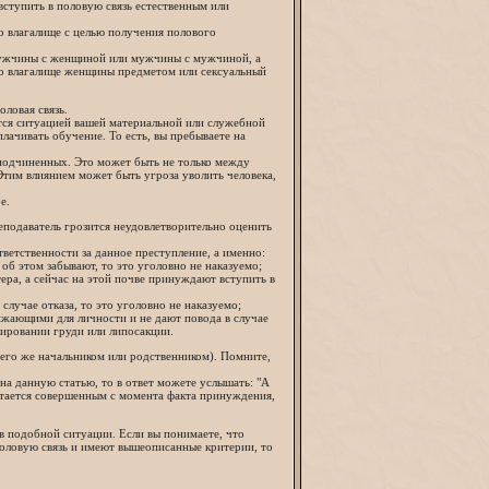
вступить в половую связь естественным или
о влагалище с целью получения полового
 мужчины с женщиной или мужчины с мужчиной, а
о влагалище женщины предметом или сексуальный
оловая связь.
ется ситуацией вашей материальной или служебной
лачивать обучение. То есть, вы пребываете на
 подчиненных. Это может быть не только между
Этим влиянием может быть угроза уволить человека,
е.
еподаватель грозится неудовлетворительно оценить
тветственности за данное преступление, а именно:
об этом забывают, то это уголовно не наказуемо;
тера, а сейчас на этой почве принуждают вступить в
случае отказа, то это уголовно не наказуемо;
унижающими для личности и не дают повода в случае
зировании груди или липосакции.
 его же начальником или родственником). Помните,
 на данную статью, то в ответ можете услышать: "А
читается совершенным с момента факта принуждения,
в подобной ситуации. Если вы понимаете, что
оловую связь и имеют вышеописанные критерии, то