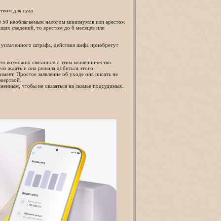
твом для суда.
ре 50 необлагаемым налогом минимумов или арестом
ащих сведений, то арестом до 6 месяцев или
ме уплаченного штрафа, действия шефа приобретут
 что возможно связанное с этим мошенничество.
ло ждать и она решила добиться этого
имеет. Простое заявление об уходе она писать не
 жертвой.
иненным, чтобы не оказаться на скамье подсудимых.