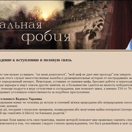
дение к вступлению в половую связь
 то там можно услышать: "он меня домогается", "мой шеф не дает мне прохода" или увидеть 
для этого служат многочисленные жалобы и душещипательные истории от пострадавших же
 определенный интерес. Некоторые, уставшие от намеков шефа, бросают работу и переход
де карьеры и ищут совсем другие занятия, ну а большинство сдается на милость победител
 помощи подруги в виде сочувствия и сострадания, вам поможет закон, а именно 154 ст. У
ривает уголовную ответственность за подобное преступление.
Уголовного Кодекса Украины
шування жінки чи чоловіка до вступу в статевий зв'язок природним або неприродним способ
ово залежні.
амі дії, поєднані з погрозою знищення, пошкодження або вилучення майна потерпілої (потер
й що ганьблять її (його) чи близьких родичів."
ровых букв закона есть своя трактовка, знание которой поможет вам правильно оценить с
аключается в том, что именно следует считать принуждением, что бы в дальнейшем в зале с
.