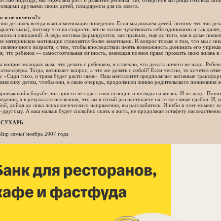
стью подхода, мы тормозим рост и развитие ребенка. Но, отвергнув матрицы готовых шта
тоящими друзьями своих детей, плацдармом для их взлета.
о и не хочется?»
ии детишек всегда важна мотивация поведения. Если мы рожаем детей, потому что так дела
ырасти сына), потому что на старости лет не хотим чувствовать себя одинокими и так дале
ахов и ожиданий. А ведь мотивы формируются, как правило, еще до того, как в доме появля
е материнские мотивации становятся более заметными. И вопрос только в том, что мы с ним
 пеленочного возраста, с тем, чтобы впоследствии иметь возможность донимать его упрека
, что ребенок — самостоятельная личность, имеющая полное право прожить свою жизнь в 
 вопрос молодых мам, что делать с ребенком, я отвечаю, что делать ничего не надо. Реб
атмосферы. Тогда, возникает вопрос, а что же делать с собой? Если честно, то хочется отв
: «Сиди тихо, и трава будет расти сама». Наш менталитет предполагает активные трансформ
имволику детям, чтобы они, в свою очередь, продолжили линию родительского понимания 
привыкший к борьбе, так просто не сдаст свои позиции и взгляды на жизнь. И не надо. Пони
едения, а в результате осознания, что вы в сотый раз наступаете на те же самые грабли. И, 
ой, дойдя до пика психологического напряжения, вы расслабитесь. И небо в этот момент п
-другому. А ваш малыш будет спокойно спать и жить, не продолжая эстафету наследственн
 СУХАРЬ
Мир семьи"ноябрь 2007 года