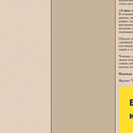
формально
стать нас
«А пить т
В отношен
дерево, в
наших стр
внутренни
начиная с
понимания
Обычно на
семейной 
поговорка
знамя и с
Человек, 
линии пов
самим соб
запоют по
Надежда
Журнал "