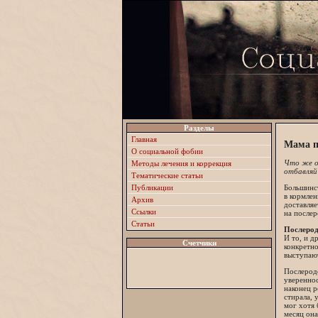
Разделы
Главная
Мама по
О социальной фобии
Что же о
Методы лечения и коррекция
отбавляй
Тематические статьи
Публикации
Большинст
в кормлен
Архив
доставля
Ссылки
на послер
Статьи
Послерод
И то, и д
Счетчики
конкретно
выступаю
Послерод
увереннос
наконец р
стирала, 
мог хотя 
месяц она