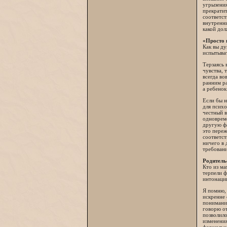
угрызения
прекратит
соответст
внутренни
какой дол
«Просто 
Как вы ду
испытыват
Терзаясь 
чувства, 
всегда во
ранним ра
а ребенок
Если бы н
для психо
честный в
одновреме
другую фа
это переж
соответст
ничего в 
требован
Родитель
Кто из ма
терпели ф
интонации
Я помню, 
искренне 
пониманию
говорю от
позволило
изменения