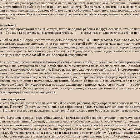
 — и вот мы уже теряемся на ровном месте, переживаем и нервничаем. Осознание и понима
ь внутреннюю борьбу с собой и принять все, как есть. Поразительно, но именно в момент, 
вии с неким идеальным образом, убираем руки с собственной шеи, получаем возможность жи
ми установками. Искусственная же смена поведения и отработка определенного образа прив
жна быть».
не люблю»
маете, что происходит в душе матери, которая родила ребенка и вдруг осознала, что не ис
ь. «Где же эта пресловутая материнская любовь», — в сотый раз спрашивает она себя и не 
виной за материнскую несостоятельность и безразличие, женщина делает вывод, что мать он
тем сильнее желание спрятать их, в том числе и от самой себя. Молодая мама начинает лих
время накормлен и одет во все чистенькое, она покупает лучшие продукты и до одури глад
звитием, ездит по бассейнам и детским клубам. В результате, мама поддерживает в себе в
 получает все, кроме самой мамы, ее тепла и искренности.
ас с детства обучали навыкам взаимодействия с самим собой, то психологические проблем
логов и психотерапевтов резко поубавилось. Момент, когда мама осознает, что она не люби
згляд на сложившееся положение. Никто из нас не рождается готовой мамой. И совершенно 
нно с ребенком. Момент нелюбви — это всего лишь момент не более того. Если его пережить
зу. Не обязательно сразу в любовь и обожание, но, по крайней мере, в форму приятия и г
ивание, то оно станет постоянным спутником. Можно до посинения доказывать себе и други
вовать не будет. Психологическая подмена ежедневно отнимает массу сил и энергии, а ребе
душе вызывает. Вы внутренне сгораете от стыда и вины, а в качестве компенсации срываете
ия и формируя глобальные ожидания.
ское наследство
м хотя бы раз не ловил себя на мысли: «Я со своим ребенком буду обращаться совсем не т
иаско. Почему? Да потому что очень долго проживая рядом, мы впитали отношение родител
. Приняли мы все это наследство за критерий или стали с ним бороться, значения не имеет:
что была шокирована, когда обнаружила, что читаю своей девочке нотацию, используя слов
считала себя папиной дочкой, а маминых черт в себе не находила. С этого момента начал
 взаимоотношений с матерью, а впоследствии и углублению взаимосвязи с дочкой. Наблюдая 
 своего собственного лица, где во мне говорят моя мама или папа, а где просто звучат на
 стать более внимательной к тому, что и как я говорю своему ребенку. А самым поразител
. Она стала взрослеть и развиваться просто семимильными шагами. С одной стороны, я была