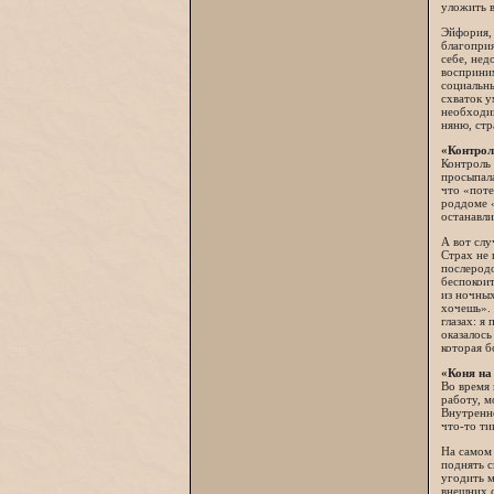
уложить в
Эйфория, 
благопри
себе, не
восприним
социальны
схваток у
необходим
няню, стр
«Контрол
Контроль 
просыпала
что «поте
роддоме «
останавли
А вот слу
Страх не 
послеродо
беспокоит
из ночных
хочешь». 
глазах: я
оказалось
которая б
«Коня на
Во время
работу, м
Внутренне
что-то ти
На самом 
поднять с
угодить м
внешних 