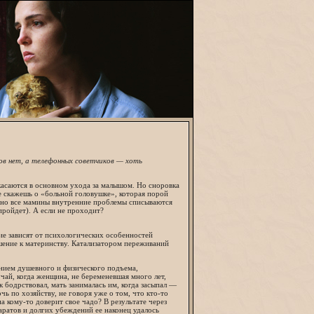
ов нет, а телефонных советчиков — хоть
 касаются в основном ухода за малышом. Но сноровка
е скажешь о «больной головушке», которая порой
онно все мамины внутренние проблемы списываются
пройдет). А если не проходит?
ие зависят от психологических особенностей
шение к материнству. Катализатором переживаний
нием душевного и физического подъема,
чай, когда женщина, не беременевшая много лет,
 бодрствовал, мать занималась им, когда засыпал —
ь по хозяйству, не говоря уже о том, что кто-то
на кому-то доверит свое чадо? В результате через
аратов и долгих убеждений ее наконец удалось