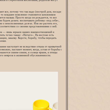
мпов и стереотипов воспитания, родители могут
ют все, потому что так надо (построй дом, посади
е, то младшее поколение становится заложником
ется малыш. Просто когда он рождается, то все
и будем делать: воспитывать ребенка «под себя»,
ми о неисполненных долгах. Или же растить его,
соответствии со своими представлениями о ней.
енок — лишь зеркало наших взаимоотношений и
етить точно также: «Ничего». На востоке есть
ации, закалку. Короче, борьбу, чтобы передать
жизни.
мание наступает не вследствие отказа от привычной
возможно, настанет момент, когда, устав от борьбы с
окажется синим-синим, и солнце ярким, и птицы
ого невроза и жизненной обусловленности.