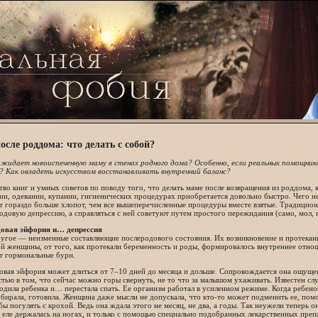
сле роддома: что делать с собой?
жидает новоиспеченную маму в стенах родного дома? Особенно, если реальных помощник
? Как овладеть искусством восстанавливать внутренний баланс?
во книг и умных советов по поводу того, что делать маме после возвращения из роддома,
ии, одевании, купании, гигиенических процедурах приобретается довольно быстро. Чего н
ет гораздо больше хлопот, чем все вышеперечисленные процедуры вместе взятые. Традици
одовую депрессию, а справляться с ней советуют путем простого пережидания (само, мол, 
овая эйфория и… депрессия
ругое — неизменные составляющие послеродового состояния. Их возникновение и протекан
й женщины, от того, как протекали беременность и роды, формировалось внутреннее отно
т гормональные бури.
овая эйфория может длиться от 7–10 дней до месяца и дольше. Сопровождается она ощуще
тью в том, что сейчас можно горы свернуть, не то что за малышом ухаживать. Известен слу
одила ребенка и… перестала спать. Ее организм работал в усиленном режиме. Когда ребенок
убирала, готовила. Женщина даже мысли не допускала, что кто-то может подменить ее, помоч
бы погулять с крохой. Ведь она ждала этого не месяц, не два, а годы. Так неужели теперь о
 еле держалась на ногах, и только с помощью специально подобранных лекарственных преп