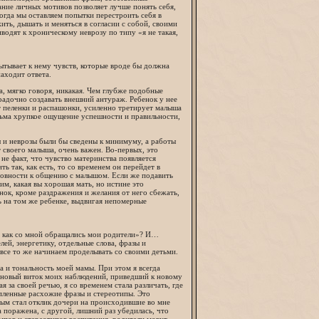
ние личных мотивов позволяет лучше понять себя,
когда мы оставляем попытки перестроить себя в
ть, дышать и меняться в согласии с собой, своими
одят к хроническому неврозу по типу «я не такая,
пытывает к нему чувств, которые вроде бы должна
находит ответа.
а, мягко говоря, никакая. Чем глубже подобные
орадочно создавать внешний антураж. Ребенок у нее
ит пеленки и распашонки, усиленно третирует малыша
есьма хрупкое ощущение успешности и правильности,
ы и неврозы были бы сведены к минимуму, а работы
т своего малыша, очень важен. Во-первых, это
не факт, что чувство материнства появляется
 так, как есть, то со временем он перейдет в
отовности к общению с малышом. Если же подавить
м, какая вы хорошая мать, но истине это
нок, кроме раздражения и желания от него сбежать,
сь на том же ребенке, выдвигая непомерные
ак, как со мной обращались мои родители»? И…
ей, энергетику, отдельные слова, фразы и
 все то же начинаем проделывать со своими детьми.
а и тональность моей мамы. При этом я всегда
ся новый виток моих наблюдений, приведший к новому
за своей речью, я со временем стала различать, где
копленные расхожие фразы и стереотипы. Это
ьным стал отклик дочери на происходившие во мне
 поражена, с другой, лишний раз убедилась, что