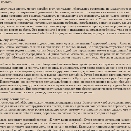
 кровать.
достигнув апогея, может перейти в относительно нейтральное состояние, но может перера
ятных родах и нормальной домашней обстановке, мамы часто жалуются на невыносимость п
досыпы провоцируют раздражительность и повышенную агрессивность, слово «материнство»
ается как существо, которое только орет и… мешает спокойно жить. У тех, кто вел активн
м голодом: появляется нестерпимое желание работать, зарабатывать деньги и делать карьер
мудрялась решать по мобильному телефону производственные вопросы, а после родов на тр
ости в этом не было. Это напоминало бегство и нежелание заниматься ребенком, уход от о
ах «выпасть» из социальной обоймы. От депрессии мама себя оградила, но связь с малышом
ь, еще контроль»
новорожденного малыша подчас становится чуть ли не визитной карточкой матери. Сама п
сь ночью, хваталась за живот и обливалась холодным потом, не обнаружив отсутствие пр
ря» лежит рядом и мирно сопит. Усугубить подобные переживания может и медицинский пе
по-дружески» предупредила ее: «Одним глазом ночью спи, а другим на ребенка поглядывай.
вается». Молодая мама просидела возле кроватки неделю практически без сна и слушала ды
чай из собственной практики. Когда моей малышке было дней десять, я почувствовала липк
покидал меня ни на минуту, даже во снах, и усиливался, если приходилось дочку с кем-то ост
вых страхах и неврозах, советовалась с другими мамами, врачами и психологами, но легче 
ься реагировала раздраженно. А выход нашелся случайно. Устав бороться и отгонять гнетущ
 кошмаров одна за другой мелькали перед глазами. «Ну и пусть, — махнула я рукой в стор
Поразительно, но минут через пятнадцать беспокойство, не поддержанное ни моей борьбой,
 провалилась в дрему. Дочка спала, и я впервые за несколько недель смогла заснуть днем бе
 делом наживным. Впоследствии этот навык позволил мне без психологических потерь переж
ольше была похожа на сорванца, чем на девочку в розовых рюшах.
 скаку остановит…»
 послеродовой эйфории может появиться ощущение силы. Вместо того чтобы отдыхать вмес
олодая мама начинает трудиться как пчелка, пытаясь в дневной сон ребенка все перемыть, вы
е напряжение при этом растет как на дрожжах, потому что мама не успевает сделать что-т
па «неважная из тебя хозяйка, дорогая», то слезам, горю и печали предела не будет.
деле, возникает законный вопрос: «К чему такие жертвы?» Ответ лежит в мотивации каждо
вою самооценку, для кого-то способ отвлечься от себя и мыслей (занятость не дает времени
ужу (я не просто хорошая мать, но и жена, и хозяйка). Если мы не понимаем личностных м
суждений и собственных обвинений. Косой взгляд мужа или чей-то оценивающий на улице,