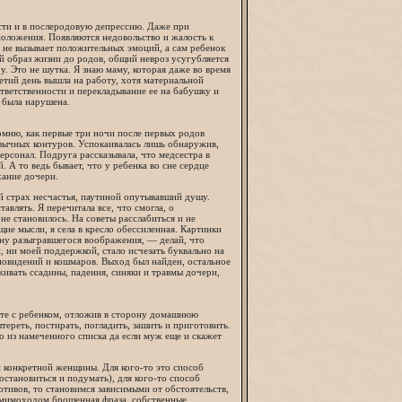
сти и в послеродовую депрессию. Даже при
оложения. Появляются недовольство и жалость к
 не вызывает положительных эмоций, а сам ребенок
ый образ жизни до родов, общий невроз усугубляется
у. Это не шутка. Я знаю маму, которая даже во время
етий день вышла на работу, хотя материальной
тветственности и перекладывание ее на бабушку и
 была нарушена.
омню, как первые три ночи после первых родов
ивычных контуров. Успокаивалась лишь обнаружив,
рсонал. Подруга рассказывала, что медсестра в
 А то ведь бывает, что у ребенка во сне сердце
хание дочери.
ий страх несчастья, паутиной опутывавший душу.
авлять. Я перечитала все, что смогла, о
не становилось. На советы расслабиться и не
ие мысли, я села в кресло обессиленная. Картинки
ону разыгравшегося воображения, — делай, что
 ни моей поддержкой, стало исчезать буквально на
з сновидений и кошмаров. Выход был найден, остальное
ивать ссадины, падения, синяки и травмы дочери,
те с ребенком, отложив в сторону домашнюю
тереть, постирать, погладить, зашить и приготовить.
о из намеченного списка да если муж еще и скажет
й конкретной женщины. Для кого-то это способ
 остановиться и подумать), для кого-то способ
отивов, то становимся зависимыми от обстоятельств,
 мимоходом брошенная фраза, собственные