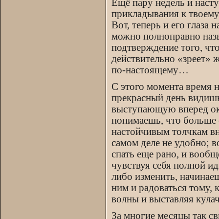
Ещё пару недель и насту
прикладывания к твоему
Вот, теперь и его глаза
можно полноправно назы
подтверждение того, что
действительно «зреет» 
по-настоящему…
С этого момента время н
прекрасный день видишь 
выступающую вперед окр
понимаешь, что больше 
настойчивым толчкам вн
самом деле не удобно; в
спать еще рано, и вообщ
чувствуя себя полной и
либо изменить, начинаеш
ним и радоваться тому, 
волны и выставляя кулач
За многие месяцы так с