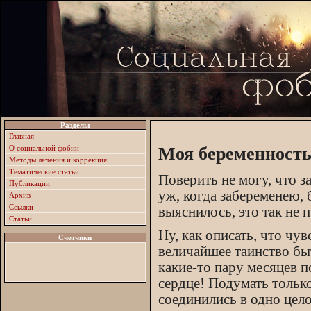
Разделы
Главная
О социальной фобии
Моя беременность 
Методы лечения и коррекция
Тематические статьи
Поверить не могу, что за
Публикации
уж, когда забеременею
Архив
Ссылки
выяснилось, это так не
Статьи
Ну, как описать, что чу
Счетчики
величайшее таинство бы
какие-то пару месяцев п
сердце! Подумать только
соединились в одно цело