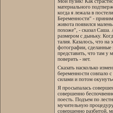
Мой пузик! Как страстн
материального подтверж
когда я лежала в постел
Беременности" - принима
живота появился маленьк
похоже", - сказал Саша.
размером с дыньку. Когд
талия. Казалось, что на
фотографии, сделанные н
представить, что там у м
поверить - нет.
Сказать насколько измен
беременности совпало с
силами и потом окунутьс
Я просыпалась совершен
совершенно беспочвенно
поесть. Подъем по лест
мучительную процедуру,
совершенно разбитой, мн