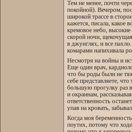
Тем не менее, почти чер
покойной). Вечером, пос
широкой трассе в сторо
кажется, писала, какое 
кремовое небо, высокие
скорой ночи, щекочущая 
в джунглях, и все пахло.
комарами напихивала ро
Несмотря на войны и ис
Еще один врач, кардиоло
что бы роды были не тяж
себе представляете, что 
большую прогулку раз в
и окраинам, рассказывая,
ответственность останет
упав на кровать, забыв
Когда моя беременность
поутих, потому что ходи
потому что я загорелось