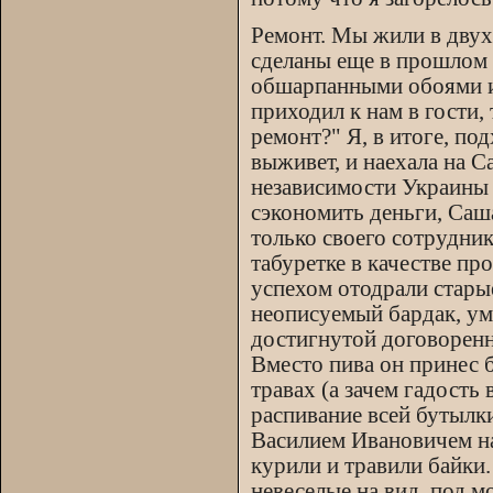
Ремонт. Мы жили в двух
сделаны еще в прошлом г
обшарпанными обоями и 
приходил к нам в гости,
ремонт?" Я, в итоге, по
выживет, и наехала на 
независимости Украины 
сэкономить деньги, Саш
только своего сотрудник
табуретке в качестве про
успехом отодрали стары
неописуемый бардак, ум
достигнутой договоренно
Вместо пива он принес 
травах (а зачем гадость
распивание всей бутылки
Василием Ивановичем нап
курили и травили байки
невеселые на вид, под м