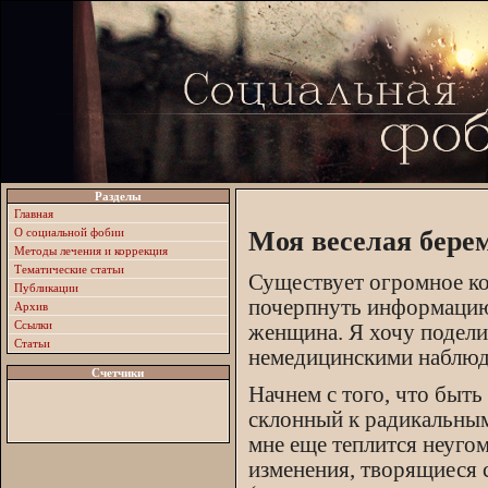
Разделы
Главная
О социальной фобии
Моя веселая бере
Методы лечения и коррекция
Тематические статьи
Существует огромное к
Публикации
почерпнуть информацию 
Архив
Ссылки
женщина. Я хочу подели
Статьи
немедицинскими наблюд
Счетчики
Начнем с того, что быть
склонный к радикальным
мне еще теплится неуго
изменения, творящиеся 