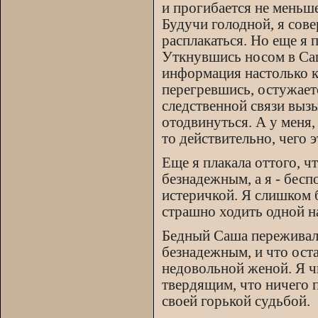
и прогибается не меньш
Будучи голодной, я сов
расплакаться. Но еще я 
Уткнувшись носом в Саш
информация настолько к
перегревшись, остужаетс
следственной связи выз
отодвинуться. А у меня, 
то действительно, чего 
Еще я плакала оттого, ч
безнадежным, а я - бесп
истеричкой. Я слишком б
страшно ходить одной на
Бедный Саша переживал, 
безнадежным, и что оста
недовольной женой. Я 
твердящим, что ничего п
своей горькой судьбой.