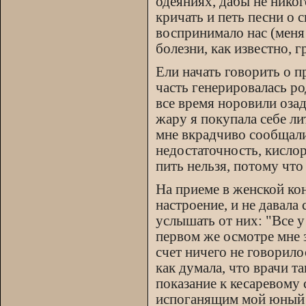
одеяниях, дабы не никог
кричать и петь песни о
воспринимало нас (меня 
болезни, как известно, г
Ели начать говорить о п
часть генерировалась р
все время норовили оза
жару я покупала себе ли
мне вкрадчиво сообщали,
недостаточность, кисло
пить нельзя, потому что
На приеме в женской ко
настроение, и не давала 
услышать от них: "Все у
первом же осмотре мне з
счет ничего не говорило
как думала, что врачи та
показание к кесаревому
испоганящим мой юный ж