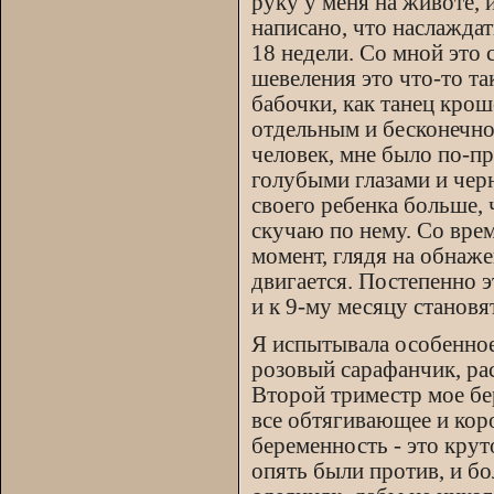
руку у меня на животе, 
написано, что наслажда
18 недели. Со мной это
шевеления это что-то т
бабочки, как танец крош
отдельным и бесконечно
человек, мне было по-п
голубыми глазами и чер
своего ребенка больше, 
скучаю по нему. Со вре
момент, глядя на обнаж
двигается. Постепенно 
и к 9-му месяцу станов
Я испытывала особенное 
розовый сарафанчик, рас
Второй триместр мое бе
все обтягивающее и коро
беременность - это крут
опять были против, и б