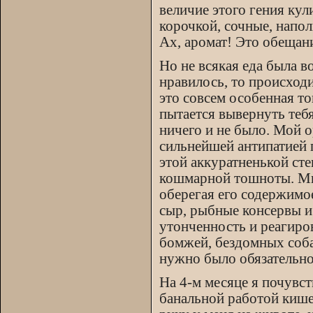
величие этого гения ку
корочкой, сочные, напо
Ах, аромат! Это обещан
Но не всякая еда была в
нравилось, то происход
это совсем особенная т
пытается вывернуть тебя 
ничего и не было. Мой 
сильнейшей антипатией 
этой аккуратненькой ст
кошмарной тошноты. Мид
оберегая его содержимо
сыр, рыбные консервы и
утонченность и реагиров
бомжей, бездомных соба
нужно было обязательно 
На 4-м месяце я почувст
банальной работой кишеч