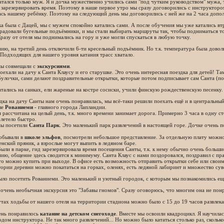
атался только муж. Я и дочка мужественно учились сами "под чутким руководством" мужа, 
 зарезервировать время. Поэтому в наше первое утро мы сразу договорились с инструкторо
сь нашему ребёнку. Поэтому на следующий день мы договорились с ней же на 2 часа допо
а была с Дацей, мы с мужем спокойно катались сами. А после обучения мы уже катались в
радовали бугельные подъёмники, и мы стали выбирать маршруты так, чтобы подниматься тол
Сразу от отеля мы поднимались на гору и уже могли спускаться в любую точку.
ию, на третий день отключили 6-ти кресельный подъёмник. Но т.к. температура была доволь
Подходящих для нашего уровня катания трасс хватало.
мы совмещали с
экскурсиями
.
оехали на дачу к Санта Клаусу и его старушке. Это очень интересная поездка для детей! Т
булочки, сами делают поздравительные открытки, которые потом подписывает сам Санта (по
тались на санках, ели жареные на костре сосиски, учили финскую рождественскую песенку. 
дка на дачу Санты нам очень понравилась, мы всё-таки решили поехать ещё и в центральн
ле
Рованиеми
- главного города Лапландии.
 рассчитана на целый день, т.к. много времени занимает дорога. Примерно 3 часа в одну с
летело быстро.
мы посетили
Санта Парк
. Это маленький парк развлечений в настоящей горе. Дочке очень 
обывали в
школе эльфов
, посмотрели небольшое представление. За отдельную плату можно
нский пряник, а взрослые могут выпить в ледяном баре.
ыли в парке, гид зарезервировала время посещения Санты, т.к. к нему обычно очень больши
ию, общение здесь сводится к минимуму. Санта Клаус с нами поздоровался, поздравил с пр
то можно купить при выходе. В офисе есть возможность отправить открытки себе или своим
ории деревни можно покататься на горках, оленях, есть ледяной лабиринт и множество су
ло посетить Рованиеми. Это маленький и уютный городок, с которым мы познакомились ещ
очень необычная экскурсия это "Забавы гномов". Сразу оговорюсь, что многим она не понр
тах ходьбы от нашего отеля на территории стадиона можно было с 15 до 19 часов развлекать
ень понравилось
катание на детском снегоходе
. Вместе мы освоили квадроцикл. Я научилас
одом инструктора. Не так много развлечений... Но можно было кататься столько раз, сколько