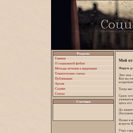
Разделы
Главная
Мой от
О социальной фобии
Форум дл
Методы лечения и коррекция
Тематические статьи
Это мои 
Публикации
Как вы у
встретить
Архив
Ссылки
Тогда мы 
Статьи
Сразу ого
увлекател
Счетчики
здесь его
До нашего
(бесплатн
Позже в к
встречи Н
Утро след