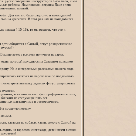
т.к. русскоговорящих инструкторов было мало, и мы
м для ребёнка. Нам повезло, девушка Даце очень
лнительных занятий.
троём! Для нас это было радостно и неожиданно!
ько на креселках. В этот раз нам не понадобился
но низкая (-15-18), то мы решили, что это к
ам дети общаются с Сантой, пекут рождественское
-русски!).
В конце вечера все дети получили подарки.
ый офис, который находится на Северном полярном
торону. Но с интересными рассказами нашего гида
понравилось кататься на паровозике по подземелью
 посмотреть выставку ледяных фигур, разрисовать
е очереди.
аздником, всех вместе нас сфотографировал гномик,
 близким на следующие пять лет.
венирных магазинчиков и ресторанчиков.
ё в прошлую поездку.
авилась.
ся: кататься на собаках хаски, вместе с Сантой на
ь ездить на взрослом снегоходе, детей везли в санях
 захочется!