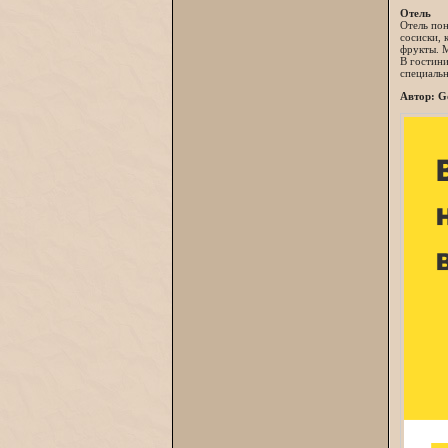
Отель
Отель пон
сосиски, 
фрукты. М
В гостини
специальн
Автор: G