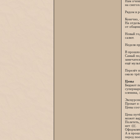
Нам очень
на снегох
Рядом в р
Конечно, 
На отдель
от общени
Новый год
салют.
Неделя пр
В прошлом
Самый под
замечател
ещё мульт
Перелёт п
около трё
Цены
Бюджет по
супермарк
оленина, 
Экскурсии
Прокат и 
Цены соо
Цена путё
может вар
Полететь,
нет :(((.
Оформлять
А в прошл
перед пое