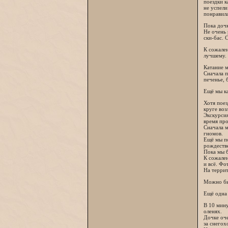
поездки к
не успели
понравила
Пока дочк
Не очень 
ски-бас. 
К сожален
лучшему. 
Катание 
Сначала п
печенье, 
Ещё мы ка
Хотя поез
круге воз
Экскурсия
время про
Сначала 
гномов.
Ещё мы п
рождестве
Пока мы б
К сожален
и всё. Фо
На террит
Можно бы
Ещё одна 
В 10 мину
оленях.
Дочке оч
за снегох