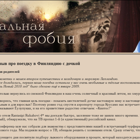
зыв про поездку в Финляндию с дочкой
я родителей
заметки о нашем втором путешествии в загадочную и морозную Лапландию.
же догадались, первая наша поездка оставила у нас очень необычные и тёплые воспомина
 Новый 2010 год" было сделано ещё в январе 2009.
только вернулись из снежной Финляндии в наш очень солнечный и красивый летом, но хмур
ворюсь, что главная цель поездки - показать шестилетней дочке настоящую зиму и настоящ
ьным и для взрослых! Поэтому ровно год спустя в аэропорту города Куусамо нас встречает
 называют Ёулупукки, и на его приветствие радостно отвечаем: «Киитос!"
 отеля Rantasipi Rukahovi 4* мы доехали быстро, заселение тоже не заняло много времени
ый), обнаружили, что на ТВ пропал 1-й (и единственный) российский канал.
онференц-зале нас собрали для знакомства с представителями нашей и встречающей турфи
ового года. Мы подняли вопрос о ТВ, обещали решить с хозяевами отеля. Сразу отмечу, что
ующего дня посвятили подбору лыжного оборудования в прокате, который находится рядом