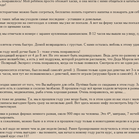
 понравилось! Мой ребёнок просто обожает хаски, и она могла с ними общаться и кататьс
оде!
есторанчике можно было согреться, бесплатно попить горячего напитка и пожарить для себ
с таких забав мы уходили самые последние - уставшие и довольные.
ные экскурсии на снегоходах и оленях мы уже не поехали. А вот на ферму хаски мы поехал
я со щенками хаски.
 мы отмечали в номере с заранее купленным шампанским. В 12 часов мы вышли на улицу, г
олетела очень быстро. Домой возвращались с грустью. С нами осталась любовь к этому уд
 году моей дочке было 5 - тоже очень понравилось!
ходящий возраст от 4 до 8 лет. Но это может быть индивидуально. Ведь дети по-разному 
ьное волшебство, а есть у неё подружка, которой родители рассказали, что Деда Мороза нет
 Полярный Экспресс очень понравился, когда он только появился. Смотрела его не один раз.
ереносится отлично, был полный самолёт детей :). Помню только один раз девочка лет 3-х 
х часов, моя тут же познакомилась с девочкой, вместе играли (игрушки брали в самолёт). А 
ездки зависит от того, что Вы выберите для себя. Путёвки были со скидками в этом году. 
ете есть и салатики и сосиски /колбаски. В прошлом году всё время ходили вечером в раз
лосятина, медвежатина, рыба очень хорошая разная. Очень понравилось, но цены....
 тоже не дешевы. Т.к. мы в прошлом году уже везде были, то в этом один из нас ехал с мало
скипасы выгоднее брать сразу на несколько дней. Вот здесь можно инфу посмотреть http://ww
тветствуют.
вки в разных фирмах немного разная, около 900 евро на человека. Это 4*, завтраки, 7 ночей
ьировать.
 к сожалению, можно было и в этом и в прошлом году только в новогоднюю неделю и в рож
 всё надо не менее чем за две недели (визы). Ранее бронирование получилось в этом году 
ом году очень выгодно - вы помните, как начал к новому году расти курс, а цена не изменил
здкой курс стал 11!