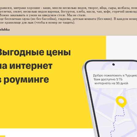
равился, завтраки хорошие - каши, мюсли несколько видов, творог, яйца, сыры, колбасы, по
котлетки, омлет, несколько видов варенья, йогуртов, хлеба, масла, чаи, кофе, горячий шокол
ожно заказывать и ужин на шведском столе. Мы не стали.
це бесплатная сауна (но без бассейна), гладилка, детская комната (без няни). В каждом ном
ое хранилище для лыж (чтобы в номер не тащить).
olubka