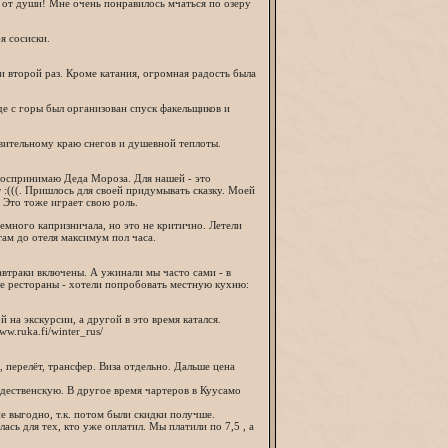
я от души! Мне очень понравилось мчаться по озеру
я сосиски.
и второй раз. Кроме катания, огромная радость была
де с горы был организован спуск факельщиков и
ивительному краю снегов и душевной теплоты.
воспринимаю Деда Мороза. Для нашей - это
 :(((. Пришлось для своей придумывать сказку. Моей
 Это тоже играет свою роль.
немного капризничала, но это не критично. Летели
там до отеля максимум пол часа.
Завтраки включены. А ужинали мы часто сами - в
ные рестораны - хотели попробовать местную кухню:
й на экскурсии, а другой в это время катался.
w.ruka.fi/winter_rus/
, перелёт, трансфер. Виза отдельно. Дальше цена
дественскую. В другое время чартеров в Куусамо
не выгодно, т.к. потом были скидки получше.
ась для тех, кто уже оплатил. Мы платили по 7,5 , а