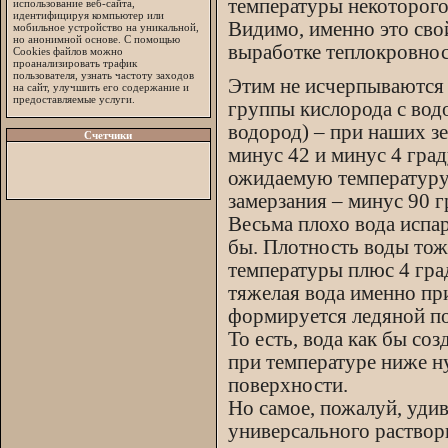
температуры некоторого
использование веб-сайта,
идентифицируя компьютер или
Видимо, именно это св
мобильное устройство на уникальной,
но анонимной основе. С помощью
выработке теплокровнос
Cookies файлов можно
проанализировать трафик
пользователя, узнать частоту заходов
Этим не исчерпываются 
на сайт, улучшить его содержание и
предоставляемые услуги.
группы кислорода с вод
водород) – при наших з
Счетчики
минус 42 и минус 4 град
ожидаемую температуру 
замерзания – минус 90 г
Весьма плохо вода испар
бы. Плотность воды тож
температуры плюс 4 град
тяжелая вода именно при
формируется ледяной по
То есть, вода как бы со
при температуре ниже нул
поверхности.
Но самое, пожалуй, удив
универсального раствори