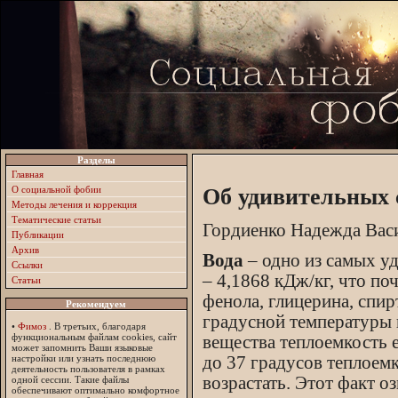
Разделы
Главная
О социальной фобии
Об удивительных 
Методы лечения и коррекция
Тематические статьи
Гордиенко Надежда Вас
Публикации
Архив
Вода
– одно из самых у
Ссылки
– 4,1868 кДж/кг, что по
Статьи
фенола, глицерина, спир
Рекомендуем
градусной температуры 
•
Фимоз
. В третьих, благодаря
функциональным файлам cookies, сайт
вещества теплоемкость е
может запомнить Ваши языковые
настройки или узнать последнюю
до 37 градусов теплоем
деятельность пользователя в рамках
возрастать. Этот факт о
одной сессии. Такие файлы
обеспечивают оптимально комфортное