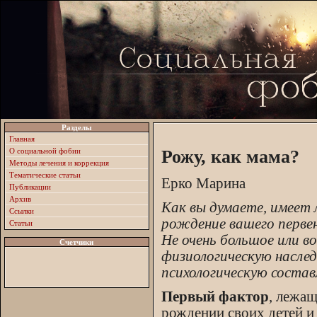
Разделы
Главная
О социальной фобии
Рожу, как мама?
Методы лечения и коррекция
Тематические статьи
Ерко Марина
Публикации
Архив
Как вы думаете, имеет 
Ссылки
рождение вашего перве
Статьи
Не очень большое или во
Счетчики
физиологическую наслед
психологическую соста
Первый фактор
, лежащ
рождении своих детей и