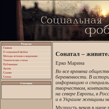
Разделы
Главная
О социальной фобии
Сонатал – живите
Методы лечения и коррекция
Тематические статьи
Ерко Марина
Публикации
Архив
Во все времена обществ
Ссылки
беременности. В истори
Статьи
информацию о специальн
Счетчики
творчеством, контактах
на севере Европы, в Рос
и в Украине женщины не
Мудрость веков в наше