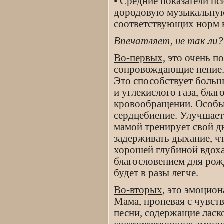
• Средние показатели п
дородовую музыкальную
соответствующих норм в
Впечатляет, не так ли?
Во-первых,
это очень п
сопровождающие пение
Это способствует больш
и углекислого газа, бла
кровообращении. Особы
сердцебиение. Улучшает
мамой тренирует свой д
задерживать дыхание, чт
хорошей глубиной вдоха
благословением для рож
будет в разы легче.
Во-вторых,
это эмоциона
Мама, пропевая с чувст
песни, содержащие лас