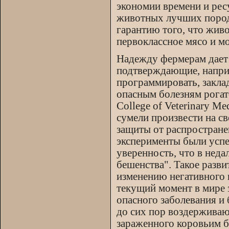
экономии времени и рес
животных лучших пород 
гарантию того, что жив
первоклассное мясо и м
Надежду фермерам дает 
подтверждающие, напри
программировать, закл
опасным болезням рогат
College of Veterinary M
сумели произвести на с
защиты от распростране
эксперименты были усп
уверенность, что в нед
бешенства". Такое разв
изменению негативного 
текущий момент в мире 
опасного заболевания и
до сих пор воздерживаю
зараженного коровьим б