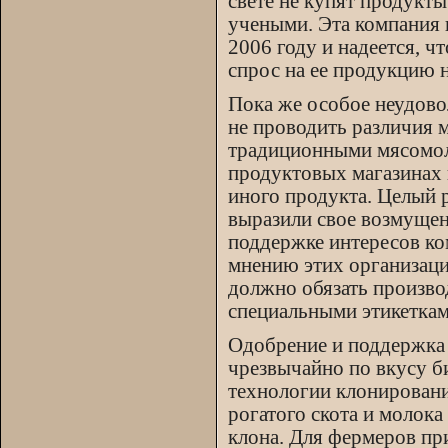
свете не купят продукты
учеными. Эта компания п
2006 году и надеется, ч
спрос на ее продукцию н
Пока же особое неудов
не проводить различия
традиционными мясомоло
продуктовых магазинах 
иного продукта. Целый 
выразили свое возмущен
поддержке интересов к
мнению этих организаций
должно обязать произво
специальными этикеткам
Одобрение и поддержка
чрезвычайно по вкусу 
технологии клонировани
рогатого скота и молока
клона. Для фермеров пр