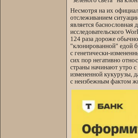
"зеленого света" на кл
Несмотря на их официал
отслеживанием ситуаци
является баснословная 
исследовательского Worl
124 раза дороже обычно
"клонированной" едой бу
с генетически-измененн
сих пор негативно отно
страны начинают утро с 
измененной кукурузы, д
с неизбежным фактом жи