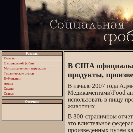
Разделы
Главная
О социальной фобии
В США официальн
Методы лечения и коррекция
продукты, произв
Тематические статьи
Публикации
Архив
В начале 2007 года Ад
Ссылки
Медикаментами\Food and
Статьи
использовать в пищу пр
Счетчики
животных.
В 800-страничном отчет
это влиятельное федерал
произведенных путем кл