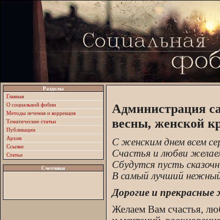
Разделы
Главная
О социальной фобии
Администрация са
Методы лечения и коррекция
весны, женской к
Тематические статьи
Публикации
Архив
С женским днем всем се
Ссылки
Счастья и любви желае
Статьи
Сбудутся пусть сказочн
Счетчики
В самый лучший нежный
Дорогие и прекрасные
Желаем Вам счастья, лю