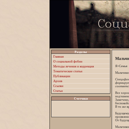
Разделы
Главная
Мальчи
О социальной фобии
Я+Семья
Методы лечения и коррекция
Тематические статьи
Мальчики 
Публикации
Специфич
Архив
формирует
Ссылки
соответс
Статьи
Все хорош
подчинени
Счетчики
Замечено,
беспокойс
В то же в
Будущему 
проявлени
От будуще
Мальчиков