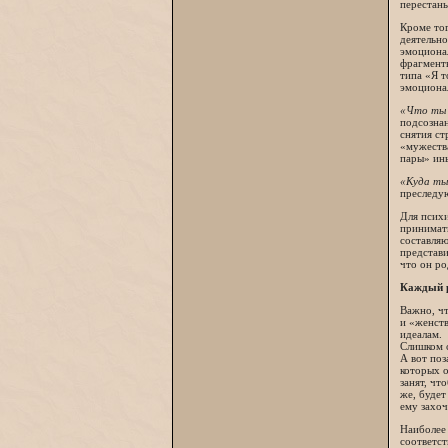
перестань
Кроме тог
деятельно
эмоционал
фрагменты
типа «Я т
эмоционал
«Что ты 
подсознан
снятия ст
«мужества
пары» ин
«Куда ты
преследую
Для псих
принимат
составля
представи
что он ро
Каждый р
Важно, чт
и «женст
идеалам.
Слишком с
А вот по
которых о
занят, чт
же, будет
ему захоч
Наиболее 
соответст