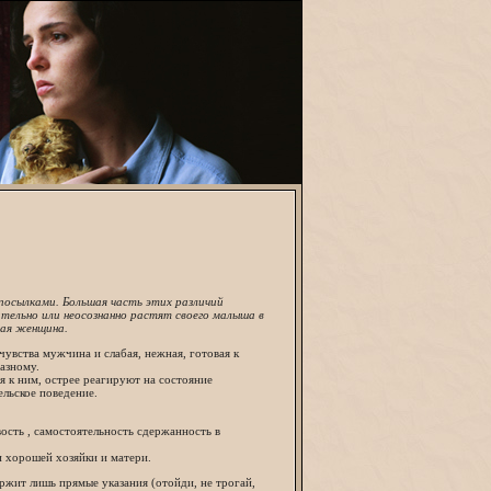
посылками. Большая часть этих различий
ательно или неосознанно растят своего малыша в
щая женщина.
увства мужчина и слабая, нежная, готовая к
азному.
 к ним, острее реагируют на состояние
ельское поведение.
ость , самостоятельность сдержанность в
и хорошей хозяйки и матери.
ржит лишь прямые указания (отойди, не трогай,