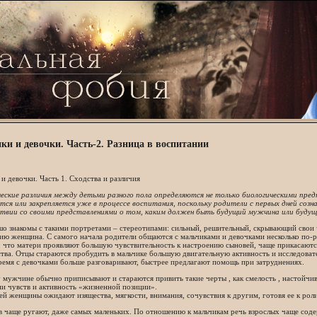
ки и девочки. Часть-2. Разница в воспитании
и девочки. Часть 1. Сходства и различия
еские различия между детьми разного пола определяются не только биологическими пред
ся или закрепляется уже в процессе воспитания, поскольку родители с первых дней созн
твии со своими представлениями о том, каким должен быть будущий мужчина или буду
о знакомы с такими портретами – стереотипами: сильный, решительный, скрывающий свои ч
ю женщина. С самого начала родители общаются с мальчиками и девочками несколько по-р
 что матери проявляют большую чувствительность к настроению сыновей, чаще прикасаются
тва. Отцы стараются пробудить в мальчике большую двигательную активность и исследоват
ремя с девочками больше разговаривают, быстрее предлагают помощь при затруднениях.
мужчине обычно приписывают и стараются привить такие черты , как смелость , настойчив
и чувств и активность «жизненной позиции».
й женщины ожидают изящества, мягкости, внимания, сочувствия к другим, готовя ее к рол
 чаще ругают, даже самых маленьких. По отношению к мальчикам речь взрослых чаще соде