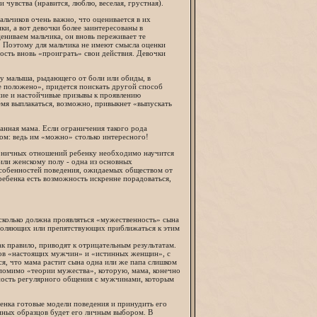
 чувства (нравится, люблю, веселая, грустная).
альчиков очень важно, что оценивается в их
нки, а вот девочки более заинтересованы в
ениваем мальчика, он вновь переживает те
. Поэтому для мальчика не имеют смысла оценки
ность вновь «проиграть» свои действия. Девочки
 у малыша, рыдающего от боли или обиды, в
е положено», придется поискать другой способ
ние и настойчивые призывы к проявлению
емя выплакаться, возможно, привыкнет «выпускать
ванная мама. Если ограничения такого рода
ком: ведь им «можно» столько интересного!
моничных отношений ребенку необходимо научится
или женскому полу - одна из основных
особенностей поведения, ожидаемых обществом от
ребенка есть возможность искренне порадоваться,
асколько должна проявляться «мужественность» сына
зволяющих или препятствующих приближаться к этим
к правило, приводят к отрицательным результатам.
зов «настоящих мужчин» и «истинных женщин», с
ся, что мама растит сына одна или же папа слишком
 помимо «теории мужества», которую, мама, конечно
жность регулярного общения с мужчинами, которым
енка готовые модели поведения и принудить его
 иных образцов будет его личным выбором. В