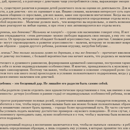
, дай, принеси), а в разговоре с девочками чаще употребляются слова, выражающие эмоции и
о, существуют различия в реакции детей различного пола на оценки их деятельности. Для м
сти, а для девочек - кто их оценивает и как. Иными словами, мальчиков интересует суть оце
ьном общении со взрослыми, для них важно, какое они произвели впечатление. Когда мы оц
 деятельности, которые оцениваются, и у него активизируются определенные отделы мозга
обой недоволен» . Мальчике должен знать , чем конкретно вы недовольны , и иметь возмож
ьно реагируют на любые оценки, и при этом у них активизируются все отделы мозга.
ревешь, как девчонка? Мальчики не плачут!»
- сурово или насмешливо говорит отец. И вот
ии откладывается: «этим девчонкам» можно свободно выражать свои эмоции, а ему это «н
ресса. От природы мальчики обладают большей агрессивностью, чем девочки. Слишком ран
» могут спровоцировать и развитие агрессивности – мальчик, которому не позволяют вовр
ым образом – ударив другого ребенка, разломав игрушку, нагрубив бабушке…
 лезешь? Это только мальчики лазят по деревьям, а ты же девочка!»
- причитает взволно
т девочку постоянно, с большой вероятностью она начнет жалеть, что родилась не мальчи
ического и душевного равновесия, формирования адекватной самооценки, построения гар
ь себя со всеми индивидуальными особенностями. И конечно, принадлежность к мужскому 
ющих самоощущения. Поэтому так важно, чтобы осознание и освоение «гендерной роли» (
теля того или иного пола) происходило в условиях положительного подкрепления, когда у 
дился именно мальчиком или девочкой.
ебенок – это бесценный дар. Не лишайте его радости быть самим собой.
обы родители сумели отделить свои идиалестические представления о том, как именно и н
венность» дочери (особенно в ранние годы) от индивидуальных особенностей ребенка, по
трогое разграничение половых ролей, ограничения и навязывание стандартов поведения, ка
заботится о том, чтобы перед глазами малыша было как можно больше положительных обра
н ненавязчиво сможет брать пример, - гораздо более продуктивный путь. Но часто случает
обы успевать подать мальчику достаточно примеров «мужского поведении». В этом случае,
 понемногу преподавать сыну, нужно позаботиться и о том, чтобы у мальчика была возмо
ется подражать.
продуктивный подход к воспитанию заключается в том, чтобы не пытаться «вложить» в реб
вовать определенным образцам, а лишь создавать ему условия, в которых принятие тех или