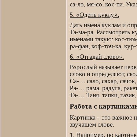
са-ло, мя-со, кос-ти. Ук
5. «Одень куклу».
Дать имена куклам и опр
Та-ма-ра. Рассмотреть 
именами такую: кос-тюм,
ра-фан, коф-точ-ка, кур-
6. «Отгадай слово».
Взрослый называет перв
слово и определяют, ско
Са-… сало, сахар, сачок,
Ра-… рама, радуга, ракет
Та-… Таня, тапки, тазик,
Работа с картинкам
Картинка – это важное н
звучащем слове.
1. Например, по картин