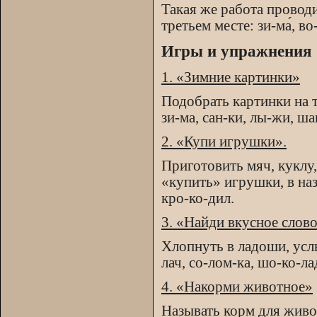
Такая же работа проводи
третьем месте: зи-ма́, во-д
Игры и упражнения
1. «Зимние картинки»
Подобрать картинки на т
зи-ма, сан-ки, лы-жи, ша
2. «Купи игрушки».
Приготовить мяч, куклу
«купить» игрушки, в назв
кро-ко-дил.
3. «Найди вкусное слово
Хлопнуть в ладоши, услы
лач, со-лом-ка, шо-ко-лад
4. «Накорми животное»
Называть корм для живот