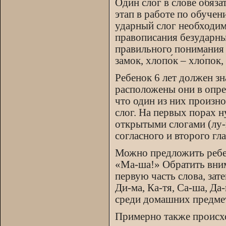
Один слог в слове обяз
этап в работе по обуче
ударный слог необходим
правописания безударны
правильного понимания т
за́мок, хлопо́к – хло́пок, 
Ребенок 6 лет должен зна
расположены они в опре
что один из них произн
слог. На первых порах 
открытыми слогами (лу-н
согласного и второго гла
Можно предложить ребен
«Ма-ша!» Обратить внима
первую часть слова, зат
Ди-ма, Ка-тя, Са-ша, Да
среди домашних предмето
Примерно также происхо