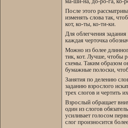
ма-ши-на, до-ро-га, ко-р
После этого рассматрив
изменять слова так, чтоб
кот, ко-ты, ко-ти-ки.
Для облегчения задания м
каждая черточка обознач
Можно из более длинного
тик, кот. Лучше, чтобы
схемы. Таким образом он
бумажные полоски, чтоб
Занятия по делению сло
заданию взрослого иска
трех слогов и чертить и
Взрослый обращает внима
один из слогов обязате
усиливает голосом первый 
слог произносится более