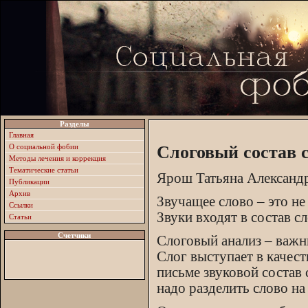
Разделы
Главная
О социальной фобии
Слоговый состав с
Методы лечения и коррекция
Тематические статьи
Ярош Татьяна Александ
Публикации
Архив
Звучащее слово – это не
Ссылки
Звуки входят в состав с
Статьи
Счетчики
Слоговый анализ – важн
Слог выступает в качест
письме звуковой состав 
надо разделить слово на