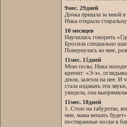
9мес. 29дней
Дочка пришла за мной в
Ника открыла стиральну
10 месяцев
Научилась говорить «Гд
Бросила специально шап
Повернулась ко мне, раз
11мес. 15дней
Мою полы, Ника находитс
кричит: «Э-э», оглядыва
дном, залезла на нее. И
стала издавать эти звук
увидела, она выпрямилас
11мес. 18дней
1. Стою на табуретке, в
мне, мама вешать будет»,
постиранные носки к бат