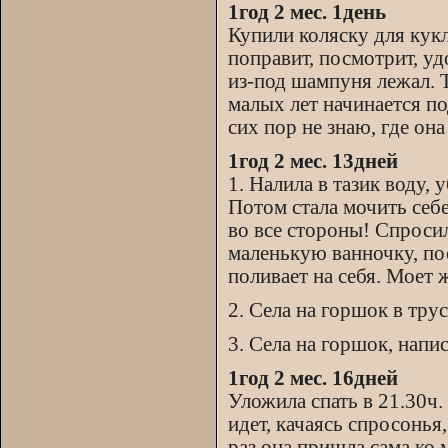
1год 2 мес. 1день
Купили коляску для кукл
поправит, посмотрит, уд
из-под шампуня лежал. Т
малых лет начинается п
сих пор не знаю, где она
1год 2 мес. 13дней
1. Налила в тазик воду,
Потом стала мочить себе
во все стороны! Спросил
маленькую ванночку, по
поливает на себя. Моет 
2. Села на горшок в трус
3. Села на горшок, напис
1год 2 мес. 16дней
Уложила спать в 21.30ч.
идет, качаясь спросонья
раз она пришла сама ко 