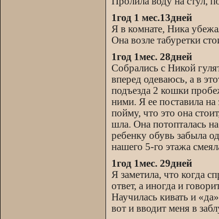
Пролила воду на стул, п
1год 1 мес.13дней
Я в комнате, Ника убежа
Она возле табуретки сто
1год 1мес. 28дней
Собрались с Никой гулят
вперед одеваюсь, а в эт
подъезда 2 кошки пробеж
ними. Я ее поставила на
пойму, что это она стоит
шла. Она потопталась на
ребенку обувь забыла од
нашего 5-го этажа смеял
1год 1мес. 29дней
Я заметила, что когда сп
ответ, а иногда и говори
Научилась кивать и «да»
вот и вводит меня в заб