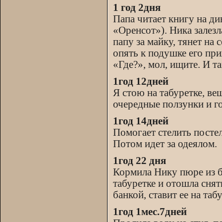
1 год 2дня
Папа читает книгу на ди
«Оренсот»). Ника залезла
папу за майку, тянет на
опять к подушке его при
«Где?», мол, ищите. И та
1год 12дней
Я стою на табуретке, ве
очередные ползунки и го
1год 14дней
Помогает стелить постел
Потом идет за одеялом.
1год 22 дня
Кормила Нику пюре из ба
табуретке и отошла снят
банкой, ставит ее на таб
1год 1мес.7дней