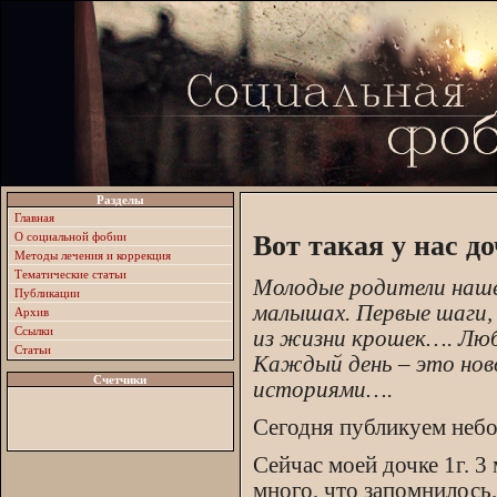
Разделы
Главная
О социальной фобии
Вот такая у нас д
Методы лечения и коррекция
Тематические статьи
Молодые родители наше
Публикации
малышах. Первые шаги, 
Архив
Ссылки
из жизни крошек…. Лю
Статьи
Каждый день – это нов
Счетчики
историями….
Сегодня публикуем не
Сейчас моей дочке 1г. 3
много, что запомнилось