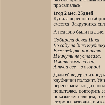
просыпалась.
1год 2 мес. 25дней
Купила черешню и абрико
смеется. Закружится сил
А недавно были на даче.
Собирала дочка Ника
Во саду на днях клубнику
Всем ведерко подавала
И ничуть не уставала.
И хотя всего ей год,
А туда все – в огород!
Дали ей ведерко из-под м
клубнички положит. Уви
пересыпаем, когда напо
попыталась повторить з
показывает пальцем, что
стороны разводит, и что