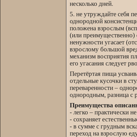
несколько дней.
5. не утруждайте себя 
однородной консистенции
положена взрослым (всп
(или преимущественно) 
ненужности угасает (от
взрослому большой вред
механизм восприятия пл
его угасания следует рв
Перетёртая пища усваива
отдельные кусочки в ст
переваренности – однор
однородным, разница с ре
Преимущества описанн
- легко – практически не
- сохраняет естественн
- в сумме с грудным вс
переход на взрослую ед