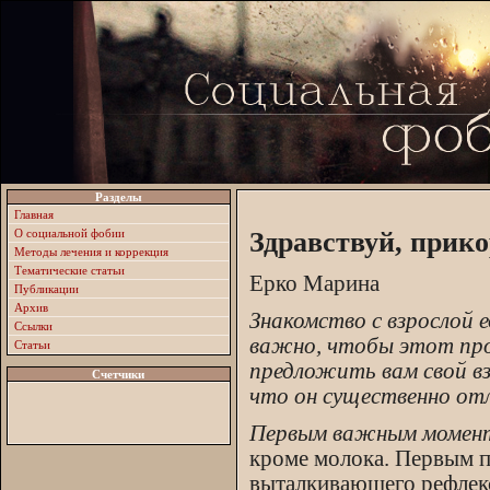
Разделы
Главная
О социальной фобии
Здравствуй, прик
Методы лечения и коррекция
Тематические статьи
Ерко Марина
Публикации
Архив
Знакомство с взрослой 
Ссылки
важно, чтобы этот проц
Статьи
предложить вам свой вз
Счетчики
что он существенно от
Первым важным момен
кроме молока. Первым п
выталкивающего рефлекса