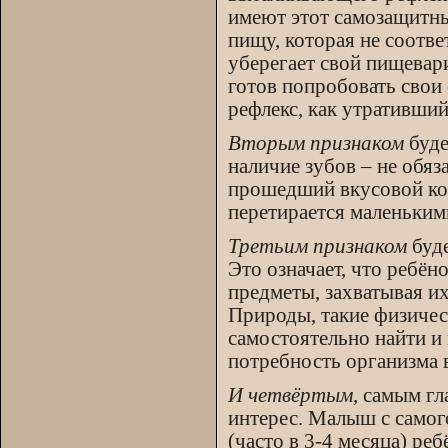
имеют этот самозащитны
пищу, которая не соотве
уберегает свой пищевар
готов попробовать свои
рефлекс, как утративший
Вторым признаком
буде
наличие зубов – не обя
прошедший вкусовой кон
перетирается маленьким
Третьим признаком
буде
Это означает, что ребён
предметы, захватывая и
Природы, такие физиче
самостоятельно найти и
потребность организма в
И четвёртым
, самым г
интерес. Малыш с самог
(часто в 3-4 месяца) ре