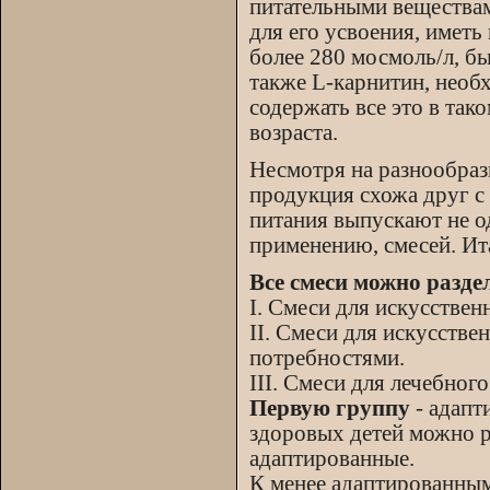
питательными веществам
для его усвоения, имет
более 280 мосмоль/л, б
также L-карнитин, необ
содержать все это в так
возраста.
Несмотря на разнообраз
продукция схожа друг с
питания выпускают не од
применению, смесей. Ита
Все смеси можно разде
І. Смеси для искусствен
ІІ. Смеси для искусств
потребностями.
ІІІ. Смеси для лечебного
Первую группу
- адапт
здоровых детей можно р
адаптированные.
К менее адаптированным