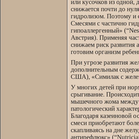
или кусочков из одной, 
снижается почти до нул
гидролизом. Поэтому и 
Смесями с частично ги
гипоаллергенный» (“Nes
Австрия). Применяя час
снижаем риск развития а
готовим организм ребен
При угрозе развития же
дополнительным содержа
США), «Симилак с желез
У многих детей при нор
срыгивание. Происходит 
мышечного жома между 
патологический характе
Благодаря казеиновой ос
смеси приобретают боле
скапливаясь на дне жел
антирефлюкс» (“Nutricia