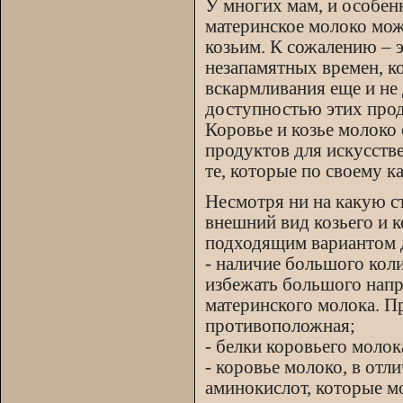
У многих мам, и особен
материнское молоко мож
козьим. К сожалению – э
незапамятных времен, к
вскармливания еще и не
доступностью этих прод
Коровье и козье молоко
продуктов для искусств
те, которые по своему к
Несмотря ни на какую с
внешний вид козьего и 
подходящим вариантом д
- наличие большого кол
избежать большого напр
материнского молока. П
противоположная;
- белки коровьего мол
- коровье молоко, в отл
аминокислот, которые мо