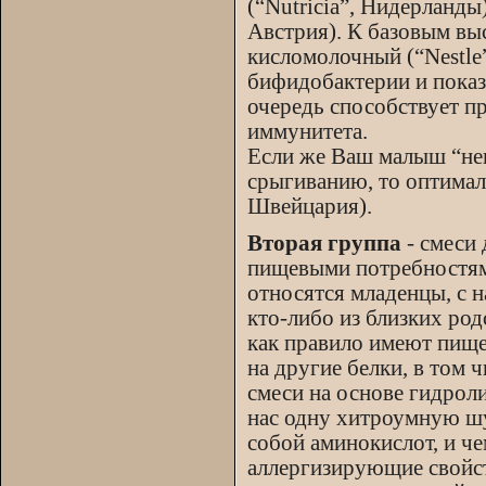
(“Nutricia”, Нидерланд
Австрия). К базовым в
кисломолочный (“Nestle
бифидобактерии и показ
очередь способствует п
иммунитета.
Если же Ваш малыш “нена
срыгиванию, то оптималь
Швейцария).
Вторая группа
- смеси 
пищевыми потребностям
относятся младенцы, с 
кто-либо из близких род
как правило имеют пище
на другие белки, в том 
смеси на основе гидроли
нас одну хитроумную шу
собой аминокислот, и че
аллергизирующие свойст