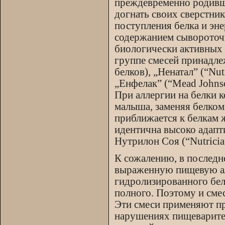
преждевременно родивши
догнать своих сверстник
поступления белка и эн
содержанием сывороточн
биологически активных 
группе смесей принадле
белков), „Ненатал” (“Nu
„Енфелак” (“Mead Johns
При аллергии на белки 
малыша, заменяя белком
приближается к белкам 
идентична высоко адапт
Нутрилон Соя (“Nutrici
К сожалению, в последн
выраженную пищевую ал
гидролизированного белк
полного. Поэтому и сме
Эти смеси применяют п
нарушениях пищеварител