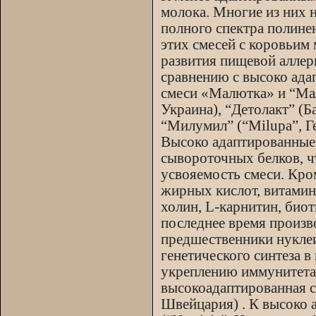
молока. Многие из них 
полного спектра полине
этих смесей с коровьим 
развития пищевой аллерг
сравнению с высоко ада
смеси «Малютка» и “Ма
Украина), “Детолакт” (Б
“Милумил” (“Мilupa”, Г
Высоко адаптированные 
сывороточных белков, ч
усвояемость смеси. Кро
жирных кислот, витамино
холин, L-карнитин, биот
последнее время произво
предшественники нуклеи
генетического синтеза в
укреплению иммунитета 
высокоадаптированная с
Швейцария) . К высоко 