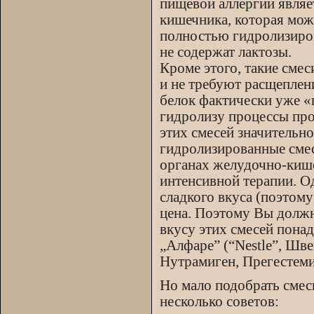
пищевой аллергии явля
кишечника, которая мож
полностью гидролизиров
не содержат лактозы.
Кроме этого, такие сме
и не требуют расщеплен
белок фактически уже 
гидролизу процессы про
этих смесей значительн
гидролизированные смес
органах желудочно-кише
интенсивной терапии. Од
сладкого вкуса (поэтому
цена. Поэтому Вы должн
вкусу этих смесей пона
„Алфаре” (“Nestle”, Шве
Нутрамиген, Прегестеми
Но мало подобрать смес
несколько советов: