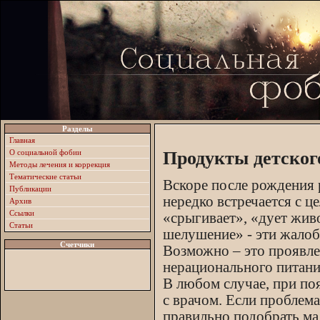
Разделы
Главная
О социальной фобии
Продукты детског
Методы лечения и коррекция
Тематические статьи
Вскоре после рождения 
Публикации
нередко встречается с 
Архив
Ссылки
«срыгивает», «дует жив
Статьи
шелушение» - эти жалоб
Счетчики
Возможно – это проявл
нерационального питани
В любом случае, при по
с врачом. Если проблема
правильно подобрать ма