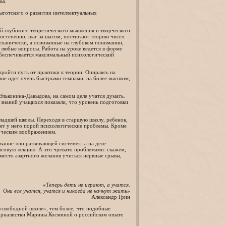
ва.
ыготского о развитии интеллектуальных
й глубокого теоретического мышления и творческого
остепенно, шаг за шагом, постигают теорию чисел.
механически, а основанные на глубоком понимании,
а любые вопросы. Работа на уроке ведется в форме
обеспечивается максимальный психологический
ройти путь от практики к теории. Опираясь на
ние идет очень быстрыми темпами, на более высоком,
 Эльконина-Давыдова, на самом деле учатся думать.
знаний учащихся показали, что уровень подготовки
младшей школы. Переходя в старшую школу, ребенок,
ает у него порой психологические проблемы. Кроме
рческим воображением.
вание «по развивающей системе», а на деле
асовую лекцию. А это чревато проблемами: скажем,
место азартного желания учиться нервные срывы,
«Теперь дети не играют, а учатся.
Они все учатся, учатся и никогда не начнут жить»
Александр Грин
 «свободной школе», тем более, что подобные
 журналистки Марины Косминой о российском опыте