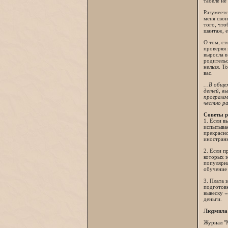
табеле не
Разумеетс
меня свои
того, что
шантаж, 
О том, ст
проверяя 
выросла в
родительс
нельзя. Т
вас.
…В общем
детей, в
программ
честно ра
Советы р
1. Если в
испытывае
прекрасн
иностранн
2. Если п
которых э
популярн
обучение
3. Плата 
подготовк
вывеску «
деньги.
Людмила
Журнал "