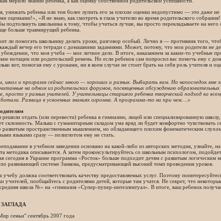
 как мерило знаний ребенка, а как оценку собственной родительской успешности.
я, унижать ребенка или тем более лупить его за плохие оценки недопустимо — это даже не
ми оценками!», «Я не знаю, как смотреть в глаза учителю во время родительского собрания
бы подтолкнуть школьника к тому, чтобы учиться лучше, вы просто перекладываете на нег
еще больше травмирущий ребенка.
оит ли помогать школьнику делать уроки, разговор особый. Лично я — противник того, что
каждый вечер его тетради с домашними заданиями. Может, потому, что мои родители не дела
 убеждении, что моя учеба — мое личное дело. В итоге, наказанием за какие-то учебные пр
кие нотации или родительский ремень. Но если ребенок сам попросил вас помочь ему с дом
олько вот, помогая ему с уроками, ни в коем случае не стоит брать на себя роль учителя и оц
, школ и программ сейчас много — хороших и разных. Выбирать вам. Но напоследок мне 
ычитанные на одном из родительских форумов, посвященных обсуждению образовательных
е, просто у разных учителей. У учительницы старшего ребенка творческий подход ко все
ботала. Разница в усвоенных знаниях огромна. А программа-то ни при чем....»
одителям
ы решили отдать (или перевести) ребенка в гимназию, лицей или специализированную школу,
т склонность. Малыш с гуманитарным складом ума вряд ли будет комфортно чувствовать се
о развитым пространственным мышлением, но обладающего плохим фонематическим слухом 
ыми языками сразу — полиглотом ему не стать.
реподавание в учебном заведении основано на какой-либо из авторских методик, узнайте, на
та методика описывается. А затем проконсультируйтесь со школьным психологом, подойдет
ая сегодня в Украине программа «Росток» больше подходит детям с развитым логическим 
 по развивающей системе Занкова, предусматривающей высокий темп проведения уроков.
за учебу должна соответствовать качеству предоставляемых услуг. Поэтому поинтересуйтес
и учителей, пообщайтесь с родителями детей, которые там учатся. Не секрет, что некотор
средняя школа №» на «гимназия «Супер-пупер-интеллектуал». В итоге, ваш ребенок получ
 ЗАГЛАДА
Мир семьи" сентябрь 2007 года