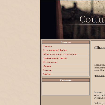
Разделы
Главная
«Школа
О социальной фобии
Методы лечения и коррекция
Тематические статьи
Публикации
Перед ро
Архив
«специали
Ссылки
тяжкой по
Статьи
«Больше
Счетчики
Какими с
заведений
учебных з
Сейчас уч