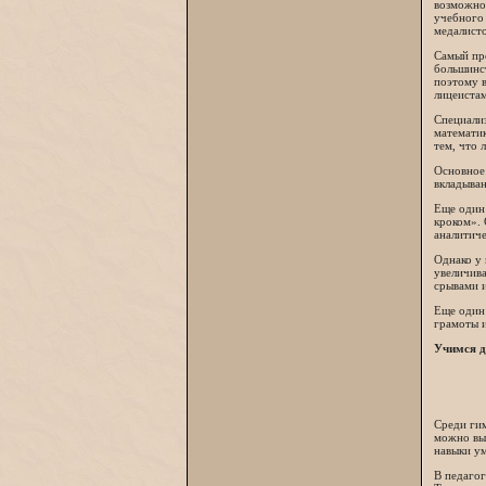
возможно
учебного 
медалист
Самый про
большинст
поэтому в
лицеистам
Специализ
математик
тем, что 
Основное 
вкладыван
Еще один 
кроком». 
аналитиче
Однако у 
увеличива
срывами и
Еще один 
грамоты и
Учимся 
Среди гим
можно выр
навыки ум
В педагог