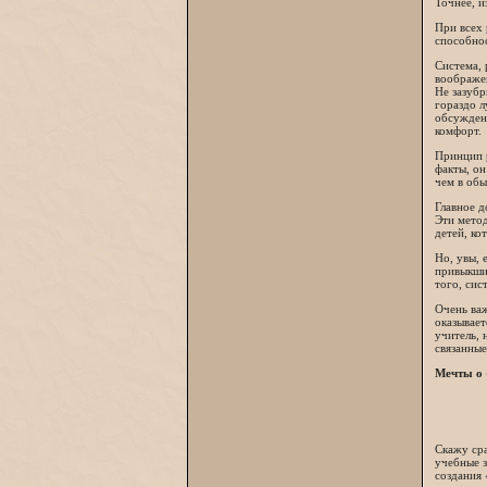
Точнее, и
При всех 
способнос
Система, 
воображен
Не зазубр
гораздо л
обсуждени
комфорт.
Принцип р
факты, он
чем в обы
Главное д
Эти мето
детей, ко
Но, увы, 
привыкший
того, сис
Очень важ
оказывает
учитель, 
связанные
Мечты о 
Скажу сра
учебные з
создания 