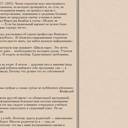
927–2005). Читая студентам курс иностранного
заменов, на которых проверяется, по сути, не
подавания языков, он пришел к мысли о
 контрольными, экзаменами и средними баллами
вивать не природную сметку ученика в своем
сал Мирослав Балабан в статье «Можно ли
е. — Если бы правильный вариант не нужно было
ько гораздо легче».
еру, рассказывал об одном профессоре Киевского
ользуйтесь». И объяснил ошарашенным студентам:
мости просто знать, где найти нужную информацию».
, которую еще называют «Школа-парк». Это нечто
, нет даже… необходимости посещать уроки. Учителя
ь. И ходить ли вообще. Единственное требование,
 не ходят. А потом… здоровая тяга к знаниям (ведь
ждый ребенок выбирает себе программу сам — в
 школы. Потому что делают это по собственной
мые мудрые и самые глупые не поддаются обучению»
Конфуций
овсем другой школе с ее обязательной программой,
альтернативная безоценочная система оценивания
да тот как следует усваивает очередную учебную
можно переходить в следующий класс. Но на
ми.
 к учебе. Поэтому задача родителей — максимально
борот. Многие родители (и я — увы, не
 потому что мы с вами воспринимаем оценки в