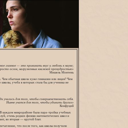
мое главное — это прививать вкус и любовь к науке;
просто ослов, нагруженных книжной премудростью»
Мишель Монтень
. Чем обычная школа хуже гимназии или лицея? Чем
школы, учеба в которых стала бы для ученика не
ди учились для того, чтобы совершенствовать себя.
Нынче учатся для того, чтобы удивить других»
Конфуций
 В каждом микрорайоне была пара–тройка учебных
луй, очень редких физико-математических школ и
ант, во вторые — крутой блат.
печатление, что после того, как школы получили