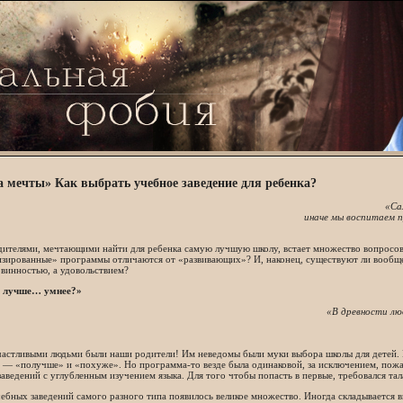
 мечты» Как выбрать учебное заведение для ребенка?
«Са
иначе мы воспитаем 
дителями, мечтающими найти для ребенка самую лучшую школу, встает множество вопросов
зированные» программы отличаются от «развивающих»? И, наконец, существуют ли вообще 
винностью, а удовольствием?
, лучше… умнее?»
«В древности лю
частливыми людьми были наши родители! Им неведомы были муки выбора школы для детей.
 — «получше» и «похуже». Но программа-то везде была одинаковой, за исключением, пожа
аведений с углубленным изучением языка. Для того чтобы попасть в первые, требовался тал
ебных заведений самого разного типа появилось великое множество. Иногда складывается в