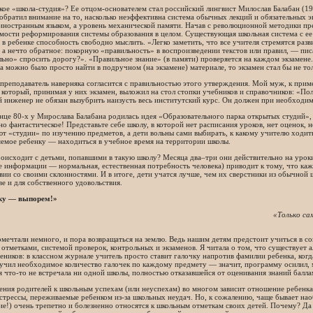
кое «школа-студия»? Ее отцом-основателем стал российский лингвист Милослав Балабан (1
 обратил внимание на то, насколько неэффективна система обычных лекций и обязательных эк
иностранным языком, а уровень механической памяти. Начав с революционной методики пре
мости реформирования системы образования в целом. Существующая школьная система с ее
 в ребенке способность свободно мыслить. «Легко заметить, что все учителя стремятся раз
 а нечто обратное: покорную «правильность» в воспроизведении текстов или правил, — пи
ьно» спросить дорогу?». «Правильное знание» (в памяти) проверяется на каждом экзамен
а можно было просто найти в подручном (на экзамене) материале, то экзамен стал бы не тол
реподаватель наверняка согласится с правильностью этого утверждения. Мой муж, к прим
 который, принимая у них экзамен, выложил на стол стопки учебников и справочников: «П
 инженер не обязан вызубрить наизусть весь институтский курс. Он должен при необходи
онце 80-х у Мирослава Балабана родилась идея «Образовательного парка открытых студий»
о фантастическое! Представьте себе школу, в которой нет расписания уроков, нет оценок
т «студии» по изучению предметов, а дети вольны сами выбирать, к какому учителю ходит
емое ребенку — находиться в учебное время на территории школы.
оисходит с детьми, попавшими в такую школу? Месяца два–три они действительно на уроки
 информации — нормальная, естественная потребность человека) приводит к тому, что ка
вии со своими склонностями. И в итоге, дети учатся лучше, чем их сверстники из обычной
е и для собственного удовольствия.
ку — выпорем!»
«Только са
омечтали немного, и пора возвращаться на землю. Ведь нашим детям предстоит учиться в с
отметками, системой проверок, контрольных и экзаменов. Я читала о том, что существует 
еников: в классном журнале учитель просто ставит галочку напротив фамилии ребенка, ког
учил необходимое количество галочек по каждому предмету — значит, программу осилил, 
я что-то не встречала ни одной школы, полностью отказавшейся от оценивания знаний балла
ния родителей к школьным успехам (или неуспехам) во многом зависит отношение ребенка
стрессы, переживаемые ребенком из-за школьных неудач. Но, к сожалению, чаще бывает нао
е!) очень трепетно и болезненно относятся к школьным отметкам своих детей. Почему? Да