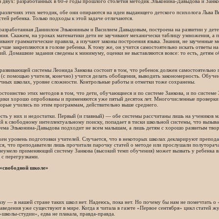
з двух: разработанных в 60-е годы прошлого столетия методик Эльконина-Давыдова и Занко
различиях этих методик, обе они опираются на идеи выдающего детского психолога Льва В
тей ребенка. Только подходы к этой задаче отличаются.
разработанная Даниилом Элькониным и Василием Давыдовым, построена на развитии у дете
ия. Скажем, на уроках математики дети не заучивают механически таблицу умножения, а п
ивают грамматические правила, а изучают законы построения языка. Знания, не заученные 
учше закрепляются в голове ребенка. К тому же, он учится самостоятельно искать ответы н
й. Домашние задания сведены к минимуму, оценки не выставляются вовсе: то есть, детям 
азвивающей системы Леонида Занкова состоит в том, что ребенок должен самостоятельно п
 (с помощью учителя, конечно) учится делать обобщения, выводить закономерность. Обуче
чных школах, уровне сложности. Контрольные работы и отметки тоже сохранены.
остоинство этих методов в том, что дети, обучающиеся и по системе Занкова, и по системе
дики хорошо опробованы и применяются уже пятый десяток лет. Многочисленные проверки 
торые учились по этим программам, действительно выше среднего.
есть у них и недостатки. Первый (и главный) — обе системы рассчитаны лишь на учеников 
 к свободному интеллектуальному поиску, попадает в тиски школьной системы, что вызыв
тема Эльконина-Давыдова подходит не всем малышам, а лишь детям с хорошо развитым тво
ен уровень подготовки учителей. Случается, что в некоторых школах декларируют препода
ся, что преподаватели лишь прочитали парочку статей о методе или прослушали полуторач
неумело применяющий систему Занкова (высокий темп обучения) может вызвать у ребенка в
 с перегрузками.
«свободной школе»
зу — в нашей стране таких школ нет. Надеюсь, пока нет. Но почему бы нам не помечтать о
аведения уже существуют в мире. Когда я читала в газете «Первое сентября» цикл статей
«школы-студии», едва не плакала, правда-правда.