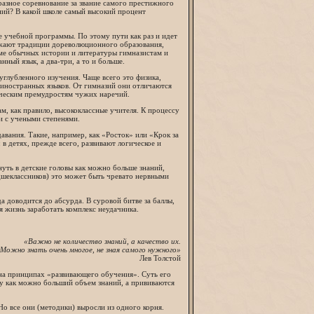
азное соревнование за звание самого престижного
ний? В какой школе самый высокий процент
 учебной программы. По этому пути как раз и идет
лжают традиции дореволюционного образования,
ме обычных истории и литературы гимназистам и
ный язык, а два-три, а то и больше.
углубленного изучения. Чаще всего это физика,
иностранных языков. От гимназий они отличаются
тическим премудростям чужих наречий.
м, как правило, высококлассные учителя. К процессу
и с учеными степенями.
вания. Такие, например, как «Росток» или «Крок за
 в детях, прежде всего, развивают логическое и
нуть в детские головы как можно больше знаний,
адшеклассников) это может быть чревато нервными
 доводится до абсурда. В суровой битве за баллы,
 жизнь заработать комплекс неудачника.
«Важно не количество знаний, а качество их.
Можно знать очень многое, не зная самого нужного»
Лев Толстой
на принципах «развивающего обучения». Суть его
ову как можно больший объем знаний, а прививаются
о все они (методики) выросли из одного корня.