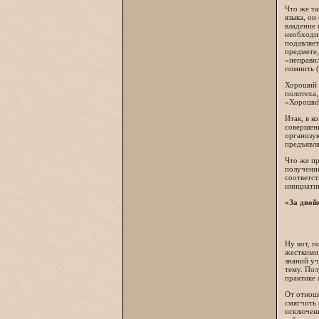
Что же та
языка, он
владение 
необходи
подавляет
предмете,
«неправил
помнить (
Хороший п
политеха,
«Хороший
Итак, в к
совершенн
организую
предъявля
Что же пр
получение
соответст
инициатив
«За двой
Ну вот, п
жесткими 
знаний уч
тему. Пол
практике 
От отноше
смягчить 
исключени