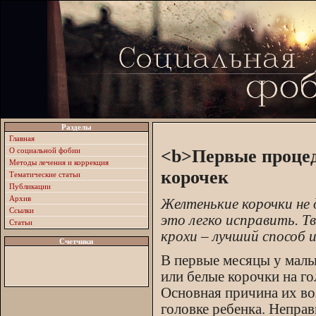
Разделы
Главная
О социальной фобии
<b>Первые проце
Методы лечения и коррекция
корочек
Тематические статьи
Публикации
Архив
Желтенькие корочки не
Ссылки
это легко исправить. Т
Статьи
крохи – лучший способ 
Счетчики
В первые месяцы у мал
или белые корочки на го
Основная причина их во
головке ребенка. Непра