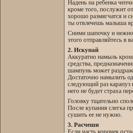
Надень на ребенка чепчи
кроме того, послужит 
хорошо размягчатся и с
ты отвлечешь малыша я
Сними шапочку и нежно
этого отправляйтесь в в
2. Искупай
Аккуратно намыль крохе
средства, предназначенн
шампунь может раздража
Достаточно намылить оди
следующий раз карапуз н
него не будет страха пер
Головку тщательно спол
После купания слегка п
сушить ее не нужно.
3. Расчеши
Если часть корочек оста