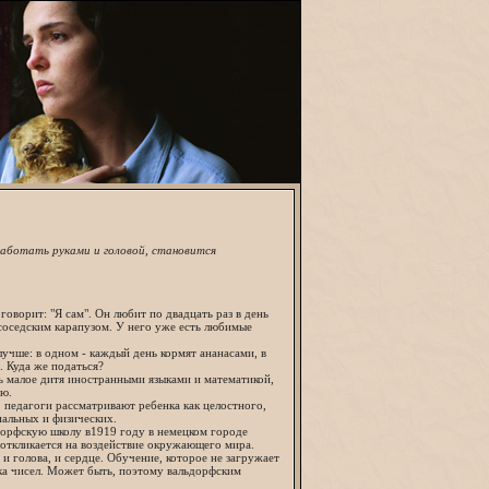
работать руками и головой, становится
оворит: "Я сам". Он любит по двадцать раз в день
 соседским карапузом. У него уже есть любимые
учше: в одном - каждый день кормят ананасами, в
. Куда же податься?
ть малое дитя иностранными языками и математикой,
ью.
 педагоги рассматривают ребенка как целостного,
иальных и физических.
дорфскую школу в1919 году в немецком городе
к откликается на воздействие окружающего мира.
 и голова, и сердце. Обучение, которое не загружает
ка чисел. Может быть, поэтому вальдорфским