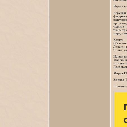
Игра в 
Игрушки в
фигурки ж
пластмасс
происходя
садиков и
ткань, тр
мире, че
Кстати
Обстановк
Легкие и 
Стены, за
На замет
Многих пу
готовые з
Представь
Мария 
Журнал "
Приглашае