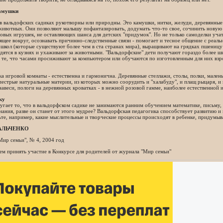
камушки
 вальдофских садиках рукотворны или природны. Это камушки, нитки, желуди, деревянные
ивотных. Они позволяют малышу пофантазировать, додумать что-то свое, сочинить новую 
овых игрушек, не оставляющих шанса для детских "придумок". Но не только самоделки учат
щее вокруг, осознавать причинно-следственные связи - помогает и тесное общение с реал
 школ (которые существуют более чем в ста странах мира), выращивают на грядках пшеницу и
удятся в кузнях и ухаживают за животными. "Вальдорфские" дети получают гораздо более 
м те, что часами просиживают за компьютером или обучаются по изготовленным для них в
а игровой комнаты - естественна и гармонична. Деревянные стеллажи, столы, полки, мален
пестрые натуральные материи, из которых можно соорудить и "халабуду", и плащ рыцаря, и 
навеси, пологи на деревянных кроватках - в нежной розовой гамме, наиболее естественной и
ку
гает то, что в вальдорфском садике не занимаются ранним обучением математике, письму,
нания, разве он станет от этого мудрее? Вальдорфская педагогика способствует развитию и
те, например, какие мыслительные и творческие процессы происходят в ребенке, придумы
ГАЛЬЧЕНКО
Мир семьи", № 4, 2004 год
м принять участие в Конкурсе для родителей от журнала "Мир семьи"