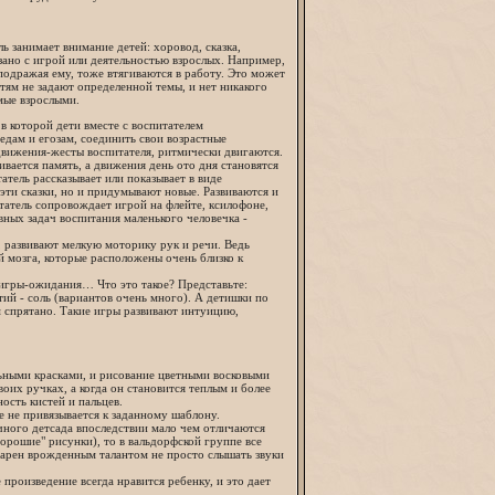
ль занимает внимание детей: хоровод, сказка,
зано с игрой или деятельностью взрослых. Например,
 подражая ему, тоже втягиваются в работу. Это может
етям не задают определенной темы, и нет никакого
емые взрослыми.
в которой дети вместе с воспитателем
едам и егозам, соединить свои возрастные
вижения-жесты воспитателя, ритмически двигаются.
вается память, а движения день ото дня становятся
тель рассказывает или показывает в виде
эти сказки, но и придумывают новые. Развиваются и
татель сопровождает игрой на флейте, ксилофоне,
вных задач воспитания маленького человечка -
, развивают мелкую моторику рук и речи. Ведь
ий мозга, которые расположены очень близко к
 игры-ожидания… Что это такое? Представьте:
тий - соль (вариантов очень много). А детишки по
м спрятано. Такие игры развивают интуицию,
льными красками, и рисование цветными восковыми
воих ручках, а когда он становится теплым и более
ость кистей и пальцев.
е не привязывается к заданному шаблону.
ного детсада впоследствии мало чем отличаются
хорошие" рисунки), то в вальдорфской группе все
дарен врожденным талантом не просто слышать звуки
произведение всегда нравится ребенку, и это дает