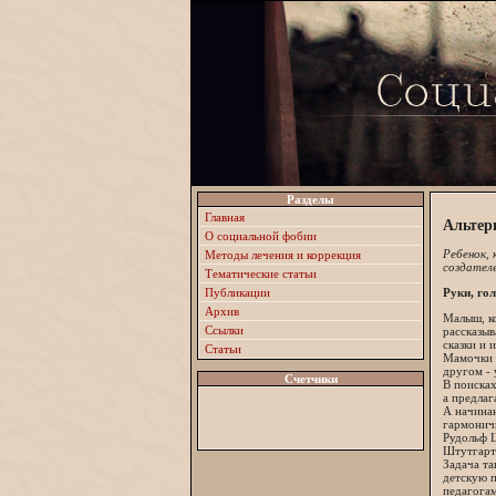
Разделы
Главная
Альтер
О социальной фобии
Ребенок,
Методы лечения и коррекция
создател
Тематические статьи
Публикации
Руки, гол
Архив
Малыш, ко
Ссылки
рассказыв
сказки и 
Статьи
Мамочки м
другом - 
Счетчики
В поисках
а предлаг
А начинаю
гармоничн
Рудольф 
Штутгарте
Задача та
детскую п
педагога