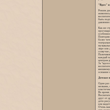
"Вдох" и
Режим дня
живопись,
воспитате
быть подг
давления 
Как же ст
проговари
особенно
Повторяя 
более чет
театральн
музыкальн
лире или 
созвучие 
Пальчиков
каждый па
центрам р
За "вдохо
воспитате
внешнему 
осязание 
Детское 
Один раз 
мелками, 
пластичны
Во время 
Воспитат
друг от д
дети рису
или видет
Очень важ
ему желан