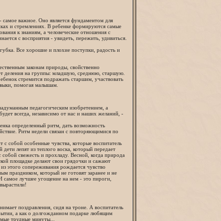
- самое важное. Оно является фундаментом для
упках и стремлениях. В ребенке формируются самые
вания к знаниям, а человеческие отношения с
нается с восприятия - увидеть, пережить, удивиться.
губка. Все хорошие и плохие поступки, радость и
тественным законам природы, свойственно
ет деления на группы: младшую, среднюю, старшую.
 ребенок стремится подражать старшим, участвовать
авыки, помогая малышам.
о надуманным педагогическим изобретением, а
будет всегда, независимо от нас и наших желаний, -
ебенка определенный ритм, дать возможность
йствие. Ритм недели связан с повторяющимися по
т с собой особенные чувства, которые воспитатель
 дети лепят из теплого воска, который передает
 собой свежесть и прохладу. Весной, когда природа
ской площадке делают свои грядочки и сажают
и из этого сопереживания рождается чувство
ым праздником, который не готовят заранее и не
И самое лучшее угощение на нем - это пироги,
 вырастили!
нимает поздравления, сидя на троне. А воспитатель
обытии, а как о долгожданном подарке любящим
амые трудные минуты...