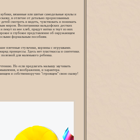
 кубики, вязанные или шитые самодельные куклы и
сказку, в отличие от детально прорисованных
 детей смотреть и видеть, чувствовать и понимать
ьным миром. Воспитанники вальдофских дестких
 пекут из нее хлеб, прядут нитки и ткут из них
широкое и глубокое представление об окружающем
зрослыми формальным пособиям.
ькие плетеные стульчики, корзины с игрушками.
наряд принцессы. Здесь нет пластмассы и синтетики.
 полезной для маленького ребенка.
 чтению. Но если предлагать малышу заучивать
 мышления, и воображения, и характера.
вающем и собственноручно "строящем" свою сказку!