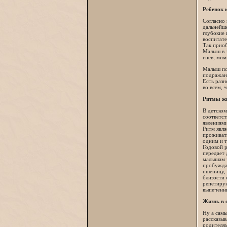
Ребенок 
Согласно 
дальнейше
глубокие 
воспитате
Так приоб
Малыш в э
гнев, мим
Малыш пос
подражани
Есть разн
во всем, 
Ритмы ж
В детском
соответст
явлениями
Ритм явля
проживать
одним и т
Годовой р
передает 
малышам ч
пробуждае
пшеницу, 
близости 
репетирую
выпеченн
Жизнь в 
Ну а самы
рассказыв
родителям