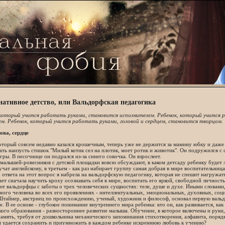
нативное детство, или Вальдорфская педагогика
 который учится работать руками, становится исполнителем. Ребенок, который учится 
ем. Ребенок, который учится работать руками, головой и сердцем, становится творцом.
ова, сердце
торый совсем недавно казался крошечным, теперь уже не держится за мамину юбку и даже г
ать наизусть стишок "Милый котик сел на плотик, моет ротик и животик". Он подружился с
игры. В песочнице он подрался из-за синего совочка. Он взрослеет.
алышей-ровесников с детской площадки вовсю обсуждают, в каком детсаду ребенку будет л
учат английскому, в третьем - как раз набирает группу самая добрая в мире воспитательница
 ответа на этот вопрос я набрела на вальдорфскую педагогику, которая не спешит нагружа
ает сначала научить кроху осознавать себя в мире, воспитать его яркой, свободной личност
т вальдорфцы с заботы о трех человеческих сущностях: теле, душе и духе. Иными словами,
ого человека во всех его проявлениях - интеллектуальных, эмоциональных, духовных, соц
Штайнер, австриец по происхождению, ученый, художник и философ, основал первую валь
. В ее основе - глубокое понимание внутреннего мира ребенка: кто он, как развивается, ка
кого образования - разностороннее развитие малыша. Обучение, в которое включены и руки,
амять, требуя от дошкольника механического запоминания стихотворения, алфавита, поряд
м удается сохранить и приумножить в каждом ребенке искреннюю любовь к учению?