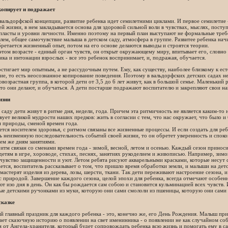
копирует и подражает
вальдорфской концепции, развитие ребенка идет семилетними циклами. И первое семилетие 
й жизни, в нем закладывается основа для здоровой сильной воли в чувствах, мыслях, пост
пласты и уровни личности. Именно поэтому на первый план выступают не формальные требо
лем, общее самочувствие малыша в детском саду, атмосфера в группе. Развитее ребенка начи
ретается жизненный опыт, потом на его основе делаются выводы и строятся теории.
том возрасте - единый орган чувств, он открыт окружающему миру, впитывает его, словно 
ика и интонации взрослых - все это ребенок воспринимает, и, подражая, обучается.
тигает мир опытным, а не рассудочным путем. Ему, как существу, наиболее близкому к ес
е, то есть неосознанное копирование поведения. Поэтому в вальдорфских детских садах н
овозрастная группа, в которой дети от 3,5 до 6 лет живут, как в большой семье. Маленький
что они делают, и обучаться. А дети постарше подражают воспитателю и закрепляют свои н
изни
 саду дети живут в ритме дня, недели, года. Причем эта ритмичность не является каким-т
вует великой мудрости наших предков: жить в согласии с тем, что нас окружает, что было и 
 природы, сменой времен года.
ется носителем здоровья, с ритмом связаны все жизненные процессы. И если создать для р
 неизменную последовательность событий своей жизни, то он обретет уверенность и споко
ем же дням занятиями.
итм связан со сменами времен года - зимой, весной, летом и осенью. Каждый сезон приноси
детям в игре, хороводе, стихах, песнях, занятиях рукоделием и живописью. Например, зимой
увство защищенности и уют. Летом ребята рисуют акварельными красками, которые несут с
тся, воспитатель рассказывает о том, что пришло время обработки земли, и малыши на дет
мастерят изделия из дерева, лозы, шерсти, ткани. Так дети переживают настроение сезона, 
с природой. Завершение каждого сезона, целой эпохи для ребенка, всегда отмечают особенн
т изо дня в день. Он как бы рождается сам собою и становится кульминацией всех чувств. 
ые детскими ручонками из муки, которую они сами смололи из пшеницы, которую они сами
сказке
й главный праздник для каждого ребенка - это, конечно же, его День Рождения. Малыш при
ает сказочную историю о появлении на свет именинника - о появлении не как случайном с
 от Ангела-хранителя, который будет сопровождать ребенка всю жизнь и помогать ему в с