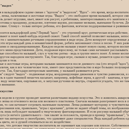
 "выдох"
 в вальдорфском садике связан с "вдохом" и "выдохом". "Вдох" - это время, когда воспитате
 лепка, пальчиковые и жестовые игры. "Выдох" - это свободное время малышей, которое свя
ль делает игрушки, шьет, вяжет или рисует, а ребятишки, заинтересовываясь его занятием и
отовка к празднику, рукоделие, плетение корзин, рисование мелками, выпекание булочек. Д
извне. Стимул - только интерес ребенка, его фантазия, всячески поддерживаемые и развива
роится вальдорфский день? Первый "вдох" - это утренний круг, ритмическая игра-действие, 
вают и поют какой-нибудь игровой сюжет. Такой способ занятий позволяет малышам, непос
сти с занимательными речевыми упражнениями в виде игры. Дети копируют определенные д
эти игры каждый день в ненавязчивой форме, ребята запоминают стихи и песни. У них разви
кими и скоординированными. Каждую неделю малыши узнают новую сказку, которую воспита
ого мини-представления. Дети, подражая взрослому, не только сами начинают рассказывать 
ые способности малышей, слух и чувство ритма - ведь в группе много поют. А пение воспи
другом народном инструменте. Так, благодаря игре, сказкам и музыке, решается одна из гла
души и тела.
ые и жестовые игры, которыми малыши занимаются после дневного сна (это второй "вдох")
льчик, как и все человеческое тело, имеет свое представительство в коре больших полушар
ечи. Так, благодаря интересным занятиям, у малышей развивается речь.
м" следует "выдох" - подвижные игры, координирующие движения и чувство равновесия, и
ль в один тканевой мешочек насыпает, например, кофейные зерна, в другой - каштаны, в тре
виду мешочков, ощупывая их, и запуская ручонки во внутрь, стараются угадать, что же та
и внимание.
искусство
в неделю в группе проводят занятия различными видами искусства. Это и живопись акваре
и лепка из пчелиного воска или воскового пластилина. Сначала малыши разогревают воск в с
м, то сам начинает согревать маленькие пальчики. Лепка развивает моторику и чувствительн
рисования или, правильнее, "игры с красками", детям не задают общей темы, их воображени
ель лишь побуждает малышей к творческому фантазированию. И если рисунки малышей обыч
руга (и ничего удивительного - там хвалят за похожесть, приводя в пример "правильные", "
ют так интересно и своеобразно, что удивляют даже специалистов. Ведь каждый ребенок о
ь цвета, но и душой откликаться на их воздействие.
но, что детское творчество воспитатель не оценивает как хорошее или плохое. Собственное 
ие продолжать творить, не оглядываясь на то, похож его результат на образец или нет.