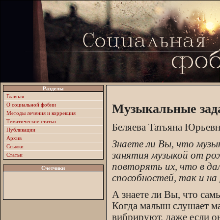
Разделы
Главная
О социальной фобии
Музыкальные зад
Методы лечения и коррекция
Тематические статьи
Беляева Татьяна Юрьевн
Публикации
Архив
Знаете ли Вы, что музы
Ссылки
занятия музыкой от ро
Статьи
повторять их, что в да
Счетчики
способностей, так и на
А знаете ли Вы, что са
Когда малыш слушает ма
вибрируют, даже если он