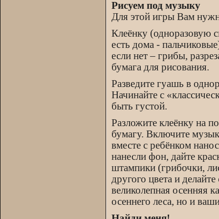
Рисуем под музыку
Для этой игры Вам нужн
Клеёнку (одноразовую ск
есть дома - пальчиковые
если нет – грибы, разре
бумага для рисования.
Разведите гуашь в однор
Начинайте с «классичес
быть густой.
Разложите клеёнку на по
бумагу. Включите музык
вместе с ребёнком нанос
нанесли фон, дайте крас
штампики (грибочки, лис
другого цвета и делайте
великолепная осенняя ка
осеннего леса, но и ваш
Найди меня!