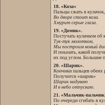
18. «Коза»
Пальцы сжать в кулачок
Во дворе стоит коза.
Хмурит серые глаза.
19. «Домик».
Постучать кулачком об 
Тук-тук молотком,
Мы построим новый до
И показать, какой полу
их под углом. Большие 
20. «Шарик».
Кончики пальцев обеих р
Получится «шарик»
Шарик надуваю
И в небо отпускаю.
21. «Мальчик-пальчик
По очереди сгибать в ку