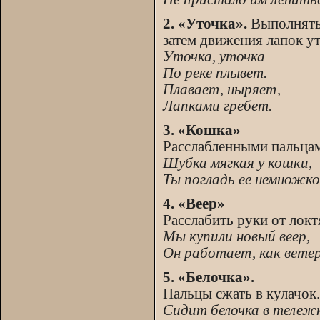
2. «Уточка».
Выполнять 
затем движения лапок ут
Уточка, уточка
По реке плывет.
Плавает, ныряет,
Лапками гребет.
3. «Кошка»
Расслабленными пальцам
Шубка мягкая у кошки,
Ты погладь ее немножко
4. «Веер»
Расслабить руки от локт
Мы купили новый веер,
Он работает, как ветер
5. «Белочка».
Пальцы сжать в кулачок.
Сидит белочка в тележк