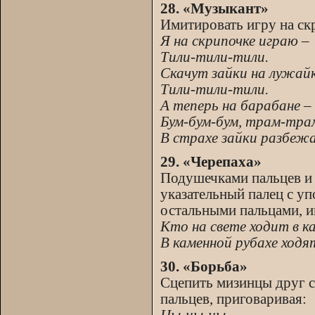
28. «Музыкант»
Имитировать игру на скр
Я на скрипочке играю –
Тили-тили-тили.
Скачут зайки на лужай
Тили-тили-тили.
А теперь на барабане –
Бум-бум-бум, трам-тра
В страхе зайки разбеж
29. «Черепаха»
Подушечками пальцев и 
указательный палец с уп
остальными пальцами, и
Кто на свете ходит в к
В каменной рубахе ходя
30. «Борьба»
Сцепить мизинцы друг с
пальцев, приговаривая: