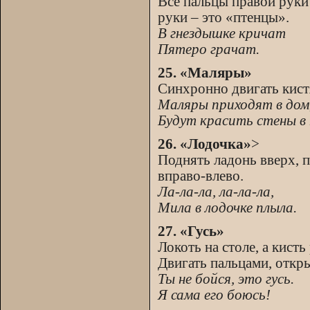
Все пальцы правой руки
руки – это «птенцы».
В гнездышке кричат
Пятеро грачат.
25. «Маляры»
Синхронно двигать кист
Маляры приходят в дом
Будут красить стены в 
26. «Лодочка»
>
Поднять ладонь вверх, 
вправо-влево.
Ла-ла-ла, ла-ла-ла,
Мила в лодочке плыла.
27. «Гусь»
Локоть на столе, а кист
Двигать пальцами, откр
Ты не бойся, это гусь.
Я сама его боюсь!