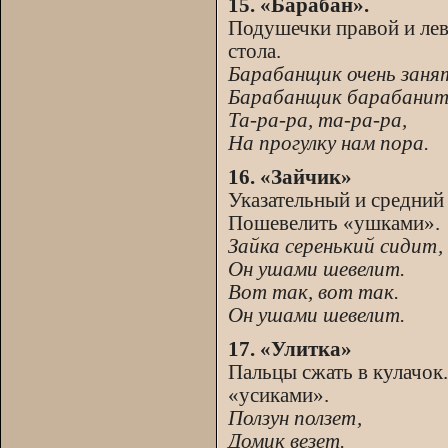
15. «Барабан».
Подушечки правой и лев
стола.
Барабанщик очень заня
Барабанщик барабанит
Та-ра-ра, та-ра-ра,
На прогулку нам пора.
16. «Зайчик»
Указательный и средний 
Пошевелить «ушками».
Зайка серенький сидит,
Он ушами шевелит.
Вот так, вот так.
Он ушами шевелит.
17. «Улитка»
Пальцы сжать в кулачок
«усиками».
Ползун ползет,
Домик везет.