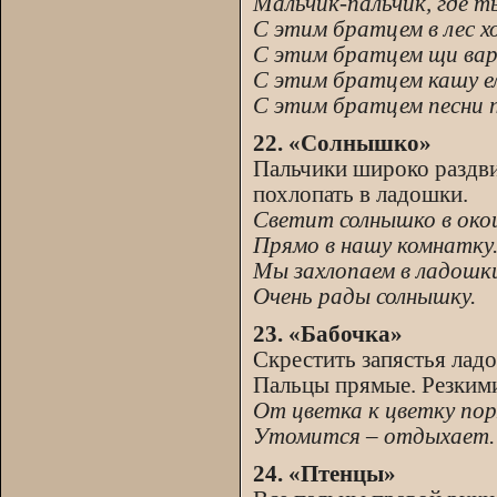
Мальчик-пальчик, где т
С этим братцем в лес х
С этим братцем щи вар
С этим братцем кашу ел
С этим братцем песни п
22. «Солнышко»
Пальчики широко раздви
похлопать в ладошки.
Светит солнышко в око
Прямо в нашу комнатку
Мы захлопаем в ладошк
Очень рады солнышку.
23. «Бабочка»
Скрестить запястья лад
Пальцы прямые. Резкими
От цветка к цветку пор
Утомится – отдыхает.
24. «Птенцы»