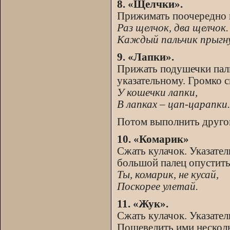
8. «Щелчки».
Прижимать поочередно к
Раз щелчок, два щелчок.
Каждый пальчик прыгну
9. «Лапки».
Прижать подушечки паль
указательному. Громко с
У кошечки лапки,
В лапках – цап-царапки.
Потом выполнить другой
10. «Комарик»
Сжать кулачок. Указате
большой палец опустить 
Ты, комарик, не кусай,
Поскорее улетай.
11. «Жук».
Сжать кулачок. Указател
Пошевелить ими несколь