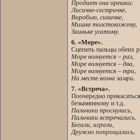
Продает она орешки:
Лисичке-сестричке,
Воробью, синичке,
Мишке толстокожему,
Заиньке усатому.
6. «Море».
Сцепить пальцы обеих р
Море волнуется – раз,
Море волнуется – два,
Море волнуется – три,
На месте волна замри.
7. «Встреча».
Поочередно прикасаться
безымянному и т.д.
Пальчики проснулись,
Пальчики встречались.
Бегали, играли,
Дружно попрощались.