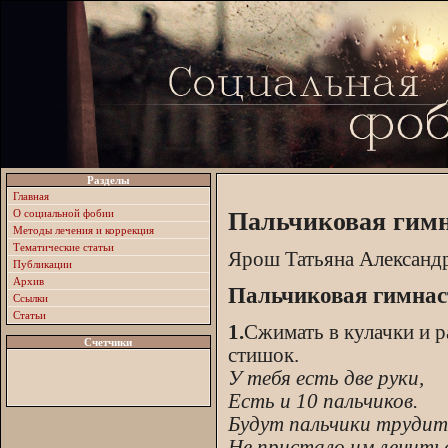
Разделы
Главная
О социальной фобии
Пальчиковая гим
Методы лечения и коррекция
Тематические статьи
Ярош Татьяна Александ
Публикации
Архив
Пальчиковая гимнас
Ссылки
Статьи
1.
Сжимать в кулачки и 
Счетчики
стишок.
У тебя есть две руки,
Есть и 10 пальчиков.
Будут пальчики трудит
Не пристало им ленитьс