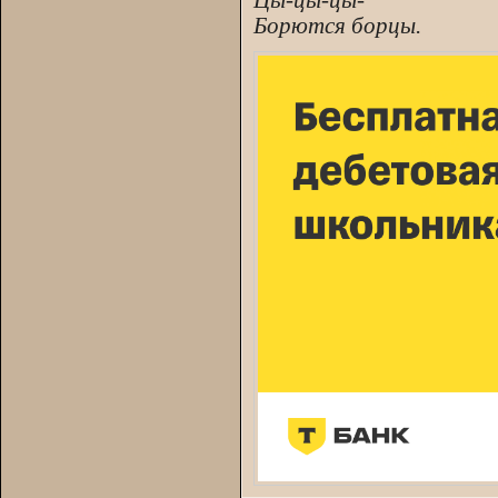
Цы-цы-цы-
Борются борцы.